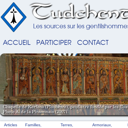
Tudchent
Les sources sur les gentilshomme
ACCUEIL
PARTICIPER
CONTACT
Chapelle de Kerfons (Ploubezre), peut-être fondée par les Coat
Photo A. de la Pinsonnais (2007).
Articles
Familles,
Terres,
Armoriaux,