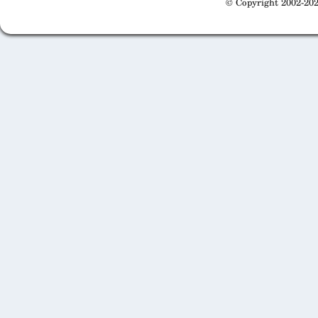
© Copyright 2002-202
Cabinet d'orthodonthie à Nantes
Cabinet d'orthodonthie à Nantes