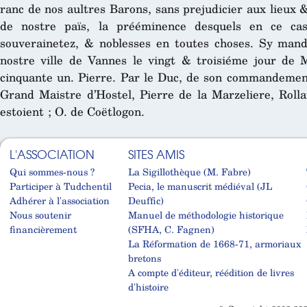
ranc de nos aultres Barons, sans prejudicier aux lieux 
de nostre païs, la prééminence desquels en ce cas
souverainetez, & noblesses en toutes choses. Sy m
nostre ville de Vannes le vingt & troisiéme jour de 
cinquante un. Pierre. Par le Duc, de son commandement
Grand Maistre d’Hostel, Pierre de la Marzeliere, Roll
estoient ; O. de Coëtlogon.
L'ASSOCIATION
SITES AMIS
Qui sommes-nous ?
La Sigillothèque (M. Fabre)
Participer à Tudchentil
Pecia, le manuscrit médiéval (JL
Adhérer à l'association
Deuffic)
Nous soutenir
Manuel de méthodologie historique
financièrement
(SFHA, C. Fagnen)
La Réformation de 1668-71, armoriaux
bretons
A compte d'éditeur, réédition de livres
d'histoire