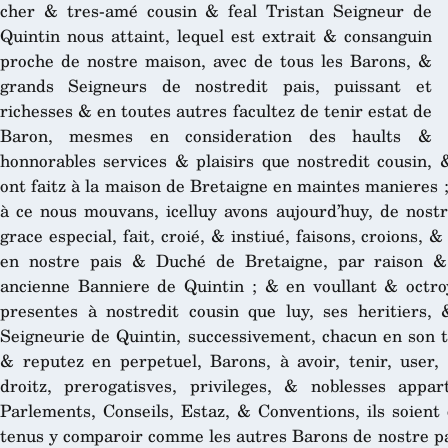
cher & tres-amé cousin & feal Tristan Seigneur de
Quintin nous attaint, lequel est extrait & consanguin
proche de nostre maison, avec de tous les Barons, &
grands Seigneurs de nostredit pais, puissant et
richesses & en toutes autres facultez de tenir estat de
Baron, mesmes en consideration des haults &
honnorables services & plaisirs que nostredit cousin, 
ont faitz à la maison de Bretaigne en maintes manieres ;
à ce nous mouvans, icelluy avons aujourd’huy, de nostr
grace especial, fait, croié, & instiué, faisons, croions,
en nostre pais & Duché de Bretaigne, par raison &
ancienne Banniere de Quintin ; & en voullant & octro
presentes à nostredit cousin que luy, ses heritiers,
Seigneurie de Quintin, successivement, chacun en son t
& reputez en perpetuel, Barons, à avoir, tenir, user
droitz, prerogatisves, privileges, & noblesses ap
Parlements, Conseils, Estaz, & Conventions, ils soient
tenus y comparoir comme les autres Barons de nostre paï