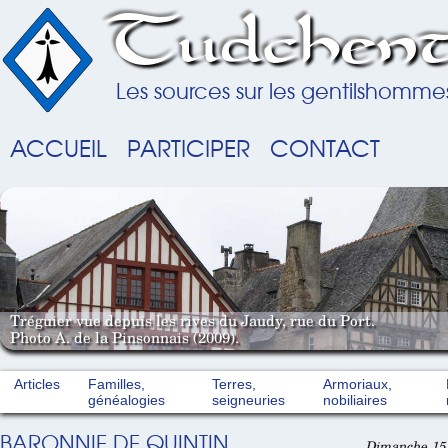
Tudchent
Les sources sur les gentilshomme
ACCUEIL
PARTICIPER
CONTACT
Tréguier vue depuis les rives du Jaudy, rue du Port.
Photo A. de la Pinsonnais (2009).
Articles
Familles,
Terres,
Armoriaux,
généalogies
seigneuries
nobiliaires
BARONNIE DE QUINTIN
Dimanche 15 f