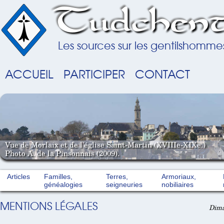
Tudchent
Les sources sur les gentilshomme
ACCUEIL
PARTICIPER
CONTACT
Vue de Morlaix et de l'église Saint-Martin (XVIIIe-XIXe.)
Photo A. de la Pinsonnais (2009).
Articles
Familles,
Terres,
Armoriaux,
généalogies
seigneuries
nobiliaires
MENTIONS LÉGALES
Dima