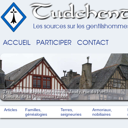
Tudchent
Les sources sur les gentilshomme
ACCUEIL
PARTICIPER
CONTACT
Tréguier vue depuis les rives du Jaudy, rue du Port.
Photo A. de la Pinsonnais (2009).
Articles
Familles,
Terres,
Armoriaux,
généalogies
seigneuries
nobiliaires