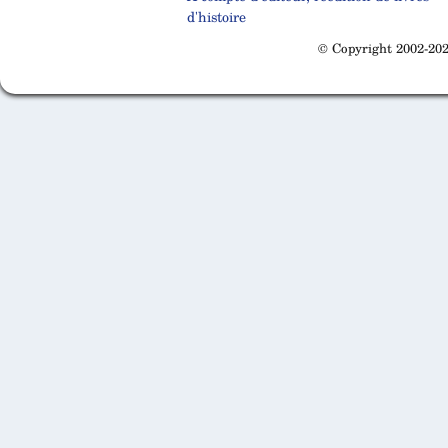
d'histoire
© Copyright 2002-202
Cabinet d'orthodonthie à Nantes
Cabinet d'orthodonthie à Nantes