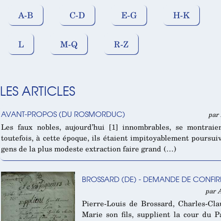
A-B
C-D
E-G
H-K
L
M-Q
R-Z
LES ARTICLES
AVANT-PROPOS (DU ROSMORDUC)
par 
Les faux nobles, aujourd’hui [1] innombrables, se montraie
toutefois, à cette époque, ils étaient impitoyablement poursuiv
gens de la plus modeste extraction faire grand (…)
BROSSARD (DE) - DEMANDE DE CONFIR
par 
Pierre-Louis de Brossard, Charles-Clau
Marie son fils, supplient la cour du P