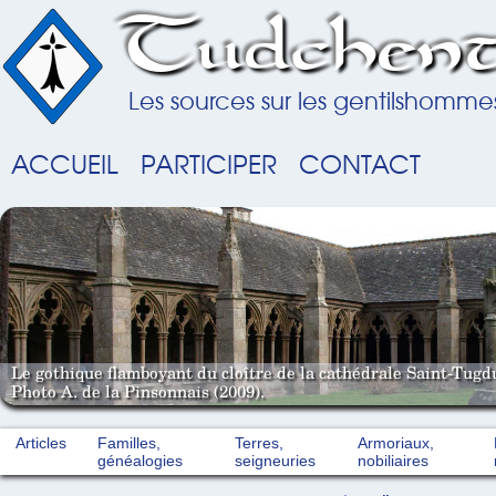
Tudchent
Les sources sur les gentilshomme
ACCUEIL
PARTICIPER
CONTACT
Le gothique flamboyant du cloître de la cathédrale Saint-Tugd
Photo A. de la Pinsonnais (2009).
Articles
Familles,
Terres,
Armoriaux,
généalogies
seigneuries
nobiliaires