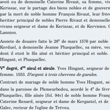
avoit eu de demoiselle Caterine Rivaut, sa femme, vi
Kerissac, sur le partage des biens nobles et de gouver
par la mort de noble homme François Rivaut, leur frère,
heritier principal de nobles Pierre Rivaut et demoisel
vivans seigneur et dame de Kerissac, et de Kervisien. 
Lannion.
e
Assiete de douaire faite le 28
de mars 1576 par noble 
Kerduel, à demoiselle Jeanne Plusquellec, sa mère, v
dont il etoit le fils aîné et héritier principal et noble
Hingant, et Plusquellec.
e
es
V
degré, 4
aïeul et aïeule
. Yves Hingant, seigneur de
femme. 1553.
D’argent à trois chevrons de gueules
.
Contract de mariage de noble homme Yves Hingant, se
e
dans la paroisse de Plemeurbodou, acordé le 4
de févr
Plusquellec, fille aînée [fol. 94v] de noble homme Fran
Caterine Renard, seigneur et dame de Kergastel, et de 
Galec, recteur de l’eglise de Trévou.