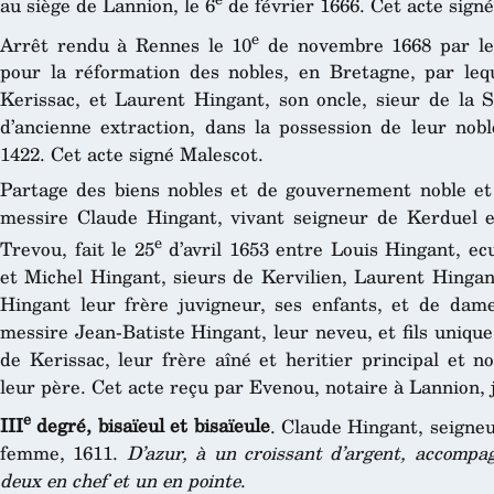
au siège de Lannion, le 6
de février 1666. Cet acte signé
e
Arrêt rendu à Rennes le 10
de novembre 1668 par le
pour la réformation des nobles, en Bretagne, par leq
Kerissac, et Laurent Hingant, son oncle, sieur de la
d’ancienne extraction, dans la possession de leur noble
1422. Cet acte signé Malescot.
Partage des biens nobles et de gouvernement noble et
messire Claude Hingant, vivant seigneur de Kerduel e
e
Trevou, fait le 25
d’avril 1653 entre Louis Hingant, ec
et Michel Hingant, sieurs de Kervilien, Laurent Hingant
Hingant leur frère juvigneur, ses enfants, et de dam
messire Jean-Batiste Hingant, leur neveu, et fils uniqu
de Kerissac, leur frère aîné et heritier principal et 
leur père. Cet acte reçu par Evenou, notaire à Lannion, 
e
III
degré, bisaïeul et bisaïeule
. Claude Hingant, seigneu
femme, 1611.
D’azur, à un croissant d’argent, accompa
deux en chef et un en pointe
.