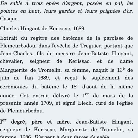
De sable à trois epées d’argent, posées en pal, les
pointes en haut, leurs gardes et leurs poignées d’or
.
Casque.
Charles Hingant de Kerissac, 1689.
Extrait du regitre des batêmes de la paroisse de
Plemeurbodou, dans l’evêché de Treguier, portant que
Jean-Charles, fils de messire Jean-Batiste Hingant,
chevalier, seigneur de Kerissac, et de dame
e
Marguerite de Tromelin, sa femme, naquit le 13
de
juin de l’an 1689, et reçut le supléement des
e
cerémonies du batême le 18
d’août de la même
er
année. Cet extrait délivré le 1
de mars de la
presente année 1709, et signé Elech, curé de l’eglise
de Plemeurbodou.
er
I
degré, père et mère
. Jean-Batiste Hingant,
seigneur de Kerissac, Marguerite de Tromelin, sa
femme, 1686.
D’argent à deux fasces de sable
.