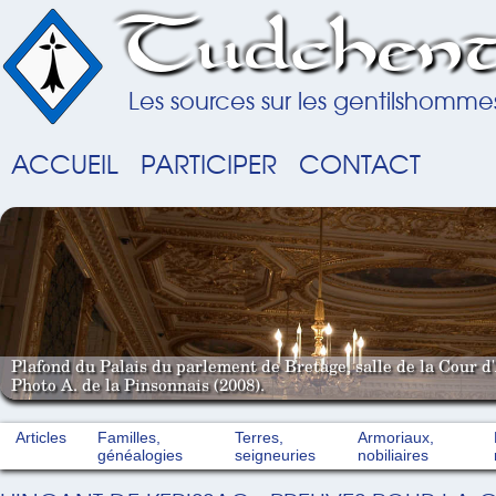
Tudchent
Les sources sur les gentilshomme
ACCUEIL
PARTICIPER
CONTACT
Plafond du Palais du parlement de Bretage, salle de la Cour d'
Photo A. de la Pinsonnais (2008).
Articles
Familles,
Terres,
Armoriaux,
généalogies
seigneuries
nobiliaires