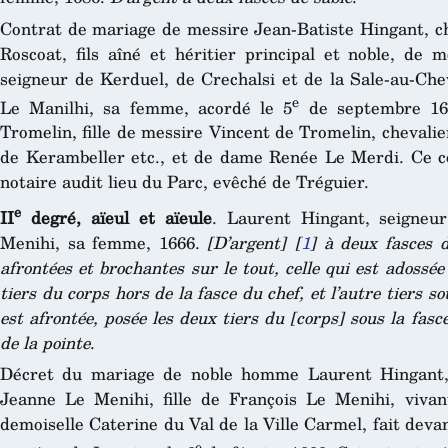
Contrat de mariage de messire Jean-Batiste Hingant, ch
Roscoat, fils aîné et héritier principal et noble, de 
seigneur de Kerduel, de Crechalsi et de la Sale-au-Che
e
Le Manilhi, sa femme, acordé le 5
de septembre 168
Tromelin, fille de messire Vincent de Tromelin, chevali
de Kerambeller etc., et de dame Renée Le Merdi. Ce c
notaire audit lieu du Parc, evêché de Tréguier.
e
II
degré, aïeul et aïeule
. Laurent Hingant, seigneu
Menihi, sa femme, 1666.
[D’argent]
[
1
]
à deux fasces d
afrontées et brochantes sur le tout, celle qui est adossée
tiers du corps hors de la fasce du chef, et l’autre tiers sou
est afrontée, posée les deux tiers du [corps] sous la fasce
de la pointe
.
Décret du mariage de noble homme Laurent Hingant, 
Jeanne Le Menihi, fille de François Le Menihi, vivan
demoiselle Caterine du Val de la Ville Carmel, fait devan
e