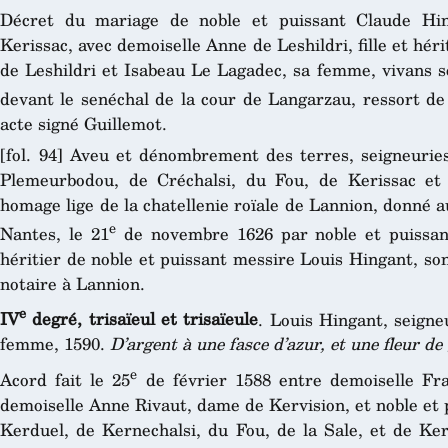
Décret du mariage de noble et puissant Claude Hin
Kerissac, avec demoiselle Anne de Leshildri, fille et hér
de Leshildri et Isabeau Le Lagadec, sa femme, vivans s
devant le senéchal de la cour de Langarzau, ressort de 
acte signé Guillemot.
[fol. 94] Aveu et dénombrement des terres, seigneurie
Plemeurbodou, de Créchalsi, du Fou, de Kerissac et 
homage lige de la chatellenie roïale de Lannion, donné 
e
Nantes, le 21
de novembre 1626 par noble et puissa
héritier de noble et puissant messire Louis Hingant, so
notaire à Lannion.
e
IV
degré, trisaïeul et trisaïeule
. Louis Hingant, seigne
femme, 1590.
D’argent à une fasce d’azur, et une fleur de 
e
Acord fait le 25
de février 1588 entre demoiselle Fra
demoiselle Anne Rivaut, dame de Kervision, et noble et 
Kerduel, de Kernechalsi, du Fou, de la Sale, et de Ker