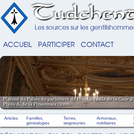
Tudchent
Les sources sur les gentilshomme
ACCUEIL
PARTICIPER
CONTACT
Plafond du Palais du parlement de Bretage, salle de la Cour d'
Photo A. de la Pinsonnais (2008).
Articles
Familles,
Terres,
Armoriaux,
généalogies
seigneuries
nobiliaires