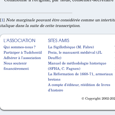
[
1
]
Note marginale pouvant être considérée comme un intertitre
italique dans la suite de cette transcription
.
L'ASSOCIATION
SITES AMIS
Qui sommes-nous ?
La Sigillothèque (M. Fabre)
Participer à Tudchentil
Pecia, le manuscrit médiéval (JL
Adhérer à l'association
Deuffic)
Nous soutenir
Manuel de méthodologie historique
financièrement
(SFHA, C. Fagnen)
La Réformation de 1668-71, armoriaux
bretons
A compte d'éditeur, réédition de livres
d'histoire
© Copyright 2002-202
Cabinet d'orthodonthie à Nantes
Cabinet d'orthodonthie à Nantes