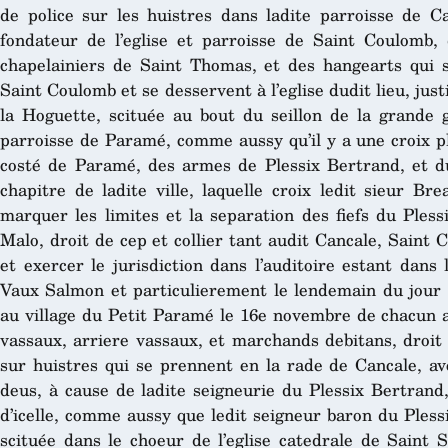
de police sur les huistres dans ladite parroisse de Ca
fondateur de l’eglise et parroisse de Saint Coulomb,
chapelainiers de Saint Thomas, et des hangearts qui s
Saint Coulomb et se desservent à l’eglise dudit lieu, just
la Hoguette, scituée au bout du seillon de la grande 
parroisse de Paramé, comme aussy qu’il y a une croix pl
costé de Paramé, des armes de Plessix Bertrand, et d
chapitre de ladite ville, laquelle croix ledit sieur Br
marquer les limites et la separation des fiefs du Ples
Malo, droit de cep et collier tant audit Cancale, Saint
et exercer le jurisdiction dans l’auditoire estant dan
Vaux Salmon et particulierement le lendemain du jour d
au village du Petit Paramé le 16e novembre de chacun an
vassaux, arriere vassaux, et marchands debitans, droit 
sur huistres qui se prennent en la rade de Cancale, av
deus, à cause de ladite seigneurie du Plessix Bertrand,
d’icelle, comme aussy que ledit seigneur baron du Pless
scituée dans le choeur de l’eglise catedrale de Saint S