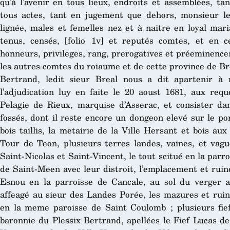
qu’à l’avenir en tous lieux, endroits et assemblées, ta
tous actes, tant en jugement que dehors, monsieur le
lignée, males et femelles nez et à naitre en loyal mar
tenus, censés, [folio 1v] et reputés comtes, et en c
honneurs, privileges, rang, prerogatives et préeminences 
les autres comtes du roiaume et de cette province de Br
Bertrand, ledit sieur Breal nous a dit apartenir à
l’adjudication luy en faite le 20 aoust 1681, aux req
Pelagie de Rieux, marquise d’Asserac, et consister d
fossés, dont il reste encore un dongeon elevé sur le por
bois taillis, la metairie de la Ville Hersant et bois au
Tour de Teon, plusieurs terres landes, vaines, et vagu
Saint-Nicolas et Saint-Vincent, le tout scitué en la parr
de Saint-Meen avec leur distroit, l’emplacement et ruin
Esnou en la parroisse de Cancale, au sol du verger a
affeagé au sieur des Landes Porée, les mazures et ruin
en la meme paroisse de Saint Coulomb ; plusieurs fief
baronnie du Plessix Bertrand, apellées le Fief Lucas de