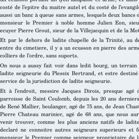
costé de l’epitre du maitre autel et du costé de l’evangile
aussi un banc à queue sans armes, lesquels deux bancs o
monsieur le Premier à noble homme Julien Eon, sieur
ecuyer Pierre Grout, sieur de la Villejacquin et de la M
Et par le dehors de ladite chapelle de la Trinité, au d
entre du cimetiere, il y a un ecusson en pierre des arm
colliers de l’ordre, sans suports.
On nous a aussy fait voir dans ledit bourg, un terrain
ladite seigneurie du Plessix Bertrand, et estre destiné
service de la jurisdiction de ladite seigneurie.
Et à l’endroit, messire Jacques Dirois, presque agé 
parroisse de Saint Coulomb, depuis les 20 ans dernier
de René Mallier, boulanger, agé de 75 ans, de Jean Chas
Pierre Chateau marinier, agé de 68 ans, que nous aurio
venir trouver, comme les plus anciens natifs de ladite
declaré ne connoitre autres seigneurs superieurs et f
monsieur le Premier comme seigneur proprietaire de la