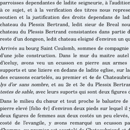
parroisses dependantes de ladite seigneurie, à l’auditi
à ce sujet, et à la verification des titres nous repres
soutien et la justification des droits dependans de lad
chateau du Plessix Bertrand, ledit sieur de Breal nous
chateau du Plessis Bertrand consistantes dans partie d
reste d’un dongeon, ledit chateau eloigné d’environ un q
Arrivés au bourg Saint Coulomb, sommes de compagnie ent
d’une jolie construction. Dans le mur du maitre autel 
d’iceluy, avons veu un ecusson en pierre aux armes
supports et une liziere en dedans de ladite eglise, sur la
des ecussons ecartelés, au premier et 4e de Chateaubri
lys d’or sans nombre
, et au 2e et 3e du Plessix Bertra
testes de sable
, avec leurs suports qui sont deux figures 
Dans le milieu du chœur et tout proche le balustre de 
pierre elevé [folio 4v] d’environ deux pieds sur lequel i
deux figures de femmes aux deux costés un peu elevés,
costé de l’evangile, y avons remarqué un ecusson par
d’homme, au premier est ecartelé de Chateaubriand et d