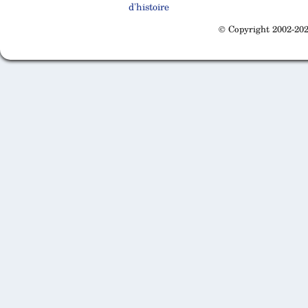
d'histoire
© Copyright 2002-202
Cabinet d'orthodonthie à Nantes
Cabinet d'orthodonthie à Nantes