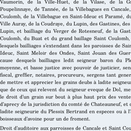
Vaumorin, de la Ville-Huet, de la Vilase, de la G
Poupelinnaye, de Tannée, de la Villebagues en Cancale, 
Coulomb, de la Villebague en Saint-Ideuc et Paramé, du
Ville Auray, de la Coudraye, du Lupin, des Gastines, des 
Lupin, et bailliage du Verger de Rotesneuf, de la Gast
Coulomb, du Buat et du grand baillage Saint Coulomb, l
lesquels bailliages s’extendant dans les paroisses de S
Ideuc, Saint Meloir des Ondes, Saint Jouan des Guere
cause desquels bailliages ledit seigneur baron du Pl
moyenne, et basse justice avec pouvoir de justicier, sen
fiscal, greffier, notaires, procureurs, sergens tant gene
de mettre et apprecier les grains deubs à ladite seigneur
que de ceux qui relevent du seigneur eveque de Dol, me
le droit d’un grain sur bout à plus haut prix des vent
d’aprecy de la jurisdiction du comté de Chateauneuf, et d
ladite seigneurie du Plessix Bertrand en especes ou à l’
boisseaux d’avoine pour un de froment.
Droit d’auditoire aux parroisses de Cancale et Saint Co