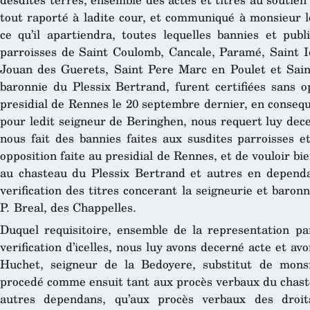
tout raporté à ladite cour, et communiqué à monsieur l
ce qu’il apartiendra, toutes lequelles bannies et publ
parroisses de Saint Coulomb, Cancale, Paramé, Saint I
Jouan des Guerets, Saint Pere Marc en Poulet et Saint
baronnie du Plessix Bertrand, furent certifiées sans o
presidial de Rennes le 20 septembre dernier, en consequ
pour ledit seigneur de Beringhen, nous requert luy dece
nous fait des bannies faites aux susdites parroisses et
opposition faite au presidial de Rennes, et de vouloir b
au chasteau du Plessix Bertrand et autres en dependan
verification des titres concerant la seigneurie et baronn
P. Breal, des Chappelles.
Duquel requisitoire, ensemble de la representation par
verification d’icelles, nous luy avons decerné acte et a
Huchet, seigneur de la Bedoyere, substitut de mons
procedé comme ensuit tant aux procès verbaux du chastea
autres dependans, qu’aux procès verbaux des droit