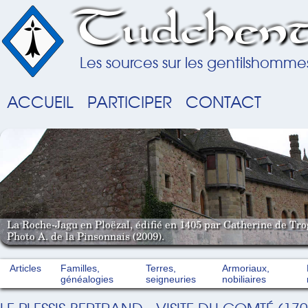
Tudchent
Les sources sur les gentilshomme
ACCUEIL
PARTICIPER
CONTACT
La Roche-Jagu en Ploëzal, édifié en 1405 par Catherine de Tro
Photo A. de la Pinsonnais (2009).
Articles
Familles,
Terres,
Armoriaux,
généalogies
seigneuries
nobiliaires