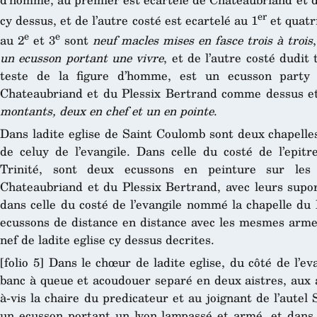
er
cy dessus, et de l’autre costé est ecartelé au 1
et quatri
e
e
au 2
et 3
sont
neuf macles mises en fasce trois à trois
un ecusson portant une vivre
, et de l’autre costé dudit
teste de la figure d’homme, est un ecusson party 
Chateaubriand et du Plessix Bertrand comme dessus e
montants, deux en chef et un en pointe
.
Dans ladite eglise de Saint Coulomb sont deux chapelles, 
de celuy de l’evangile. Dans celle du costé de l’epi
Trinité, sont deux ecussons en peinture sur les m
Chateaubriand et du Plessix Bertrand, avec leurs supor
dans celle du costé de l’evangile nommé la chapelle du 
ecussons de distance en distance avec les mesmes armes 
nef de ladite eglise cy dessus decrites.
[folio 5] Dans le chœur de ladite eglise, du côté de l’e
banc à queue et acoudouer separé en deux aistres, aux 
à-vis la chaire du predicateur et au joignant de l’aute
un ecusson portant un lyon lampassé et armé, et dans l