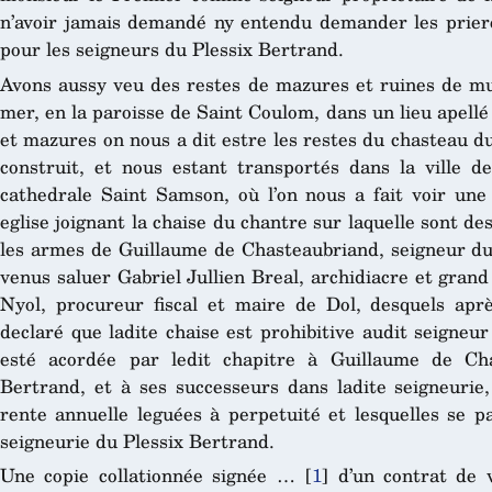
n’avoir jamais demandé ny entendu demander les priere
pour les seigneurs du Plessix Bertrand.
Avons aussy veu des restes de mazures et ruines de m
mer, en la paroisse de Saint Coulom, dans un lieu apellé 
et mazures on nous a dit estre les restes du chasteau du 
construit, et nous estant transportés dans la ville d
cathedrale Saint Samson, où l’on nous a fait voir une
eglise joignant la chaise du chantre sur laquelle sont de
les armes de Guillaume de Chasteaubriand, seigneur du 
venus saluer Gabriel Jullien Breal, archidiacre et grand
Nyol, procureur fiscal et maire de Dol, desquels apr
declaré que ladite chaise est prohibitive audit seigne
esté acordée par ledit chapitre à Guillaume de Cha
Bertrand, et à ses successeurs dans ladite seigneurie,
rente annuelle leguées à perpetuité et lesquelles se pa
seigneurie du Plessix Bertrand.
Une copie collationnée signée …
[
1
]
d’un contrat de 