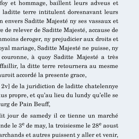
 foy et hommage, baillent leurs adveus et
 laditte terre intitulent doresnavant leurs
 envers Saditte Majesté ny ses vassaux et
ge de relever de Saditte Majesté, accause de
moins deroger, ny prejudicier aux droits et
loyal mariage, Saditte Majesté ne puisse, ny
 couronne, à quoy Saditte Majesté a très
faillir, la ditte terre retournera au mesme
auroit accordé la presente grace,
 2v] de la juridiction de laditte chatelennye
lus propre, et qu’au lieu du lundy qu’elle se
ourg de Pain Beuff,
dit jour de samedy il ce tienne un marché
e
e
onde le 3
de may, la troisiesme le 28
aoust
rchands et autres puissent y aller et venir,