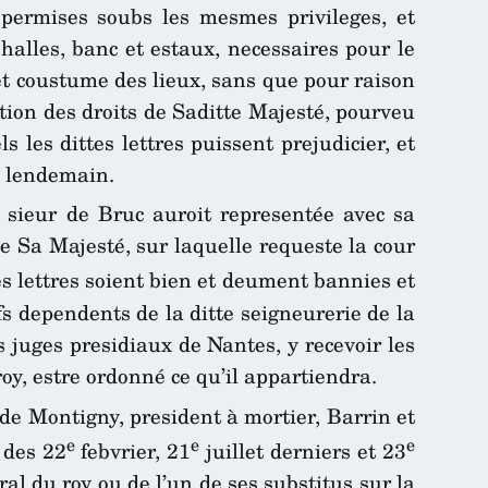
t permises soubs les mesmes privileges, et
 halles, banc et estaux, necessaires pour le
 et coustume des lieux, sans que pour raison
tion des droits de Saditte Majesté, pourveu
 les dittes lettres puissent prejudicier, et
u lendemain.
it sieur de Bruc auroit representée avec sa
de Sa Majesté, sur laquelle requeste la cour
s lettres soient bien et deument bannies et
fs dependents de la ditte seigneurerie de la
s juges presidiaux de Nantes, y recevoir les
oy, estre ordonné ce qu’il appartiendra.
e Montigny, president à mortier, Barrin et
e
e
e
 des 22
febvrier, 21
juillet derniers et 23
al du roy ou de l’un de ses substitus sur la