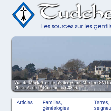
Tudche
Les sources sur les gent
Vue de Morlaix et de l'église Saint-Martin (XVIII
Photo A. de la Pinsonnais (2009).
Articles
Familles,
Terres,
généalogies
seigneu