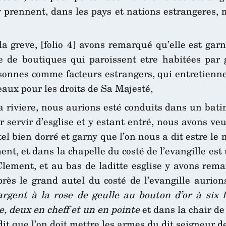
 y prennent, dans les pays et nations estrangeres,
la greve, [folio 4] avons remarqué qu’elle est ga
de boutiques qui paroissent etre habitées par ge
sonnes comme facteurs estrangers, qui entretienn
eaux pour les droits de Sa Majesté,
riviere, nous aurions esté conduits dans un batim
 servir d’esglise et y estant entré, nous avons ve
el bien dorré et garny que l’on nous a dit estre le
nt, et dans la chapelle du costé de l’evangille est 
Clement, et au bas de laditte esglise y avons rem
près le grand autel du costé de l’evangille auri
argent à la rose de geulle au bouton d’or à six f
, deux en cheff et un en pointe
et dans la chair de 
dit que l’on doit mettre les armes du dit seigneur d