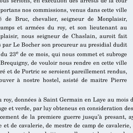
us serions, en execution des arrests de la cour
portans nos commissions, venus dans cette ville
de Bruc, chevalier, seigneur de Monplaisir,
camps et armées du roy, et son lieutenant au
laisir, nous seigneur de Chaslain, auroit fait
es par Le Bocher son procureur au presidial dudit
e
 du 23
de ce mois, qui nous commet et subroge
 Brequigny, de vouloir nous rendre en cette ville
ré et de Portric se seroient pareillement rendus,
ouver à nostre hostel, asisté de maitre Pierre
u roy, données à Saint Germain en Laye au mois de
ouge et verde, par luy obteneus en consideration de
ement de la premiere guerre jusqu’à presant, ay
rie et de cavalerie, de mestre de camp de cavaleri