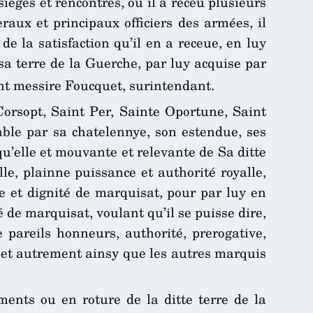
ieges et rencontres, où il a receu plusieurs
raux et principaux officiers des armées, il
e la satisfaction qu’il en a receue, en luy
 sa terre de la Guerche, par luy acquise par
nt messire Foucquet, surintendant.
 Corsopt, Saint Per, Sainte Oportune, Saint
able par sa chatelennye, son estendue, ses
qu’elle et mouvante et relevante de Sa ditte
e, plainne puissance et authorité royalle,
re et dignité de marquisat, pour par luy en
té de marquisat, voulant qu’il se puisse dire,
e pareils honneurs, authorité, prerogative,
e et autrement ainsy que les autres marquis
ents ou en roture de la ditte terre de la