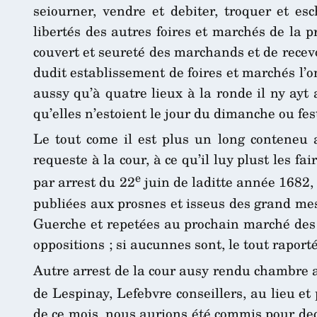
seiourner, vendre et debiter, troquer et es
libertés des autres foires et marchés de la pr
couvert et seureté des marchands et de recevo
dudit establissement de foires et marchés l’
aussy qu’à quatre lieux à la ronde il ny ayt 
qu’elles n’estoient le jour du dimanche ou fe
Le tout come il est plus un long conteneu au
requeste à la cour, à ce qu’il luy plust les f
e
par arrest du 22
juin de laditte année 1682,
publiées aux prosnes et isseus des grand mess
Guerche et repetées au prochain marché des li
oppositions ; si aucunnes sont, le tout rapor
Autre arrest de la cour ausy rendu chambre a
de Lespinay, Lefebvre conseillers, au lieu et 
de ce mois, nous aurions été commis pour dece