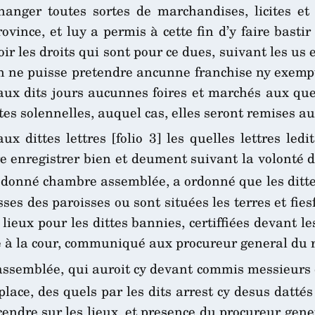
changer toutes sortes de marchandises, licites e
ovince, et luy a permis à cette fin d’y faire bastir
ir les droits qui sont pour ce dues, suivant les us
on ne puisse pretendre ancunne franchise ny exemp
aux dits jours aucunnes foires et marchés aux quels
stes solennelles, auquel cas, elles seront remises a
x dittes lettres [folio 3] les quelles lettres led
aire enregistrer bien et deument suivant la volonté 
 donné chambre assemblée, a ordonné que les ditte
es des paroisses ou sont situées les terres et fies
eux pour les dittes bannies, certiffiées devant le
té à la cour, communiqué aux procureur general du r
ssemblée, qui auroit cy devant commis messieurs d
place, des quels par les dits arrest cy desus dattés
ndre sur les lieux, et presence du procureur gener