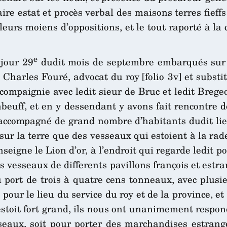
faire estat et procès verbal des maisons terres fief
s leurs moiens d’oppositions, et le tout raporté à 
e
jour 29
dudit mois de septembre embarqués sur la
 Charles Fouré, advocat du roy [folio 3v] et substi
compaignie avec ledit sieur de Bruc et ledit Bregeo
inbeuff, et en y dessendant y avons fait rencontre d
accompagné de grand nombre d’habitants dudit lieu 
 sur la terre que des vesseaux qui estoient à la 
eigne le Lion d’or, à l’endroit qui regarde ledit 
 vesseaux de differents pavillons françois et estran
 port de trois à quatre cens tonneaux, avec plusi
 pour le lieu du service du roy et de la province, 
stoit fort grand, ils nous ont unanimement respond
sseaux, soit pour porter des marchandises estrang