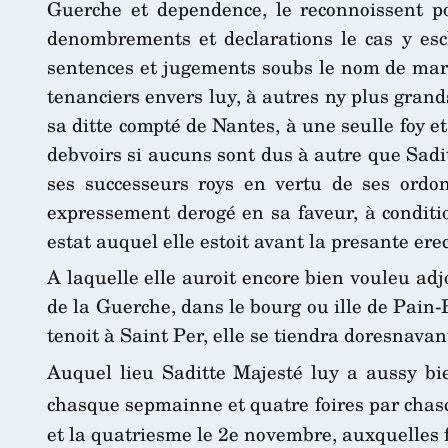
Guerche et dependence, le reconnoissent po
denombrements et declarations le cas y esche
sentences et jugements soubs le nom de marq
tenanciers envers luy, à autres ny plus grand
sa ditte compté de Nantes, à une seulle foy 
debvoirs si aucuns sont dus à autre que Sadit
ses successeurs roys en vertu de ses ordon
expressement derogé en sa faveur, à conditio
estat auquel elle estoit avant la presante ere
A laquelle elle auroit encore bien vouleu adjo
de la Guerche, dans le bourg ou ille de Pain-Be
tenoit à Saint Per, elle se tiendra doresnav
Auquel lieu Saditte Majesté luy a aussy bi
chasque sepmainne et quatre foires par chasc
et la quatriesme le 2e novembre, auxquelles f