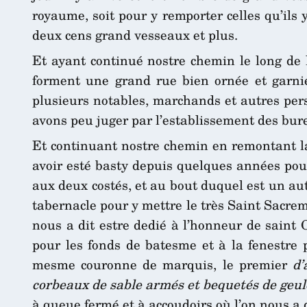
royaume, soit pour y remporter celles qu’ils
deux cens grand vesseaux et plus.
Et ayant continué nostre chemin le long de 
forment une grand rue bien ornée et garnie 
plusieurs notables, marchands et autres per
avons peu juger par l’establissement des bur
Et continuant nostre chemin en remontant la 
avoir esté basty depuis quelques années pour
aux deux costés, et au bout duquel est un aut
tabernacle pour y mettre le très Saint Sacreme
nous a dit estre dedié à l’honneur de saint 
pour les fonds de batesme et à la fenestre 
mesme couronne de marquis, le premier
d’
corbeaux de sable armés et bequetés de geule
à queue fermé et à accoudoirs où l’on nous a 