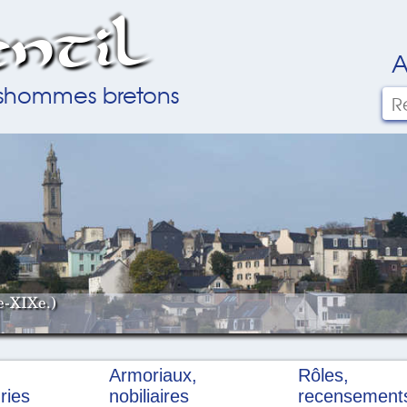
ntil
A
ilshommes bretons
e-XIXe.)
Armoriaux,
Rôles,
ries
nobiliaires
recensement