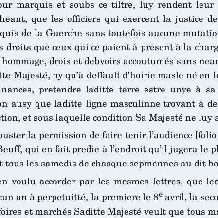
ur marquis et soubs ce tiltre, luy rendent leur
ant, que les officiers qui exercent la justice de
uis de la Guerche sans toutefois aucune mutation
s droits que ceux qui ce paient à present à la char
et hommage, drois et debvoirs accoutumés sans nean
te Majesté, ny qu’à deffault d’hoirie masle né en 
nances, pretendre laditte terre estre unye à sa
n ausy que laditte ligne masculinne trovant à def
ction, et sous laquelle condition Sa Majesté ne luy 
uster la permission de faire tenir l’audience [folio
uff, qui en fait predie à l’endroit qu’il jugera le p
ant tous les samedis de chasque sepmennes au dit b
en voulu accorder par les mesmes lettres, que le
e
un an à perpetuitté, la premiere le 8
avril, la sec
oires et marchés Saditte Majesté veult que tous ma