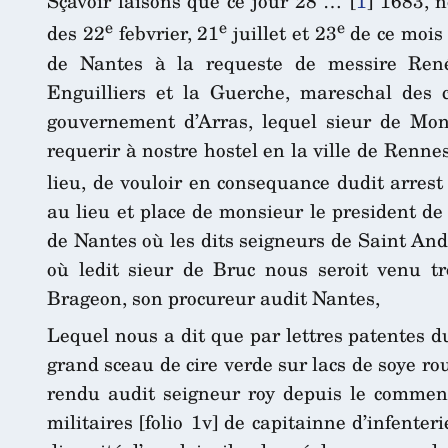
Sçavoir faisons que ce jour 28 …
[
1
]
1683, no
e
e
e
des 22
febvrier, 21
juillet et 23
de ce mois 
de Nantes à la requeste de messire René 
Enguilliers et la Guerche, mareschal des 
gouvernement d’Arras, lequel sieur de Monp
requerir à nostre hostel en la ville de Renn
lieu, de vouloir en consequance dudit arrest
au lieu et place de monsieur le president de
de Nantes où les dits seigneurs de Saint And
où ledit sieur de Bruc nous seroit venu tr
Brageon, son procureur audit Nantes,
Lequel nous a dit que par lettres patentes d
grand sceau de cire verde sur lacs de soye r
rendu audit seigneur roy depuis le commenc
militaires [folio 1v] de capitainne d’infente