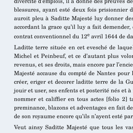
divercité d’emplois, il a donné des preuves de
blessures, ayant esté deux fois prisionnier 
auroit pleu à Saditte Majesté luy donner des
accordant la grace qu’il luy a fait demender,
e
contrat conventionnel du 12
avril 1644 de d
Laditte terre située en cet evesché de laque
Michel et Peinbeuf, et ce d’autant plus volo
revenus, et ses droits, mais encore par l’enci
Majesté accause du compté de Nantes pour la 
créer, eriger et decorer laditte terre de la
jouir et user, ses enfents et posterité nés et 
nommer et califfier en tous actes [folio 2] 
preminance, blazons et adventages en fait de
de son royaume encore qu’ils n’ayent esté parti
Veut ainsy Saditte Majesté que tous les vas