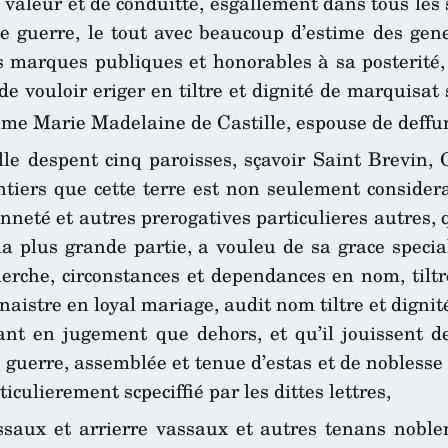
 valeur et de conduitte, esgallement dans tous les s
de guerre, le tout avec beaucoup d’estime des gene
 marques publiques et honorables à sa posterité, d
 de vouloir eriger en tiltre et dignité de marquisat
ame Marie Madelaine de Castille, espouse de deffu
lle despent cinq paroisses, sçavoir Saint Brevin,
ntiers que cette terre est non seulement consider
enneté et autres prerogatives particulieres autres, 
plus grande partie, a vouleu de sa grace speciall
 Guerche, circonstances et dependances en nom, tilt
à naistre en loyal mariage, audit nom tiltre et digni
tant en jugement que dehors, et qu’il jouissent d
 guerre, assemblée et tenue d’estas et de nobless
culierement scpeciffié par les dittes lettres,
saux et arrierre vassaux et autres tenans noblem