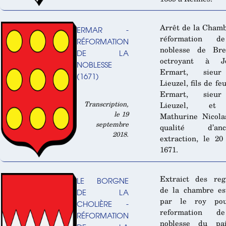
Arrêt de la Cham
ERMAR -
réformation d
RÉFORMATION
noblesse de Bre
DE LA
octroyant à J
NOBLESSE
Ermart, sieu
(1671)
Lieuzel, fils de fe
Ermart, sieu
Transcription,
Lieuzel, e
le 19
Mathurine Nicola
septembre
qualité d’anc
2018.
extraction, le 2
1671.
Extraict des reg
LE BORGNE
de la chambre es
DE LA
par le roy po
CHOLIÈRE -
reformation d
RÉFORMATION
noblesse du pa