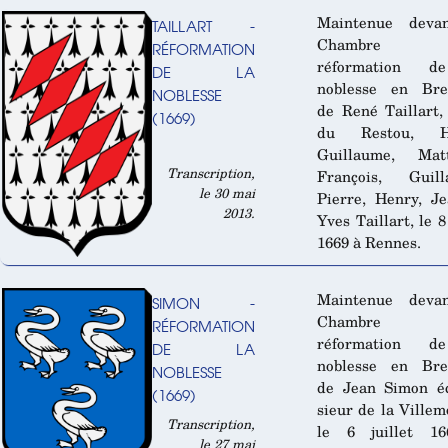
Maintenue deva
TAILLART -
Chambre
RÉFORMATION
réformation d
DE LA
noblesse en Bre
NOBLESSE
de René Taillart,
(1669)
du Restou, He
Guillaume, Matt
Transcription,
François, Guill
le 30 mai
Pierre, Henry, J
2013.
Yves Taillart, le 
1669 à Rennes.
Maintenue deva
SIMON -
Chambre
RÉFORMATION
réformation d
DE LA
noblesse en Bre
NOBLESSE
de Jean Simon éc
(1669)
sieur de la Villem
Transcription,
le 6 juillet 1
le 27 mai