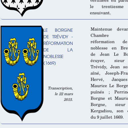
le trentiesme
ensuivant.
Maintenue deva
LE BORGNE
Chambre
DE TRÉVIDY -
réformation d
RÉFORMATION
noblesse en Bre
DE LA
de Jean Le Bo
NOBLESSE
écuyer, sieu
(1669)
Trévidy, Jean so
aîné, Joseph-Fra
Hervé, Jacque
Maurice Le Borgn
Transcription,
puînés ; Perri
le 22 mars
Borgne et Mauri
2015.
Borgne, sieu
Kergadiou, son o
du 9 juillet 1669.