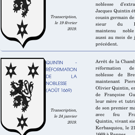
noblesse d’extra
Jacques Quintin ét
Transcription,
cousin germain de
le 19 février
sieur du He
2019.
maintenu nobl
aussi au mois de j
précédent.
Arrêt de la Cham
QUINTIN -
réformation d
RÉFORMATION
noblesse de Bre
DE LA
maintenant Pier
NOBLESSE
Olivier Quintin, e
(AOÛT 1669)
de Françoise Gu
leur mère et tutri
de son premier m
Transcription,
avec feu Fran
le 24 janvier
Quintin, vivant si
2019.
Kerbasquiou, le 2
1669 à Rennes.