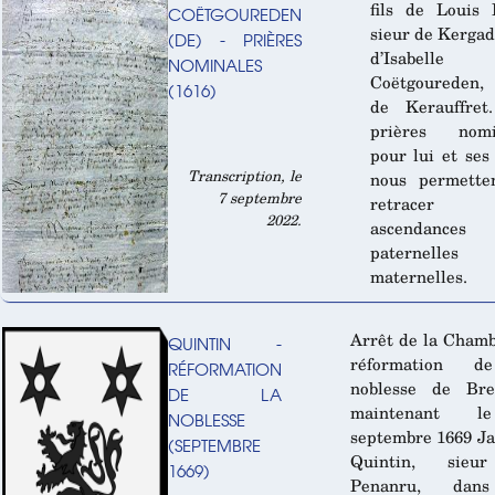
fils de Louis 
COËTGOUREDEN
sieur de Kergad
(DE) - PRIÈRES
d’Isabell
NOMINALES
Coëtgoureden,
(1616)
de Kerauffret
prières nomi
pour lui et ses
Transcription, le
nous permette
7 septembre
retracer
2022.
ascendances
paternelle
maternelles.
Arrêt de la Cham
QUINTIN -
réformation d
RÉFORMATION
noblesse de Bre
DE LA
maintenant 
NOBLESSE
septembre 1669 J
(SEPTEMBRE
Quintin, sieu
1669)
Penanru, dan