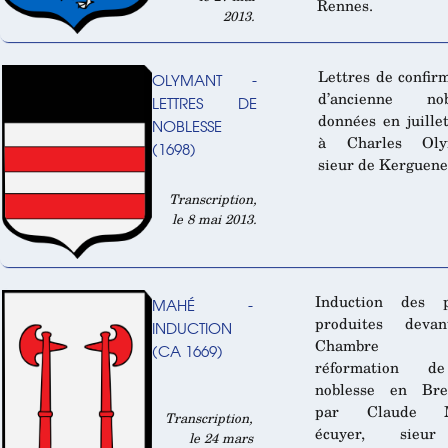
Rennes.
2013.
Lettres de confir
OLYMANT -
d’ancienne nob
LETTRES DE
données en juille
NOBLESSE
à Charles Oly
(1698)
sieur de Kerguene
Transcription,
le 8 mai 2013.
Induction des p
MAHÉ -
produites deva
INDUCTION
Chambre
(CA 1669)
réformation d
noblesse en Bre
par Claude M
Transcription,
écuyer, sieu
le 24 mars