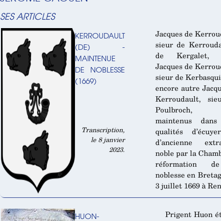
SES ARTICLES
Jacques de Kerrou
KERROUDAULT
sieur de Kerroud
(DE) -
de Kergalet, 
MAINTENUE
Jacques de Kerrou
DE NOBLESSE
sieur de Kerbasqui
(1669)
encore autre Jacq
Kerroudault, sie
Poulbroch, 
maintenus dans
Transcription,
qualités d’écuye
le 8 janvier
d’ancienne extra
2023.
noble par la Cham
réformation d
noblesse en Bretag
3 juillet 1669 à Re
Prigent Huon ét
HUON-