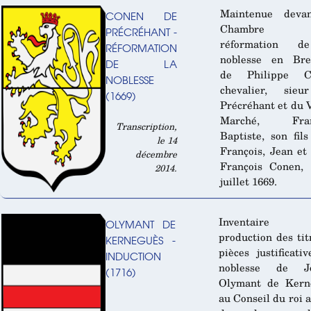
Maintenue deva
CONEN DE
Chambre
PRÉCRÉHANT -
réformation d
RÉFORMATION
noblesse en Bre
DE LA
de Philippe C
NOBLESSE
chevalier, sie
(1669)
Précréhant et du 
Marché, Franç
Transcription,
Baptiste, son fils
le 14
François, Jean et
décembre
François Conen, 
2014.
juillet 1669.
Inventaire
OLYMANT DE
production des tit
KERNEGUÈS -
pièces justificati
INDUCTION
noblesse de J
(1716)
Olymant de Kern
au Conseil du roi a