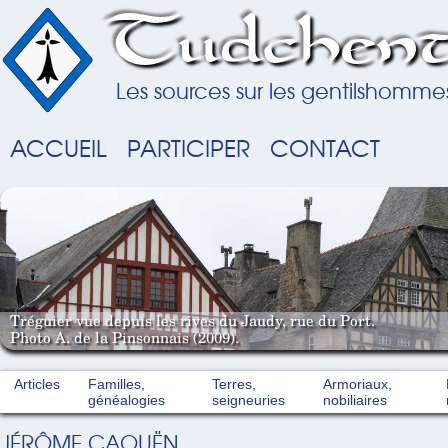
Tudchent
Les sources sur les gentilshomme
ACCUEIL
PARTICIPER
CONTACT
Tréguier vue depuis les rives du Jaudy, rue du Port.
Photo A. de la Pinsonnais (2009).
Articles
Familles,
Terres,
Armoriaux,
généalogies
seigneuries
nobiliaires
JÉRÔME CAOUËN