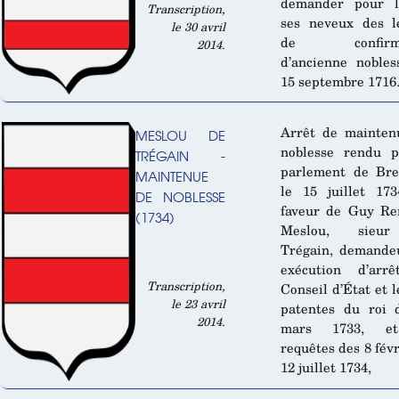
demander pour l
Transcription,
ses neveux des l
le 30 avril
de confirma
2014.
d’ancienne nobles
15 septembre 1716
Arrêt de mainten
MESLOU DE
noblesse rendu p
TRÉGAIN -
parlement de Bre
MAINTENUE
le 15 juillet 17
DE NOBLESSE
faveur de Guy Re
(1734)
Meslou, sieu
Trégain, demande
exécution d’arr
Transcription,
Conseil d’État et l
le 23 avril
patentes du roi 
2014.
mars 1733, e
requêtes des 8 févr
12 juillet 1734,