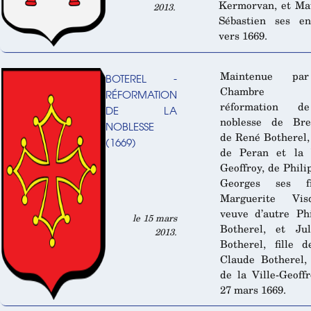
Kermorvan, et Ma
2013.
Sébastien ses en
vers 1669.
Maintenue pa
BOTEREL -
Chambre
RÉFORMATION
réformation d
DE LA
noblesse de Bre
NOBLESSE
de René Botherel,
(1669)
de Peran et la V
Geoffroy, de Phili
Georges ses fr
Marguerite Visd
veuve d’autre Ph
le 15 mars
Botherel, et Jul
2013.
Botherel, fille 
Claude Botherel,
de la Ville-Geoffr
27 mars 1669.