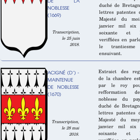
DE LA
duché de Bretagn
NOBLESSE
lettres patentes
(1669)
Majesté du mo
janvier mil six 
Transcription,
soixante et h
le 25 juin
veriffiées en par
2018.
le trantiesme
ensuivant.
Extraict des reg
ACIGNÉ (D’) -
de la chambre es
MAINTENUE
par le roy po
DE NOBLESSE
refformation 
(1670)
noblesse du pa
duché de Bretagn
lettres patentes
Majesté du mo
Transcription,
janvier mil six 
le 28 mai
soixante et h
2018.
veriffiées en par