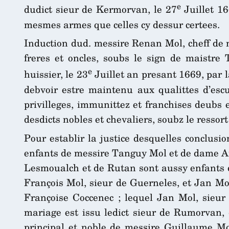
e
dudict sieur de Kermorvan, le 27
Juillet 16
mesmes armes que celles cy dessur certees.
Induction dud. messire Renan Mol, cheff de n
freres et oncles, soubs le sign de maistre
e
huissier, le 23
Juillet an presant 1669, par l
debvoir estre maintenu aux qualittes d’escui
privilleges, immunittez et franchises deubs 
desdicts nobles et chevaliers, soubz le ressort
Pour establir la justice desquelles conclusio
enfants de messire Tanguy Mol et de dame Ann
Lesmoualch et de Rutan sont aussy enfants 
François Mol, sieur de Guerneles, et Jan Mol
Françoise Coccenec ; lequel Jan Mol, sieur
mariage est issu ledict sieur de Rumorvan, d
principal et noble de messire Guillaume Mo