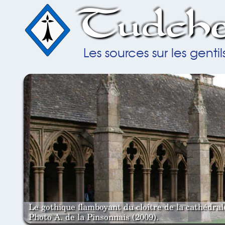
Tudche
Les sources sur les gent
Le gothique flamboyant du cloître de la cathédra
Photo A. de la Pinsonnais (2009).