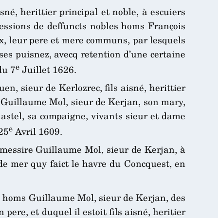
é, herittier principal et noble, à escuiers
cessions de deffuncts nobles homs François
x, leur pere et mere communs, par lesquels
 ses puisnez, avecq retention d’une certaine
e
du 7
Juillet 1626.
, sieur de Kerlozrec, fils aisné, herittier
 Guillaume Mol, sieur de Kerjan, son mary,
astel, sa compaigne, vivants sieur et dame
e
25
Avril 1609.
messire Guillaume Mol, sieur de Kerjan, à
 de mer quy faict le havre du Concquest, en
es homs Guillaume Mol, sieur de Kerjan, des
ere, et duquel il estoit fils aisné, heritier