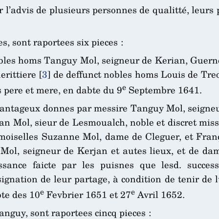
 l’advis de plusieurs personnes de qualitté, leurs 
s, sont raportees six pieces :
obles homs Tanguy Mol, seigneur de Kerian, Guerne
erittiere
[
3
]
de deffunct nobles homs Louis de Treo
e
s pere et mere, en dabte du 9
Septembre 1641.
avantageux donnes par messire Tanguy Mol, seigneur
 Jan Mol, sieur de Lesmoualch, noble et discret miss
amoiselles Suzanne Mol, dame de Cleguer, et Franç
Mol, seigneur de Kerjan et autes lieux, et de da
ssance faicte par les puisnes que lesd. succes
ignation de leur partage, à condition de tenir de lu
e
e
te des 10
Fevbrier 1651 et 27
Avril 1652.
nguy, sont raportees cincq pieces :