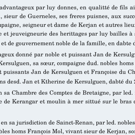
dvantageux par luy donnes, en qualitté de fils aisn
, sieur de Guerneles, ses freres puisnes, aux suc
paigne, seigneur et dame de Kerjan et autres lieu
e et jeuveigneurie des herittages par luy bailles à
t et de gouvernement noble de la famille, en dabte 
ageux donné par noble et puissant Jan de Kersulguen
e Kersulguen, sa sœur, compaigne dud. nobles homs
et puissants Jan de Kersulguen et Françoise du Ch
uns desd. Jan et Ktherine de Kersulguen, dabté du 
n sa Chambre des Comptes de Bretaigne, par led. 
ie de Kerangar et moulin à mer sittué sur le bras
 en sa jurisdiction de Sainct-Renan, par led. nobl
les homs François Mol, vivant sieur de Kerjan, son p