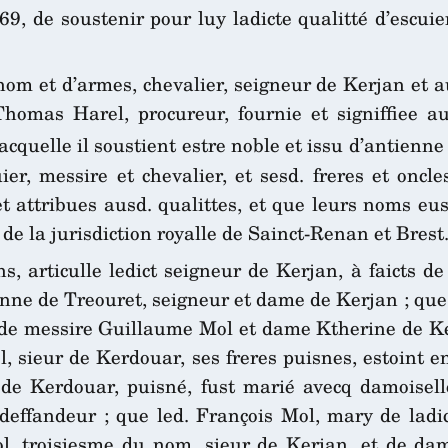
69, de soustenir pour luy ladicte qualitté d’escuier
om et d’armes, chevalier, seigneur de Kerjan et au
 Thomas Harel, procureur, fournie et signiffiee 
acquelle il soustient estre noble et issu d’antienne
er, messire et chevalier, et sesd. freres et oncles
et attribues ausd. qualittes, et que leurs noms eu
 de la jurisdiction royalle de Sainct-Renan et Brest
ns, articulle ledict seigneur de Kerjan, à faicts de
e de Treouret, seigneur et dame de Kerjan ; que l
de messire Guillaume Mol et dame Ktherine de Ker
, sieur de Kerdouar, ses freres puisnes, estoint 
 de Kerdouar, puisné, fust marié avecq damoisel
effandeur ; que led. François Mol, mary de ladicte
l, troisiesme du nom, sieur de Kerjan, et de da