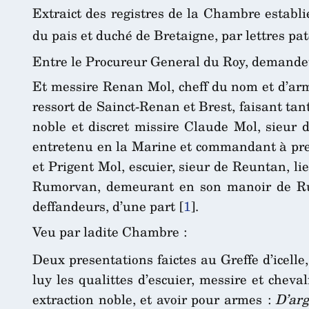
Extraict des registres de la Chambre establi
du pais et duché de Bretaigne, par lettres pa
Entre le Procureur General du Roy, demandeu
Et messire Renan Mol, cheff du nom et d’arme
ressort de Sainct-Renan et Brest, faisant tan
noble et discret missire Claude Mol, sieur d
entretenu en la Marine et commandant à pres
et Prigent Mol, escuier, sieur de Reuntan, l
Rumorvan, demeurant en son manoir de Rumo
deffandeurs, d’une part
[
1
]
.
Veu par ladite Chambre :
Deux presentations faictes au Greffe d’icelle
luy les qualittes d’escuier, messire et cheval
extraction noble, et avoir pour armes :
D’arg