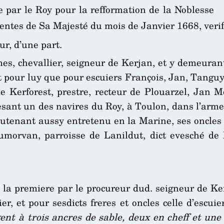
e par le Roy pour la refformation de la Noblesse
tentes de Sa Majesté du mois de Janvier 1668, veri
r, d’une part.
s, chevallier, seigneur de Kerjan, et y demeurant
t pour luy que pour escuiers François, Jan, Tanguy
e Kerforest, prestre, recteur de Plouarzel, Jan M
ant un des navires du Roy, à Toulon, dans l’arme
ieutenant aussy entretenu en la Marine, ses oncles
rvan, parroisse de Lanildut, dict evesché de L
, la premiere par le procureur dud. seigneur de Ke
ier, et pour sesdicts freres et oncles celle d’escui
ent à trois ancres de sable, deux en cheff et une