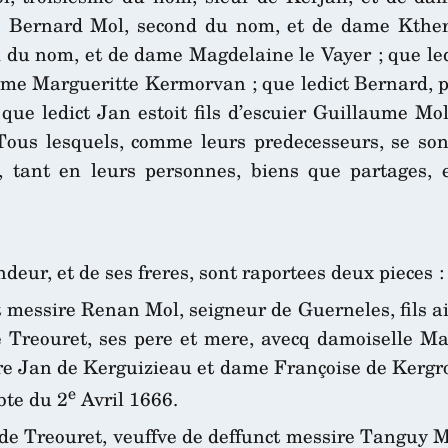
re Bernard Mol, second du nom, et de dame Ktheri
d du nom, et de dame Magdelaine le Vayer ; que ledi
e Margueritte Kermorvan ; que ledict Bernard, pr
 que ledict Jan estoit fils d’escuier Guillaume Mol
Tous lesquels, comme leurs predecesseurs, se so
ant en leurs personnes, biens que partages, et 
deur, et de ses freres, sont raportees deux pieces :
 messire Renan Mol, seigneur de Guerneles, fils ais
reouret, ses pere et mere, avecq damoiselle Mar
ire Jan de Kerguizieau et dame Françoise de Kergr
e
bte du 2
Avril 1666.
 de Treouret, veuffve de deffunct messire Tanguy M