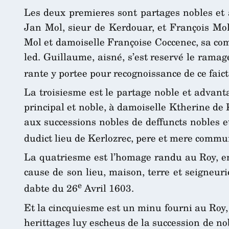
Les deux premieres sont partages nobles et a
Jan Mol, sieur de Kerdouar, et François Mol
Mol et damoiselle Françoise Coccenec, sa com
led. Guillaume, aisné, s’est reservé le ramag
rante y portee pour recognoissance de ce faic
La troisiesme est le partage noble et advant
principal et noble, à damoiselle Ktherine d
aux successions nobles de deffuncts nobles 
dudict lieu de Kerlozrec, pere et mere comm
La quatriesme est l’homage randu au Roy, e
cause de son lieu, maison, terre et seigneur
e
dabte du 26
Avril 1603.
Et la cincquiesme est un minu fourni au Roy,
herittages luy escheus de la succession de nob