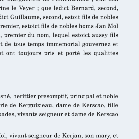
ne le Veyer ; que ledict Bernard, second,
ct Guillaume, second, estoit fils de nobles
emier, estoict fils de nobles homs Jan Mol
, premier du nom, lequel estoict aussy fils
nt de tous temps immemorial gouvernez et
ont toujours pris et porté les qualittes
né, herittier presomptif, principal et noble
ie de Kerguizieau, dame de Kerscao, fille
oades, vivants seigneur et dame de Kerscao
ol, vivant seigneur de Kerjan, son mary, et