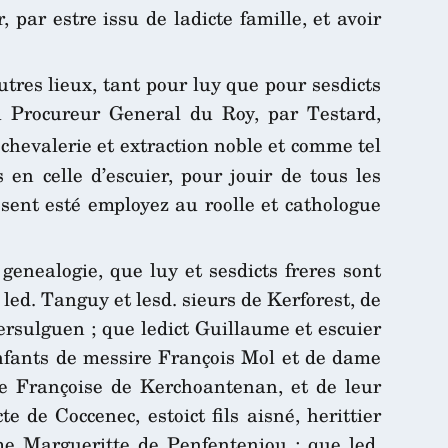
, par estre issu de ladicte famille, et avoir
tres lieux, tant pour luy que pour sesdicts
au Procureur General du Roy, par Testard,
 chevalerie et extraction noble et comme tel
 en celle d’escuier, pour jouir de tous les
ssent esté employez au roolle et cathologue
.
 genealogie, que luy et sesdicts freres sont
ed. Tanguy et lesd. sieurs de Kerforest, de
sulguen ; que ledict Guillaume et escuier
enfants de messire François Mol et de dame
le Françoise de Kerchoantenan, et de leur
 de Coccenec, estoict fils aisné, herittier
me Margueritte de Penfenteniou ; que led.