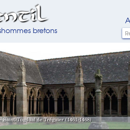
ntil
A
ilshommes bretons
le Saint-Tugdual de Tréguier (1461-1468)