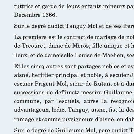
tuttrice et garde de leurs enfants mineurs par
Decembre 1666.
Sur le degré dudict Tanguy Mol et de ses frere
La premiere est le contract de mariage de n
de Treouret, dame de Meros, fille unique et h
lieux, et de damoiselle Louise de Moelien, se
Et les cincq autres sont partages nobles et 
aisné, herittier principal et noble, à escuier
escuier Prigent Mol, sieur de Rutan, et à d
successions de deffunctz messire Guillaume 
communs, par lesquels, apres la recognoi
advantageux, ledict Tanguy, aisné, fist la des
ramage et comme juveigneurs d’aisné, en dab
Sur le degré de Guillaume Mol, pere dudict Ta