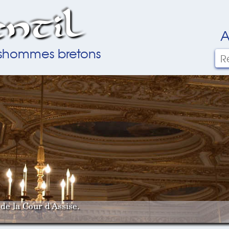
ntil
A
ilshommes bretons
de la Cour d'Assise.