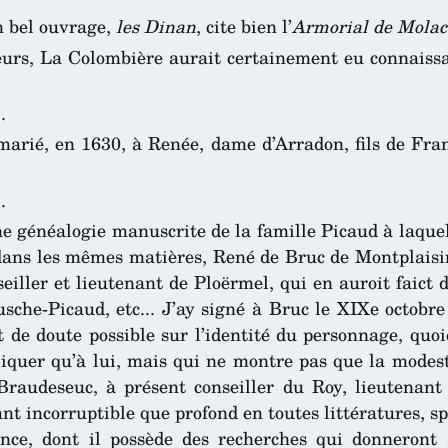
n bel ouvrage,
les Dinan
, cite bien l’
Armorial de Molac
sseurs, La Colombière aurait certainement eu connais
.
arié, en 1630, à Renée, dame d’Arradon, fils de Fran
.
 généalogie manuscrite de la famille Picaud à laquelle
dans les mêmes matières, René de Bruc de Montplaisir 
eiller et lieutenant de Ploërmel, qui en auroit faict 
usche-Picaud, etc... J’ay signé à Bruc le XIXe octobr
t de doute possible sur l’identité du personnage, qu
iquer qu’à lui, mais qui ne montre pas que la modestie
Braudeseuc, à présent conseiller du Roy, lieutenant 
nt incorruptible que profond en toutes littératures, s
nce, dont il possède des recherches qui donneront 