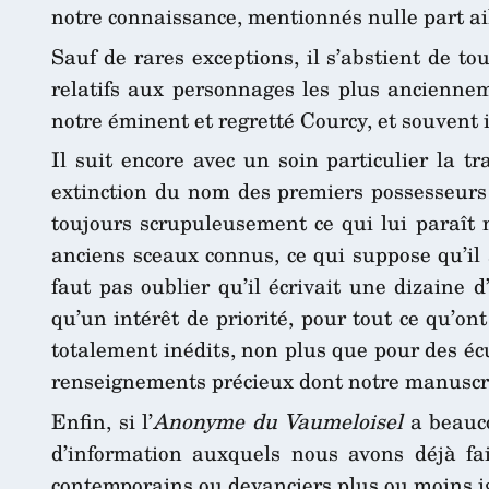
notre connaissance, mentionnés nulle part ai
Sauf de rares exceptions, il s’abstient de t
relatifs aux personnages les plus ancienne
notre éminent et regretté Courcy, et souvent 
Il suit encore avec un soin particulier la t
extinction du nom des premiers possesseurs 
toujours scrupuleusement ce qui lui paraît n
anciens sceaux connus, ce qui suppose qu’il 
faut pas oublier qu’il écrivait une dizaine 
qu’un intérêt de priorité, pour tout ce qu’
totalement inédits, non plus que pour des éc
renseignements précieux dont notre manuscrit
Enfin, si l’
Anonyme du Vaumeloisel
a beauco
d’information auxquels nous avons déjà fai
contemporains ou devanciers plus ou moins ign