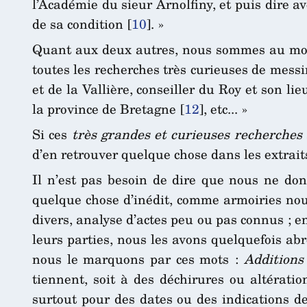
l’Académie du sieur Arnolfiny, et puis dire a
de sa condition
[
10
]
. »
Quant aux deux autres, nous sommes au moin
toutes les recherches très curieuses de mess
et de la Vallière, conseiller du Roy et son l
la province de Bretagne
[
12
]
, etc... »
Si ces
très grandes et curieuses recherches
d’en retrouver quelque chose dans les extrait
Il n’est pas besoin de dire que nous ne don
quelque chose d’inédit, comme armoiries nou
divers, analyse d’actes peu ou pas connus ; e
leurs parties, nous les avons quelquefois ab
nous le marquons par ces mots :
Additions
tiennent, soit à des déchirures ou altérati
surtout pour des dates ou des indications de