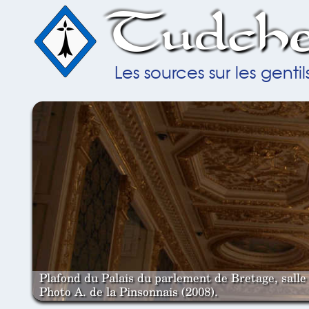
Tudche
Les sources sur les gent
Plafond du Palais du parlement de Bretage, salle 
Photo A. de la Pinsonnais (2008).