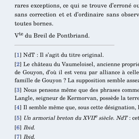
rares exceptions, ce qui se trouve d’erroné 
sans correction et et d’ordinaire sans obse
toutes bornes.
te
V
du Breil de Pontbriand.
[
1
]
NdT : Il s’agit du titre original.
[
2
]
Le château du Vaumeloisel, ancienne propriét
de Gouyon, d’où il est venu par alliance à cel
famille de Gouyon ? La supposition semble assez
[
3
]
Nous pensons même que des phrases comme cel
Langle, seigneur de Kermorvan, possède la terr
[
4
]
Il semble même que, sous cette désignation, 
e
[
5
]
Un armorial breton du XVII
siècle
.
NdT
: ce
[
6
]
Ibid
.
[
7
]
Ibid
.