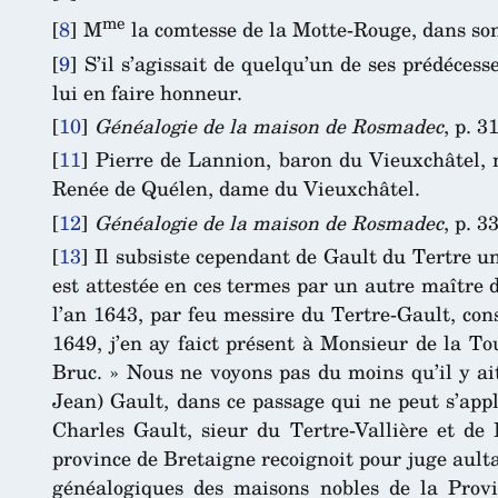
me
[
8
]
M
la comtesse de la Motte-Rouge, dans so
[
9
]
S’il s’agissait de quelqu’un de ses prédéce
lui en faire honneur.
[
10
]
Généalogie de la maison de Rosmadec
, p. 31
[
11
]
Pierre de Lannion, baron du Vieuxchâtel, m
Renée de Quélen, dame du Vieuxchâtel.
[
12
]
Généalogie de la maison de Rosmadec
, p. 33
[
13
]
Il subsiste cependant de Gault du Tertre une
est attestée en ces termes par un autre maître 
l’an 1643, par feu messire du Tertre-Gault, cons
1649, j’en ay faict présent à Monsieur de la To
Bruc. » Nous ne voyons pas du moins qu’il y ai
Jean) Gault, dans ce passage qui ne peut s’appl
Charles Gault, sieur du Tertre-Vallière et de 
province de Bretaigne recoignoit pour juge aulta
généalogiques des maisons nobles de la Provi