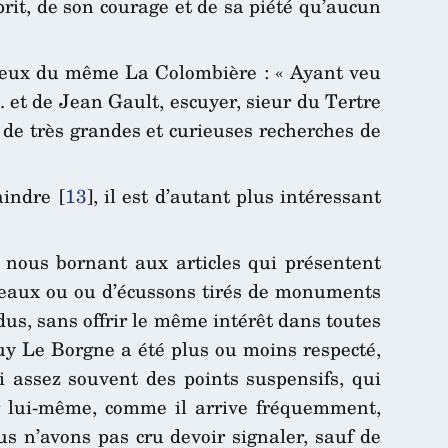
prit, de son courage et de sa piété qu’aucun
gieux du même La Colombière : « Ayant veu
.. et de Jean Gault, escuyer, sieur du Tertre
t de très grandes et curieuses recherches de
aindre
[
13
]
, il est d’autant plus intéressant
, nous bornant aux articles qui présentent
sceaux ou ou d’écussons tirés de monuments
dus, sans offrir le même intérêt dans toutes
uy Le Borgne a été plus ou moins respecté,
 assez souvent des points suspensifs, qui
eur lui-même, comme il arrive fréquemment,
us n’avons pas cru devoir signaler, sauf de