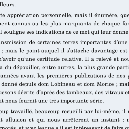
lleurs.
oute appréciation personnelle, mais il énumère, q
ment connus ou les plus marquants de chaque fam
il souligne ses indications de ce mot qui leur donne
ransmission de certaines terres importantes d’une
; mais le point auquel il s’attache davantage es
’avoir qu’une certitude relative. Il a relevé et 
a du dépouiller, entre autres, la plus grande par
d’années avant les premières publications de nos 
ont donné depuis dom Lobineau et dom Morice ; ma
ussons décrits d’après des tombeaux, des vitraux 
 nous fournit une très importante série.
up travaillé, beaucoup recueilli par lui-même, il 
t allusion et qui nous arrêteront un instant : 
orés, et avec lesquels il est intéressant de faire