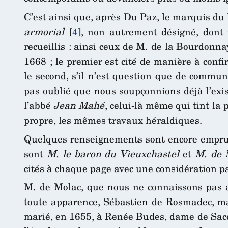
C’est ainsi que, après Du Paz, le marquis du 
armorial
[
4
]
, non autrement désigné, dont 
recueillis : ainsi ceux de M. de la Bourdon
1668 ; le premier est cité de manière à confi
le second, s’il n’est question que de communi
pas oublié que nous soupçonnions déjà l’exi
l’abbé
Jean Mahé
, celui-là même qui tint la
propre, les mêmes travaux héraldiques.
Quelques renseignements sont encore empr
sont
M. le baron du Vieuxchastel
et
M. de 
cités à chaque page avec une considération pa
M. de Molac, que nous ne connaissons pas
toute apparence, Sébastien de Rosmadec, ma
marié, en 1655, à Renée Budes, dame de Sacé, 