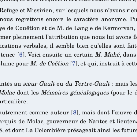
Refuge et Missirien, sur lesquels nous n’avons rien
nous regrettons encore le caractère anonyme. Pu
naye de Couëtion et de M. de Langle de Kermorvan,
rmer pleinement l’attribution que nous lui avons f
cations verbales, il semble bien qu’elles sont fai
stence
[
6
]
. Voici ensuite un certain
M. Mahé
, dans
 plume pour
M. de Coëtion
[
7
]
, et qui, instruit à ce
untés au
sieur Gault
ou
du Tertre-Gault
: mais le
Molac
dont les
Mémoires généalogiques
(pour le d
rticulière.
 autrement comme auteur
[
8
]
, mais dont l’œuvre d
rquis de Molac, gouverneur de Nantes et lieuten
et dont La Colombière présageait ainsi les futures 