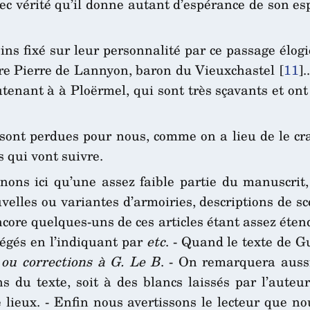
vec vérité qu’il donne autant d’espérance de son es
s fixé sur leur personnalité par ce passage élo
ire Pierre de Lannyon, baron du Vieuxchastel
[
11
]
.
ieutenant à à Ploërmel, qui sont très sçavants et on
sont perdues pour nous, comme on a lieu de le cr
s qui vont suivre.
nons ici qu’une assez faible partie du manuscrit
velles ou variantes d’armoiries, descriptions de 
ncore quelques-uns de ces articles étant assez éten
régés en l’indiquant par
etc
. - Quand le texte de G
 ou corrections à G. Le B
. - On remarquera aussi
ons du texte, soit à des blancs laissés par l’aut
 lieux. - Enfin nous avertissons le lecteur que no