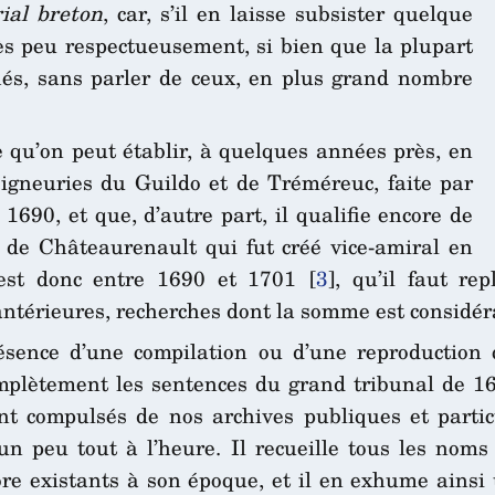
ial breton
, car, s’il en laisse subsister quelque
très peu respectueusement, si bien que la plupart
iés, sans parler de ceux, en plus grand nombre
e qu’on peut établir, à quelques années près, en
igneuries du Guildo et de Tréméreuc, faite par
90, et que, d’autre part, il qualifie encore de
de Châteaurenault qui fut créé vice-amiral en
est donc entre 1690 et 1701
[
3
]
, qu’il faut re
ntérieures, recherches dont la somme est considér
ence d’une compilation ou d’une reproduction 
mplètement les sentences du grand tribunal de 16
ent compulsés de nos archives publiques et parti
n peu tout à l’heure. Il recueille tous les noms 
ore existants à son époque, et il en exhume ains