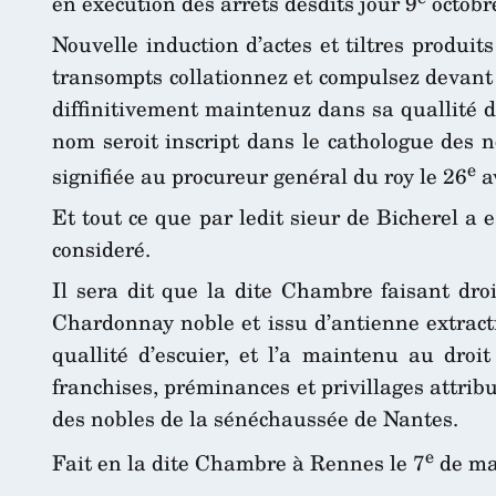
en execution des arrêts desdits jour 9
octobr
Nouvelle induction d’actes et tiltres produi
transompts collationnez et compulsez devant l
diffinitivement maintenuz dans sa quallité d
nom seroit inscript dans le cathologue des n
e
signifiée au procureur genéral du roy le 26
av
Et tout ce que par ledit sieur de Bicherel a e
consideré.
Il sera dit que la dite Chambre faisant droi
Chardonnay noble et issu d’antienne extract
quallité d’escuier, et l’a maintenu au droi
franchises, préminances et privillages attri
des nobles de la sénéchaussée de Nantes.
e
Fait en la dite Chambre à Rennes le 7
de may