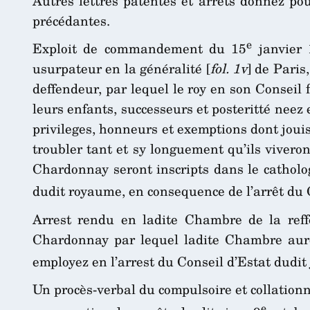
Autres lettres patentes et arrets donnez po
précédantes.
e
Exploit de commandement du 15
janvier 
usurpateur en la généralité [
fol. 1v
] de Paris
deffendeur, par lequel le roy en son Conseil
leurs enfants, successeurs et posteritté neez 
privileges, honneurs et exemptions dont joui
troubler tant et sy longuement qu’ils viveron
Chardonnay seront inscripts dans le catholog
dudit royaume, en consequence de l’arrêt du 
Arrest rendu en ladite Chambre de la ref
Chardonnay par lequel ladite Chambre auroit
employez en l’arrest du Conseil d’Estat dudit
Un procès-verbal du compulsoire et collationné
e