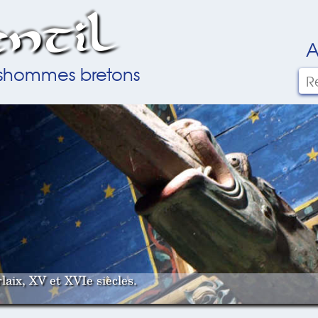
ntil
A
ilshommes bretons
laix, XV et XVIe siècles.