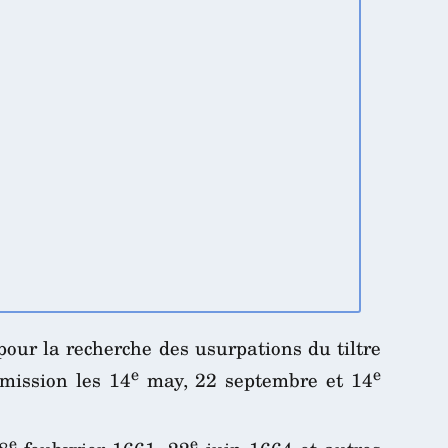
our la recherche des usurpations du tiltre
e
e
mmission les 14
may, 22 septembre et 14
e
e