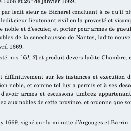
e 1668 et 26
de janvier 1669.
ts par ledit sieur de Bicherel concluant à ce qu’il
edit sieur lieutenant civil en la provosté et vicom
e noble et d’escuier, et porter pour armes de gueul
obles de la senechaussée de Nantes, ladite nouvel
ril 1669.
sté mis [
fol. 2
] et produit devers ladite Chambre, 
t diffinitivement sur les instances et execution d’
ion noble, et comme tel luy a permis et à ses des
t d’avoir armes et escussons timbrez appartenants
buez aux nobles de cette province, et ordonne que s
 1669, signé sur la minutte d’Argouges et Barrin.