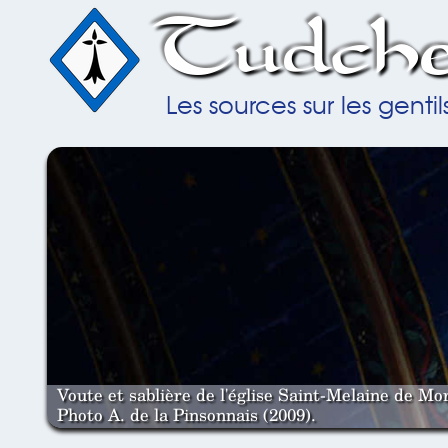
Tudche
Les sources sur les gent
Voute et sablière de l'église Saint-Melaine de Mor
Photo A. de la Pinsonnais (2009).