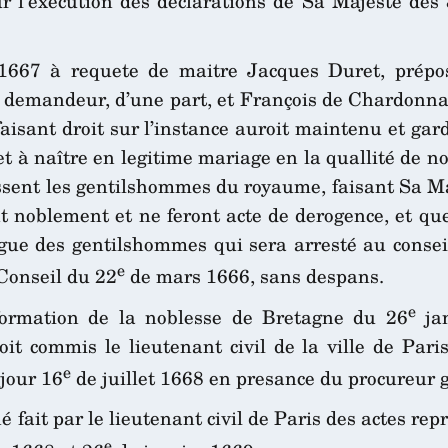
ur l’execution des declarations de Sa Majesté des 
1667 à requete de maitre Jacques Duret, prépos
, demandeur, d’une part, et François de Chardonnay
 faisant droit sur l’instance auroit maintenu et ga
et à naître en legitime mariage en la quallité de no
ssent les gentilshommes du royaume, faisant Sa Ma
t noblement et ne feront acte de derogence, et que
ue des gentilshommes qui sera arresté au conseil 
e
Conseil du 22
de mars 1666, sans despans.
e
formation de la noblesse de Bretagne du 26
jan
 commis le lieutenant civil de la ville de Paris
e
 jour 16
de juillet 1668 en presance du procureur g
 fait par le lieutenant civil de Paris des actes rep
e