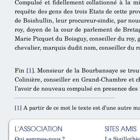
Compulsé et fidellement collationné à la mi
requête des gens des trois Etats de cette pr
de Boishullin, leur procureur-sindic, par no
roy, doyen de la cour de parlement de Bretag
Marie Picquet du Boisguy, conseiller du roy, 
chevalier, marquis dudit nom, conseiller du 
Fin
[
1
]
. Monsieur de la Bourbansaye se trou
Colinière, conseiller en Grand-Chambre et ch
l’avoir de nouveau compulsé en presence des m
[
1
]
A partir de ce mot le texte est d’une autre m
L'ASSOCIATION
SITES AMIS
Qui sommes-nous ?
La Sigillothè