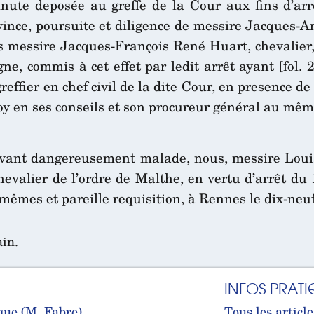
nute deposée au greffe de la Cour aux fins d’arr
ovince, poursuite et diligence de messire Jacques-
us messire Jacques-François René Huart, chevalier
ne, commis à cet effet par ledit arrêt ayant [fol.
greffier en chef civil de la dite Cour, en presenc
roy en ses conseils et son procureur général au mê
vant dangereusement malade, nous, messire Louis-
evalier de l’ordre de Malthe, en vertu d’arrêt du 
êmes et pareille requisition, à Rennes le dix-neuf
ain.
INFOS PRATI
que (M. Fabre)
Tous les article