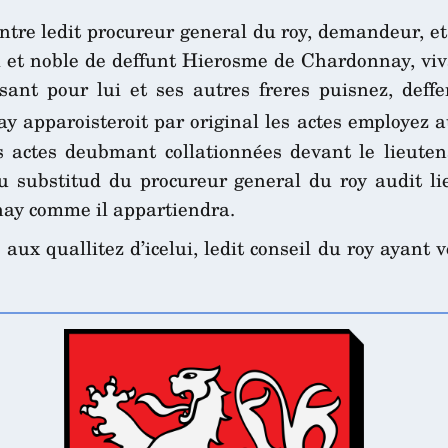
tre ledit procureur general du roy, demandeur, et
pal et noble de deffunt Hierosme de Chardonnay, viva
isant pour lui et ses autres freres puisnez, def
 apparoisteroit par original les actes employez a
s actes deubmant collationnées devant le lieuten
u substitud du procureur general du roy audit l
nnay comme il appartiendra.
 aux quallitez d’icelui, ledit conseil du roy ayant 