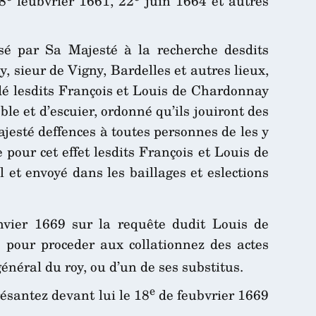
8
feubvrier 1661, 22
juin 1664 et autres
é par Sa Majesté à la recherche desdits
, sieur de Vigny, Bardelles et autres lieux,
rdé lesdits François et Louis de Chardonnay
ble et d’escuier, ordonné qu’ils jouiront des
jesté deffences à toutes personnes de les y
 pour cet effet lesdits François et Louis de
et envoyé dans les baillages et eslections
vier 1669 sur la requête dudit Louis de
 pour proceder aux collationnez des actes
énéral du roy, ou d’un de ses substitus.
e
résantez devant lui le 18
de feubvrier 1669