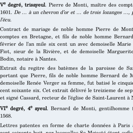
e
V
degré, trisayeul
. Pierre de Monti, maître des comp
1601.
De … à un chevron d’or et … de trois lozanges …, 
l’écu
.
Contract de mariage de noble homme Pierre de Monti,
comptes en Bretagne, et fils de noble homme Bernard
février de l’an mile six cent un avec demoiselle Marie
Fiot, sieur de la Rivière, et de demoiselle Margueri
Bodin, notaire à Nantes.
Extrait du regitre des batèmes de la paroisse de Sai
portant que Pierre, fils de noble homme Bernard de M
demoiselle Renée Verger sa femme, fut batisé le cinqui
cent soixante six. Cet extrait délivré le treizieme de se
et signé Cassard, recteur de l’église de Saint-Laurent à 
e
e
VI
degré, 4
ayeul
. Bernard de Monti, gentilhomme 
1568.
Lettres patentes en forme de charte données à Paris a
cent soixante-huit, par lesquelles Sa Majesté étant suf