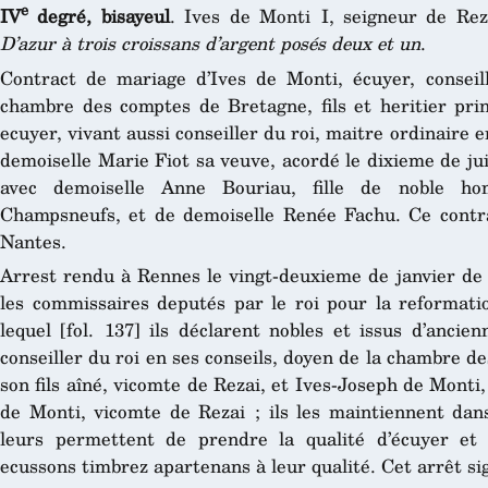
e
IV
degré, bisayeul
. Ives de Monti I, seigneur de Re
D’azur à trois croissans d’argent posés deux et un
.
Contract de mariage d’Ives de Monti, écuyer, conseil
chambre des comptes de Bretagne, fils et heritier prin
ecuyer, vivant aussi conseiller du roi, maitre ordinaire 
demoiselle Marie Fiot sa veuve, acordé le dixieme de juil
avec demoiselle Anne Bouriau, fille de noble h
Champsneufs, et de demoiselle Renée Fachu. Ce contra
Nantes.
Arrest rendu à Rennes le vingt-deuxieme de janvier de l
les commissaires deputés par le roi pour la reformati
lequel [fol. 137] ils déclarent nobles et issus d’ancie
conseiller du roi en ses conseils, doyen de la chambre 
son fils aîné, vicomte de Rezai, et Ives-Joseph de Monti, s
de Monti, vicomte de Rezai ; ils les maintiennent dans
leurs permettent de prendre la qualité d’écuyer et 
ecussons timbrez apartenans à leur qualité. Cet arrêt si