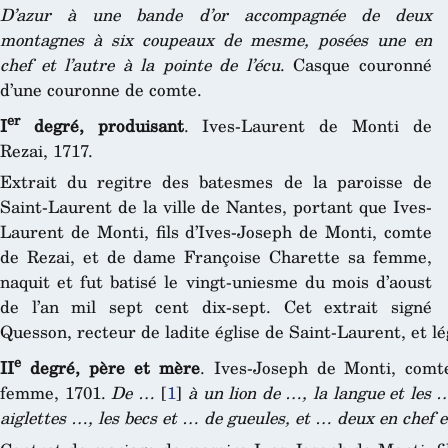
D’azur à une bande d’or accompagnée de deux
montagnes à six coupeaux de mesme, posées une en
chef et l’autre à la pointe de l’écu
. Casque couronné
d’une couronne de comte.
er
I
degré, produisant
. Ives-Laurent de Monti de
Rezai, 1717.
Extrait du regitre des batesmes de la paroisse de
Saint-Laurent de la ville de Nantes, portant que Ives-
Laurent de Monti, fils d’Ives-Joseph de Monti, comte
de Rezai, et de dame Françoise Charette sa femme,
naquit et fut batisé le vingt-uniesme du mois d’aoust
de l’an mil sept cent dix-sept. Cet extrait signé
Quesson, recteur de ladite église de Saint-Laurent, et lé
e
II
degré, père et mère
. Ives-Joseph de Monti, comt
femme, 1701.
De …
[
1
]
à un lion de …, la langue et les 
aiglettes …, les becs et … de gueules, et … deux en chef e