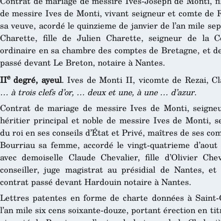
Contrat de mariage de messire Ives-Joseph de Monti, fils
de messire Ives de Monti, vivant seigneur et comte de 
sa veuve, acordé le quinzieme de janvier de l’an mile se
Charette, fille de Julien Charette, seigneur de la Co
ordinaire en sa chambre des comptes de Bretagne, et 
passé devant Le Breton, notaire à Nantes.
e
II
degré, ayeul
. Ives de Monti II, vicomte de Rezai, 
… à trois clefs d’or, … deux et une, à une … d’azur
.
Contrat de mariage de messire Ives de Monti, seigneur
héritier principal et noble de messire Ives de Monti, s
du roi en ses conseils d’État et Privé, maîtres de ses 
Bourriau sa femme, accordé le vingt-quatrieme d’aout d
avec demoiselle Claude Chevalier, fille d’Olivier Chev
conseiller, juge magistrat au présidial de Nantes, 
contrat passé devant Hardouin notaire à Nantes.
Lettres patentes en forme de charte données à Saint-
l’an mile six cens soixante-douze, portant érection en tit