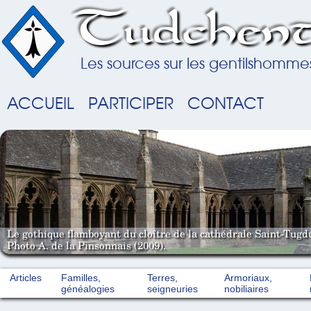
Tudchent
Les sources sur les gentilshomme
ACCUEIL
PARTICIPER
CONTACT
Le gothique flamboyant du cloître de la cathédrale Saint-Tugd
Photo A. de la Pinsonnais (2009).
Articles
Familles,
Terres,
Armoriaux,
généalogies
seigneuries
nobiliaires