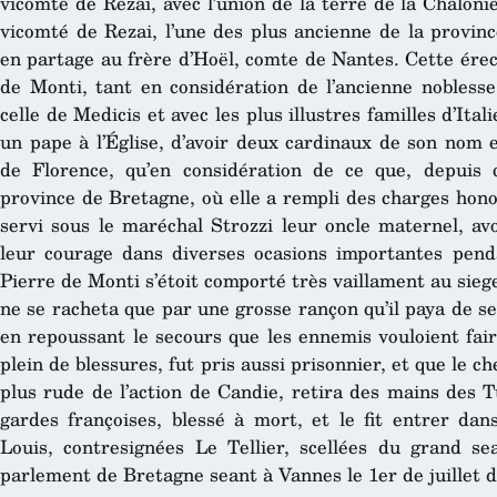
vicomté de Rezai, avec l’union de la terre de la Chaloni
vicomté de Rezai, l’une des plus ancienne de la provin
en partage au frère d’Hoël, comte de Nantes. Cette érecti
de Monti, tant en considération de l’ancienne noblesse
celle de Medicis et avec les plus illustres familles d’Ita
un pape à l’Église, d’avoir deux cardinaux de son nom e
de Florence, qu’en considération de ce que, depuis q
province de Bretagne, où elle a rempli des charges hono
servi sous le maréchal Strozzi leur oncle maternel, avo
leur courage dans diverses ocasions importantes pend
Pierre de Monti s’étoit comporté très vaillament au siege
ne se racheta que par une grosse rançon qu’il paya de se
en repoussant le secours que les ennemis vouloient fair
plein de blessures, fut pris aussi prisonnier, et que le 
plus rude de l’action de Candie, retira des mains des T
gardes françoises, blessé à mort, et le fit entrer dans
Louis, contresignées Le Tellier, scellées du grand se
parlement de Bretagne seant à Vannes le 1er de juillet de