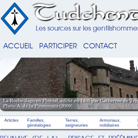
Tudchent
Les sources sur les gentilshomme
ACCUEIL
PARTICIPER
CONTACT
La Roche-Jagu en Ploëzal, édifié en 1405 par Catherine de Tro
Photo A. de la Pinsonnais (2009).
Articles
Familles,
Terres,
Armoriaux,
généalogies
seigneuries
nobiliaires