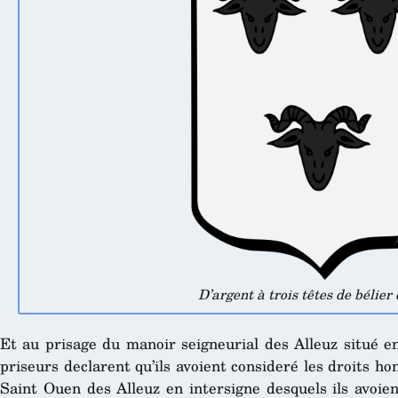
D’argent à trois têtes de bélier 
Et au prisage du manoir seigneurial des Alleuz situé en
priseurs declarent qu’ils avoient consideré les droits hon
Saint Ouen des Alleuz en intersigne desquels ils avoie