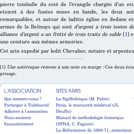
pierre tomballe du coté de l’évangile chargée d’un ec
etoient à des fusées mises en bande, les deux autr
remarquables, et autour de laditte église en dedans et
armes de la Belinays qui sont
d’argent a trois testes d
alliance
d’argent a un fretté de trois traits de sable
[
1
]
et
une ceinture aux mêmes armoiries.
Cet acte expedié par ledit Chevalier, notaire et arpenteu
[
1
]
Une astérisque renvoie à une note en marge :
Ces deux écuss
prisage.
L'ASSOCIATION
SITES AMIS
Qui sommes-nous ?
La Sigillothèque (M. Fabre)
Participer à Tudchentil
Pecia, le manuscrit médiéval (JL
Adhérer à l'association
Deuffic)
Nous soutenir
Manuel de méthodologie historique
financièrement
(SFHA, C. Fagnen)
La Réformation de 1668-71, armoriaux