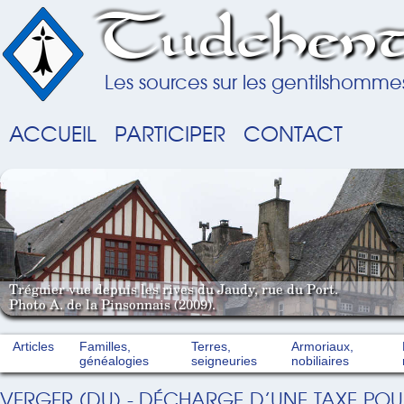
Tudchent
Les sources sur les gentilshomme
ACCUEIL
PARTICIPER
CONTACT
Tréguier vue depuis les rives du Jaudy, rue du Port.
Photo A. de la Pinsonnais (2009).
Articles
Familles,
Terres,
Armoriaux,
généalogies
seigneuries
nobiliaires
VERGER (DU) - DÉCHARGE D’UNE TAXE POU