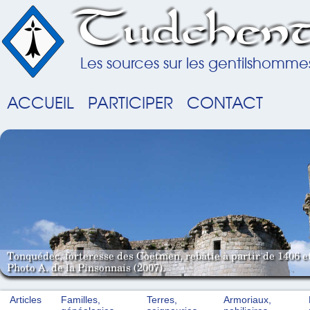
Tudchent
Les sources sur les gentilshomme
ACCUEIL
PARTICIPER
CONTACT
Tonquédec, forteresse des Coëtmen, rebâtie à partir de 1406 e
Photo A. de la Pinsonnais (2007).
Articles
Familles,
Terres,
Armoriaux,