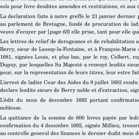
sols pour livre desdites amendes et restitutions, et aux 
La declaration faite à notre greffe le 21 janvier dernier
au parlement de Bretagne, fondé de procuration de ladi
veuve d’ecuyer par [
page 65
] elle prise, tant pour elle q
Les lettres de relief de derogeance et de rehabilitation 
Berry, sieur de Lessay-la-Fontaine, et à François-Marie
1681, signées Louis, et plus bas, par le roy, Colbert, r
Dupuy, par lesquelles Sa Majesté a renvoyé lesdits sieu
pour, sur la representation de leurs titres, leur estre fai
L’arrest de ladite Cour des Aides du 9 juillet 1682 rendu
declare lesdits sieurs de Berry noble et d’extraction, si
L’édit du mois de decembre 1692 portant confirmation
noblesse.
La quittance de la somme de 600 livres payée par ledit
confirmation du 4 decembre 1692, signée Millieu, tresor
au controlle general des finances le dernier dudit mois