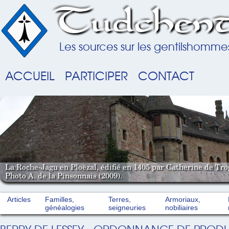
Tudchent
Les sources sur les gentilshomme
ACCUEIL
PARTICIPER
CONTACT
La Roche-Jagu en Ploëzal, édifié en 1405 par Catherine de Tro
Photo A. de la Pinsonnais (2009).
Articles
Familles,
Terres,
Armoriaux,
généalogies
seigneuries
nobiliaires