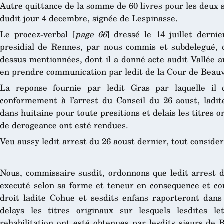
Autre quittance de la somme de 60 livres pour les deux so
dudit jour 4 decembre, signée de Lespinasse.
Le procez-verbal [
page 66
] dressé le 14 juillet derni
presidial de Rennes, par nous commis et subdelegué, d
dessus mentionnées, dont il a donné acte audit Vallée a
en prendre communication par ledit de la Cour de Beauv
La reponse fournie par ledit Gras par laquelle il 
conformement à l’arrest du Conseil du 26 aoust, ladi
dans huitaine pour toute presitions et delais les titres o
de derogeance ont esté rendues.
Veu aussy ledit arrest du 26 aoust dernier, tout consider
Nous, commissaire susdit, ordonnons que ledit arrest d
executé selon sa forme et teneur en consequence et con
droit ladite Cohue et sesdits enfans raporteront dans
delays les titres originaux sur lesquels lesdites l
rehabilitation ont esté obtenues par lesdits sieurs de 