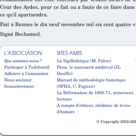
Cour des Aydes, pour ce fait ou a faute de ce faire dan
ce qu’il apartiendra.
Fait à Rennes le dix neuf novembre mil six cent quatre vi
Signé Bechameil.
L'ASSOCIATION
SITES AMIS
Qui sommes-nous ?
La Sigillothèque (M. Fabre)
Participer à Tudchentil
Pecia, le manuscrit médiéval (JL
Adhérer à l'association
Deuffic)
Nous soutenir
Manuel de méthodologie historique
financièrement
(SFHA, C. Fagnen)
La Réformation de 1668-71, armoriaux
bretons
A compte d'éditeur, réédition de livres
d'histoire
© Copyright 2002-202
Cabinet d'orthodonthie à Nantes
Cabinet d'orthodonthie à Nantes