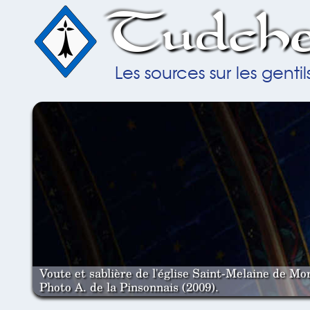
Tudche
Les sources sur les gent
Voute et sablière de l'église Saint-Melaine de Mor
Photo A. de la Pinsonnais (2009).