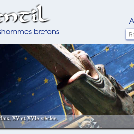
ntil
A
ilshommes bretons
laix, XV et XVIe siècles.