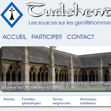
Tudchent
Les sources sur les gentilshomme
ACCUEIL
PARTICIPER
CONTACT
Le gothique flamboyant du cloître de la cathédrale Saint-Tugd
Photo A. de la Pinsonnais (2009).
Articles
Familles,
Terres,
Armoriaux,
généalogies
seigneuries
nobiliaires