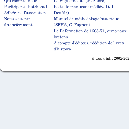
Qui sommes-nous ?
La Sigillothèque (M. Fabre)
Participer à Tudchentil
Pecia, le manuscrit médiéval (JL
Adhérer à l'association
Deuffic)
Nous soutenir
Manuel de méthodologie historique
financièrement
(SFHA, C. Fagnen)
La Réformation de 1668-71, armoriaux
bretons
A compte d'éditeur, réédition de livres
d'histoire
© Copyright 2002-202
Cabinet d'orthodonthie à Nantes
Cabinet d'orthodonthie à Nantes