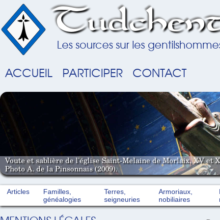
Tudchent
Les sources sur les gentilshomme
ACCUEIL
PARTICIPER
CONTACT
Voute et sablière de l'église Saint-Melaine de Morlaix, XV et X
Photo A. de la Pinsonnais (2009).
Articles
Familles,
Terres,
Armoriaux,
généalogies
seigneuries
nobiliaires