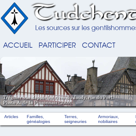
Tudchent
Les sources sur les gentilshomme
ACCUEIL
PARTICIPER
CONTACT
Tréguier vue depuis les rives du Jaudy, rue du Port.
Photo A. de la Pinsonnais (2009).
Articles
Familles,
Terres,
Armoriaux,
généalogies
seigneuries
nobiliaires