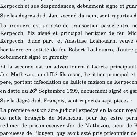
Kerpeoch et ses despendances, debuement signé et guar
Sur les degres dud. Jan, second du nom, sont raportes d
La premiere est un acte de transaction passé entre n
Kerpeoch, filz aisné et principal herittier de feu Mi
Kerpeoch, d’une part, et Anastase Loshouarn, veuve d
herittiere en cotitté de feu Robert Loshouarn, d’autre 
debuement signé et garenty.
Et la seconde est un adveu fourni à ladicte principaul
Jan Mathezou, qualiffié fils aisné, herittier principal 
pere, portant infeodation de ladicte maison de Kerpeoch
e
en datte du 26
Septembre 1599, debuement signé et gar
Sur le degré dud. François, sont raportes sept pieces :
La premiere est un acte judiciel expedyé en la cour roy
de noble François de Mathezou, pour luy estre perm
redimer de prison escuyer Jan de Mathezou, sieur de Ke
parouesse de Plouyen, quy avoit esté pris prisonnier de