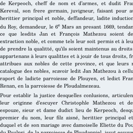
de Kerpeoch, cheff de nom et d’armes, et dudit Fra
Kereval, son frere germain, juvigneur, faisant pour a
herittier principal et noble, deffandeur, ladite induct
e
du Roy, demandeur, le 6
Mars an presant 1669, tendant
ce que lesdits Jan et François Mathezou soient dec
extraction noble, et comme tels leur soit permis et à l
de prendre la qualitté, qu’ils soient maintenus au droit
appartenans à leurs qualittes et à jouir de tous droits, 
attribues aux nobles de cette province, et que leurs
catalogue des nobles, scavoir ledit Jan Mathezou à cell
raport de ladicte parroiesse de Plouyen, et ledict Fran
Renan, en la parroiesse de Ploudalmezeau.
Pour establir la justice desquelles conlusions, articulen
leur originne d’escuyer Christophle Mathezou et de
espouze, sieur et dame dudict lieu de Kerpeoch, desqu
premier du nom, leur filz aisné, herittier principal e
duquel et de son mariage avec damoiselle Eliette du Poul
du Poulpri, de la parroiesse de Ploudanniel, issut escuy