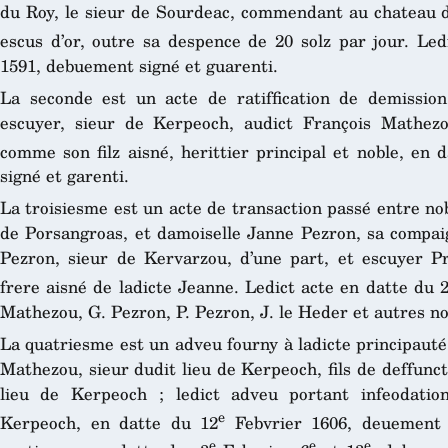
du Roy, le sieur de Sourdeac, commendant au chateau de
escus d’or, outre sa despence de 20 solz par jour. Led
1591, debuement signé et guarenti.
La seconde est un acte de ratiffication de demission
escuyer, sieur de Kerpeoch, audict François Mathezo
comme son filz aisné, herittier principal et noble, en 
signé et garenti.
La troisiesme est un acte de transaction passé entre n
de Porsangroas, et damoiselle Janne Pezron, sa compaig
Pezron, sieur de Kervarzou, d’une part, et escuyer P
frere aisné de ladicte Jeanne. Ledict acte en datte du 
Mathezou, G. Pezron, P. Pezron, J. le Heder et autres no
La quatriesme est un adveu fourny à ladicte principauté
Mathezou, sieur dudit lieu de Kerpeoch, fils de deffunc
lieu de Kerpeoch ; ledict adveu portant infeodatio
e
Kerpeoch, en datte du 12
Febvrier 1606, deuement s
e
e
e