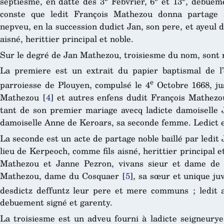
septiesme, en datte des 3
Febvrier, 6
et 13
, debueme
conste que ledit François Mathezou donna partage 
nepveu, en la succession dudict Jan, son pere, et ayeul du
aisné, herittier principal et noble.
Sur le degré de Jan Mathezou, troisiesme du nom, sont r
La premiere est un extrait du papier baptismal de l’e
e
parroiesse de Plouyen, compulsé le 4
Octobre 1668, jus
Mathezou
[
4
]
et autres enfens dudit François Mathezo
tant de son premier mariage avecq ladicte damoiselle
damoiselle Anne de Keroars, sa seconde femme. Ledict e
La seconde est un acte de partage noble baillé par ledit
lieu de Kerpeoch, comme fils aisné, herittier principal e
Mathezou et Janne Pezron, vivans sieur et dame de 
Mathezou, dame du Cosquaer
[
5
]
, sa sœur et unique ju
desdictz deffuntz leur pere et mere communs ; ledit 
debuement signé et garenty.
La troisiesme est un adveu fourni à ladicte seigneurye