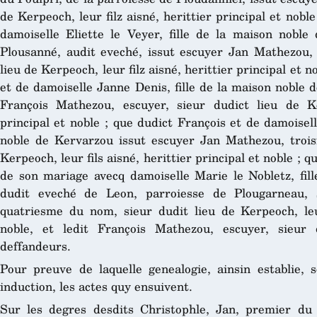
de Kerpeoch, leur filz aisné, herittier principal et nob
damoiselle Eliette le Veyer, fille de la maison nobl
Plousanné, audit eveché, issut escuyer Jan Mathezou,
lieu de Kerpeoch, leur filz aisné, herittier principal et 
et de damoiselle Janne Denis, fille de la maison noble 
François Mathezou, escuyer, sieur dudict lieu de Ker
principal et noble ; que dudict François et de damoisel
noble de Kervarzou issut escuyer Jan Mathezou, trois
Kerpeoch, leur fils aisné, herittier principal et noble ; 
de son mariage avecq damoiselle Marie le Nobletz, fil
dudit eveché de Leon, parroiesse de Plougarneau, 
quatriesme du nom, sieur dudit lieu de Kerpeoch, leur 
noble, et ledit François Mathezou, escuyer, sieur 
deffandeurs.
Pour preuve de laquelle genealogie, ainsin establie, s
induction, les actes quy ensuivent.
Sur les degres desdits Christophle, Jan, premier d