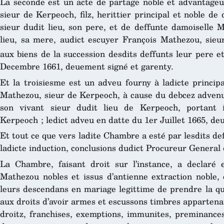
La seconde est un acte de partage noble et advantageu
sieur de Kerpeoch, filz, herittier principal et noble d
sieur dudit lieu, son pere, et de deffunte damoiselle 
lieu, sa mere, audict escuyer François Mathezou, sieur
aux biens de la succession desdits deffunts leur pere e
Decembre 1661, deuement signé et garenty.
Et la troisiesme est un adveu fourny à ladicte princip
Mathezou, sieur de Kerpeoch, à cause du debcez adven
son vivant sieur dudit lieu de Kerpeoch, portant 
Kerpeoch ; ledict adveu en datte du 1er Juillet 1665, de
Et tout ce que vers ladite Chambre a esté par lesdits def
ladicte induction, conclusions dudict Procureur Genera
La Chambre, faisant droit sur l’instance, a declaré 
Mathezou nobles et issus d’antienne extraction noble,
leurs descendans en mariage legittime de prendre la qua
aux droits d’avoir armes et escussons timbres appartenant
droitz, franchises, exemptions, immunites, preminances