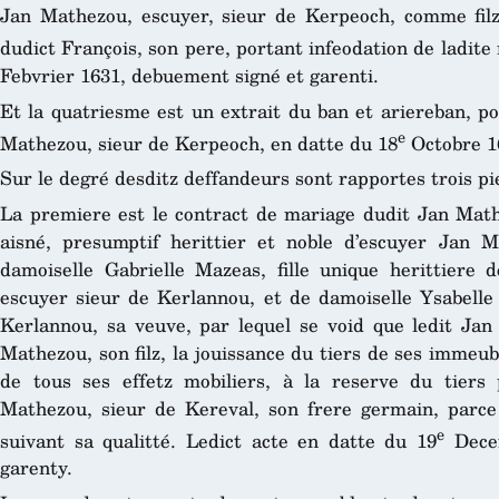
Jan Mathezou, escuyer, sieur de Kerpeoch, comme filz a
dudict François, son pere, portant infeodation de ladit
Febvrier 1631, debuement signé et garenti.
Et la quatriesme est un extrait du ban et ariereban, p
e
Mathezou, sieur de Kerpeoch, en datte du 18
Octobre 16
Sur le degré desditz deffandeurs sont rapportes trois pi
La premiere est le contract de mariage dudit Jan Mathe
aisné, presumptif herittier et noble d’escuyer Jan 
damoiselle Gabrielle Mazeas, fille unique herittiere
escuyer sieur de Kerlannou, et de damoiselle Ysabell
Kerlannou, sa veuve, par lequel se void que ledit Ja
Mathezou, son filz, la jouissance du tiers de ses immeu
de tous ses effetz mobiliers, à la reserve du tiers 
Mathezou, sieur de Kereval, son frere germain, parce 
e
suivant sa qualitté. Ledict acte en datte du 19
Dece
garenty.