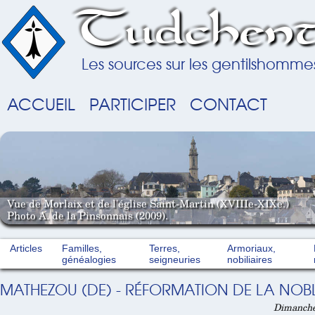
Tudchent
Les sources sur les gentilshomme
ACCUEIL
PARTICIPER
CONTACT
Vue de Morlaix et de l'église Saint-Martin (XVIIIe-XIXe.)
Photo A. de la Pinsonnais (2009).
Articles
Familles,
Terres,
Armoriaux,
généalogies
seigneuries
nobiliaires
MATHEZOU (DE) - RÉFORMATION DE LA NOBL
Dimanche 