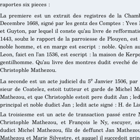
raportes six pieces :
La premiere est un extrait des registres de la Cham
Decembre 1668, signé par les gentz des Comptes : Yves 
et Guyton, par lequel il conste qu’au livre de refformati
1443, soubz le rapport de la parroiesse de Plouyen, es
noble homme, et en marge est escript : noble. Qu’en au
Leon, faict en l’an 1536, est escript : la maison de Ke
gentilhomme. Qu’au livre des montres dudit eveché de Le
Christophle Mathezou.
e
La seconde est un acte judiciel du 5
Janvier 1506, par 
sieur de Coatelez, estoit tutteur et garde de Michel 
Mathezou, et que Christophle estoit pere dudit Jan ; ledit
principal et noble dudict Jan ; ledit acte signé : H. de Li
La troisiesme est un acte de transaction passé entre 
Christophle Mathezou, et François le Ny, escuyer, si
dudict Michel Mathezou, filz de deffunct Jan Mathezou,
Mathezou et Marie Silvestre, et auquel il succedoit pri