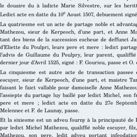
le douaire du à ladicte Marie Silvestre, sur les heri
e
Ledict acte en datte du 10
Aoust 1507, debuement signé 
La quatriesme est un acte de partage noble et advantag
Mathezou, sieur de Kerpeoch, d’une part, et Anne M
tant des biens de la succession escheue de deffunct Ja
d’Eliette du Poulpri, leurs pere et mere : ledict parta
l’advis de Guillaume du Poulpry, leur parent, qualiffié
dernier jour d’Avril 1525, signé : F. Gouriou, passe et O.
La cinquiesme est autre acte de transaction passee e
escuyer, sieur de Kerpeoch, d’une part, et maistre T
faisant le faict vallable pour damoiselle Anne Mathez
l’assiepte du partage luy baillé par ledict Michel, son f
pere et mere ; ledict acte en datte du 27e Septemb
Melennec et F. de Launay, passe.
Et la sixiesme est un adveu fourny à la principauté de 
par ledict Michel Mathezou, qualiffié noble escuyer, filz
Mathezou, son pere, ledit adveu portant infeodatio