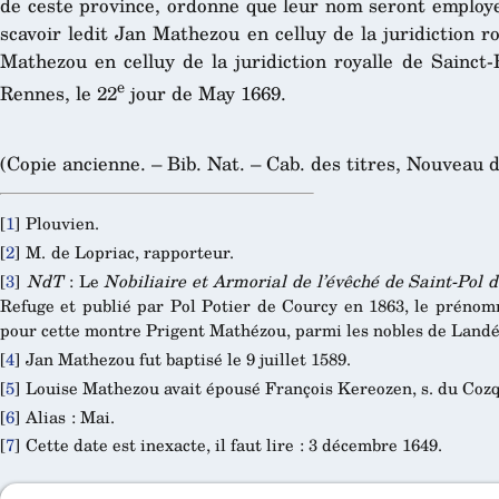
de ceste province, ordonne que leur nom seront employe
scavoir ledit Jan Mathezou en celluy de la juridiction r
Mathezou en celluy de la juridiction royalle de Sainct
e
Rennes, le 22
jour de May 1669.
(Copie ancienne. – Bib. Nat. – Cab. des titres, Nouveau d’
[
1
]
Plouvien.
[
2
]
M. de Lopriac, rapporteur.
[
3
]
NdT
: Le
Nobiliaire et Armorial de l’évêché de Saint-Pol 
Refuge et publié par Pol Potier de Courcy en 1863, le prénom
pour cette montre Prigent Mathézou, parmi les nobles de Landé
[
4
]
Jan Mathezou fut baptisé le 9 juillet 1589.
[
5
]
Louise Mathezou avait épousé François Kereozen, s. du Cozq
[
6
]
Alias : Mai.
[
7
]
Cette date est inexacte, il faut lire : 3 décembre 1649.