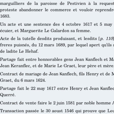
marguilliers de la paroisse de Pestivien à la reques
proteste abandonner le commerce et vouloir reprendre
1683.
Un acte et une sentence des 4 octobre 1617 et 5 may 
écuier, et Marguerite Le Galardon sa femme.
Acte de la tutelle desdits produisant, et lesdits [
p. 110
freres puisnés, du 12 mars 1689, par lequel apert qu’ils s
de ladite Le Hehaf.
Partage fait entre honnorables gens Jean Ꝃanflech et Ma
Jean Keranflec, et de Marie Le Graet, leur père et mère, 
Contract de mariage de Jean Ꝃanflech, fils Henry et de 
Graet, du 6 mars 1624.
Partage fait le 22 may 1617 entre Henry et Jean Ꝃanflech
Querré.
Contract de vente faire le 2 juin 1581 par noble homme A
Transaction passée le 30 aoust 1546 qui prouve que Loui