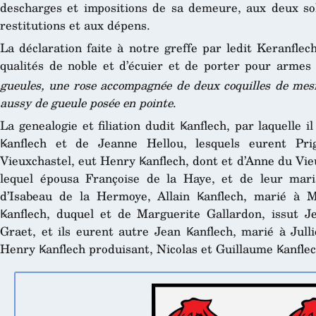
descharges et impositions de sa demeure, aux deux so
restitutions et aux dépens.
La déclaration faite à notre greffe par ledit Keranflec
qualités de noble et d’écuier et de porter pour armes
gueules, une rose accompagnée de deux coquilles de mes
aussy de gueule posée en pointe
.
La genealogie et filiation dudit Ꝃanflech, par laquelle 
Ꝃanflech et de Jeanne Hellou, lesquels eurent Pri
Vieuxchastel, eut Henry Ꝃanflech, dont et d’Anne du Vie
lequel épousa Françoise de la Haye, et de leur maria
d’Isabeau de la Hermoye, Allain Ꝃanflech, marié à 
Ꝃanflech, duquel et de Marguerite Gallardon, issut J
Graet, et ils eurent autre Jean Ꝃanflech, marié à Jull
Henry Ꝃanflech produisant, Nicolas et Guillaume Ꝃanflec