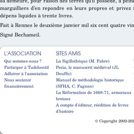
sa demeure, pour raison des terres qu’il possede, à peine
marguilliers d’en repondre en leurs propres et prive
dépens liquides à trente livres.
Fait à Rennes le deuxième janvier mil six cent quatre vin
Signé Bechameil.
L'ASSOCIATION
SITES AMIS
Qui sommes-nous ?
La Sigillothèque (M. Fabre)
Participer à Tudchentil
Pecia, le manuscrit médiéval (JL
Adhérer à l'association
Deuffic)
Nous soutenir
Manuel de méthodologie historique
financièrement
(SFHA, C. Fagnen)
La Réformation de 1668-71, armoriaux
bretons
A compte d'éditeur, réédition de livres
d'histoire
© Copyright 2002-202
Cabinet d'orthodonthie à Nantes
Cabinet d'orthodonthie à Nantes