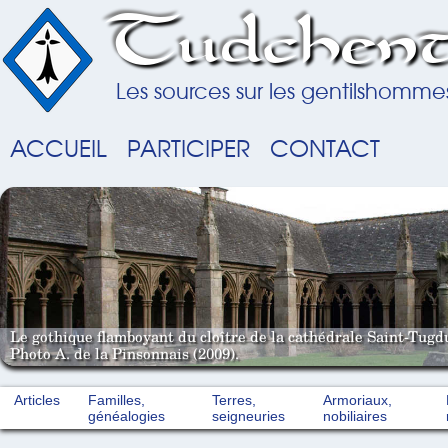
Tudchent
Les sources sur les gentilshomme
ACCUEIL
PARTICIPER
CONTACT
Le gothique flamboyant du cloître de la cathédrale Saint-Tugd
Photo A. de la Pinsonnais (2009).
Articles
Familles,
Terres,
Armoriaux,
généalogies
seigneuries
nobiliaires