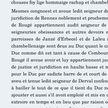
chouses foy lige hommaige rachap et chambell
Mesmes congnoest et avoue ledit seigneur de
juridiction de Rennes noblement et prochemen
de Rougé appartiennent audit seigneur de 
seigneuries obeissances et autres devoirs 
parroisses de Janzé d’Erbecel et de Laleu 
chambellenaige sont deus au Duc quant le cas
Duc comme dit est tant à cause de Combour
Rougé il avoue avoir et luy appartiennent jus
de justice et juridiction en haulte basse et
pour le Duc par sadicte barre de et court d
aveu et tenue ledit seigneur de Derval confess
à bailler le tout de ce que il tient du Duc 
ajouster et aussi s’il avoit emploié et mis 
extroire en temps et en lieu que par raison 