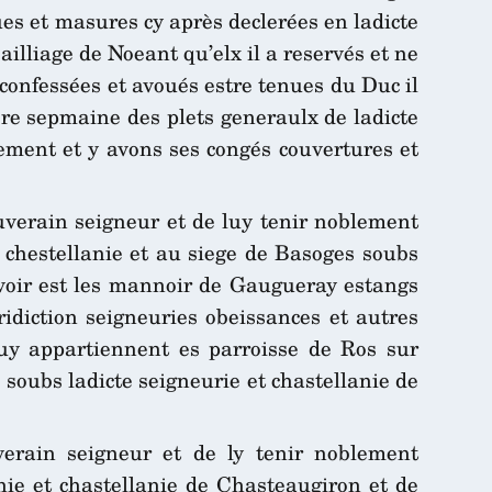
ues et masures cy après declerées en ladicte
bailliage de Noeant qu’elx il a reservés et ne
confessées et avoués estre tenues du Duc il
ere sepmaine des plets generaulx de ladicte
ement et y avons ses congés couvertures et
uverain seigneur et de luy tenir noblement
 chestellanie et au siege de Basoges soubs
avoir est les mannoir de Gaugueray estangs
idiction seigneuries obeissances et autres
luy appartiennent es parroisse de Ros sur
soubs ladicte seigneurie et chastellanie de
erain seigneur et de ly tenir noblement
ie et chastellanie de Chasteaugiron et de