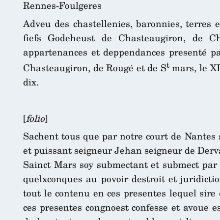
Rennes-Foulgeres
Adveu des chastellenies, baronnies, terres
fiefs Godeheust de Chasteaugiron, de C
appartenances et deppendances presenté pa
t
Chasteaugiron, de Rougé et de S
mars, le XI
dix.
[
folio
]
Sachent tous que par notre court de Nantes 
et puissant seigneur Jehan seigneur de Derv
Sainct Mars soy submectant et submect par s
quelxconques au povoir destroit et juridicti
tout le contenu en ces presentes lequel sire
ces presentes congnoest confesse et avoue 