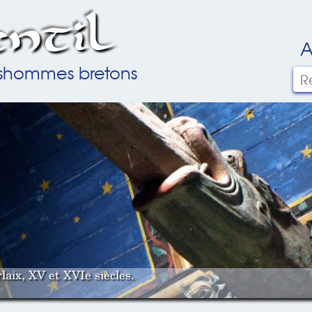
ntil
A
ilshommes bretons
laix, XV et XVIe siècles.