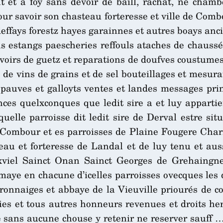
et à foy sans devoir de baill, rachat, ne chambe
r savoir son chasteau forteresse et ville de Comb
effays forestz hayes garainnes et autres boays ancie
ns estangs paescheries reffouls ataches de chauss
evoirs de guetz et reparations de doufves coustumes
 de vins de grains et de sel bouteillages et mesura
spauves et galloyts ventes et landes messages p
ances quelxconques que ledit sire a et luy appar
lle parroisse dit ledit sire de Derval estre situ
Combour et es parroisses de Plaine Fougere Charr
steau et forteresse de Landal et de luy tenu et au
xviel Sainct Onan Sainct Georges de Grehaing
ye en chacune d’icelles parroisses ovecques les dr
ronnaiges et abbaye de la Vieuville priourés de c
es et tous autres honneurs revenues et droits her
 sans aucune chouse y retenir ne reserver sauff … 