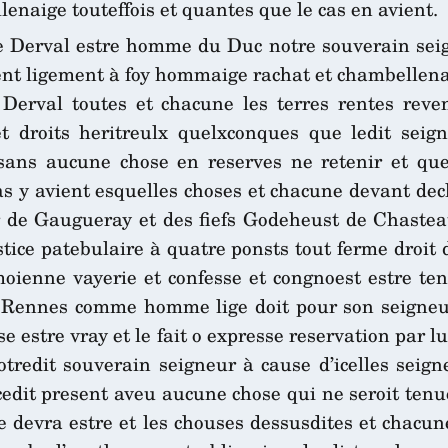
enaige touteffois et quantes que le cas en avient.
 Derval estre homme du Duc notre souverain seign
t ligement à foy hommaige rachat et chambellenaig
Derval toutes et chacune les terres rentes rev
et droits heritreulx quelxconques que ledit sei
sans aucune chose en reserves ne retenir et que 
 y avient esquelles choses et chacune devant decl
 de Gaugueray et des fiefs Godeheust de Chastea
tice patebulaire à quatre ponsts tout ferme droit d
 moienne vayerie et confesse et congnoest estre te
e Rennes comme homme lige doit pour son seigneur
e estre vray et le fait o expresse reservation par lu
notredit souverain seigneur à cause d’icelles seig
en cedit present aveu aucune chose qui ne seroit te
ce devra estre et les chouses dessusdites et chacun