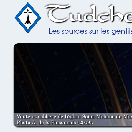
Tudche
Les sources sur les gent
Voute et sablière de l'église Saint-Melaine de Mor
Photo A. de la Pinsonnais (2009).