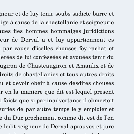
eur et de luy tenir soubs sadicte barre et
e à cause de la chastellanie et seigneurie
enues fies hommes hommaiges juridictions
gneur de Derval a et luy appartiennent es
par cause d’icelles chouses foy rachat et
erées de lui confessées et avouées tenir du
ugiron de Chasteaugiron et Amanlix et de
roits de chastellanies et tous autres droits
nu et devoir obeir à cause desdites chouses
 en la manière que dit est lequel present
i faicte que si par inadvertance il obmectoit
neuries de par autre temps le y emploier et
nue du Duc prochement comme dit est de l’en
e ledit seigneur de Derval aprouves et jure