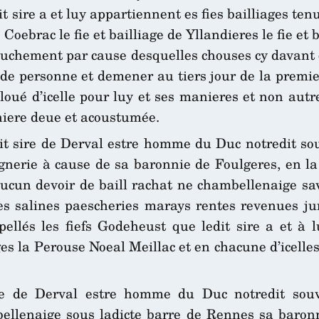
 sire a et luy appartiennent es fies bailliages ten
 Coebrac le fie et bailliage de Yllandieres le fie et 
ouchement par cause desquelles chouses cy davant 
 de personne et demener au tiers jour de la premi
oué d’icelle pour luy et ses manieres et non autr
niere deue et acoustumée.
it sire de Derval estre homme du Duc notredit so
gnerie à cause de sa baronnie de Foulgeres, en la
 aucun devoir de baill rachat ne chambellenaige s
es salines paescheries marays rentes revenues jur
ellés les fiefs Godeheust que ledit sire a et à 
la Perouse Noeal Meillac et en chacune d’icelles 
ire de Derval estre homme du Duc notredit souv
ellenaige sous ladicte barre de Rennes sa baronn