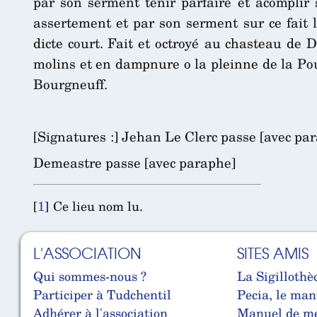
par son serment tenir parfaire et acomplir 
assertement et par son serment sur ce fait
dicte court. Fait et octroyé au chasteau de D
molins et en dampnure o la pleinne de la Po
Bourgneuff.
[Signatures :] Jehan Le Clerc passe [avec pa
Demeastre passe [avec paraphe]
[
1
]
Ce lieu nom lu.
L'ASSOCIATION
SITES AMIS
Qui sommes-nous ?
La Sigillothè
Participer à Tudchentil
Pecia, le man
Adhérer à l'association
Manuel de mé