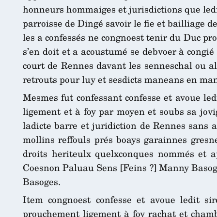
honneurs hommaiges et jurisdictions que ledit
parroisse de Dingé savoir le fie et bailliage de
les a confessés ne congnoest tenir du Duc pr
s’en doit et a acoustumé se debvoer à congié
court de Rennes davant les senneschal ou all
retrouts pour luy et sesdicts maneans en ma
Mesmes fut confessant confesse et avoue led
ligement et à foy par moyen et soubs sa jovi
ladicte barre et juridiction de Rennes sans
mollins reffouls prés boays garainnes gresn
droits heriteulx quelxconques nommés et ap
Coesnon Paluau Sens [Feins ?] Manny Basoges 
Basoges.
Item congnoest confesse et avoue ledit s
prouchement ligement à foy rachat et chamb