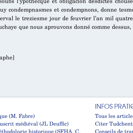
soubs l’ypothecque et obligacion desdictes chous
 luy condempnasmes et condempnons, donne tesmoi
erval le treziesme jour de feuvrier l’an mil quatr
uchaye que nous aprouvons donné comme dessus, et
raphe]
INFOS PRATI
que (M. Fabre)
Tous les article
uscrit médiéval (JL Deuffic)
Citer Tudchent
thodologie historique (SFHA, C.
Conseils de tra