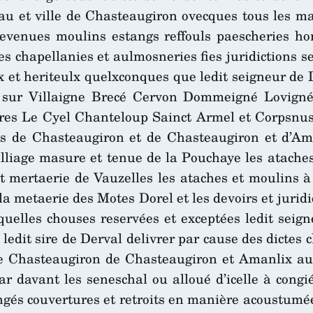
u et ville de Chasteaugiron ovecques tous les ma
 revenues moulins estangs reffouls paescheries 
es chapellanies et aulmosneries fies juridictions s
lx et heriteulx quelxconques que ledit seigneur de 
sur Villaigne Brecé Cervon Dommeigné Lovigné 
es Le Cyel Chanteloup Sainct Armel et Corpsnus e
es de Chasteaugiron et de Chasteaugiron et d’Ama
illiage masure et tenue de la Pouchaye les atache
t mertaerie de Vauzelles les ataches et moulins à
 la metaerie des Motes Dorel et les devoirs et jur
quelles chouses reservées et exceptées ledit seig
ledit sire de Derval delivrer par cause des dicte
s de Chasteaugiron de Chasteaugiron et Amanlix a
ar davant les seneschal ou alloué d’icelle à cong
gés couvertures et retroits en manière acoustumée