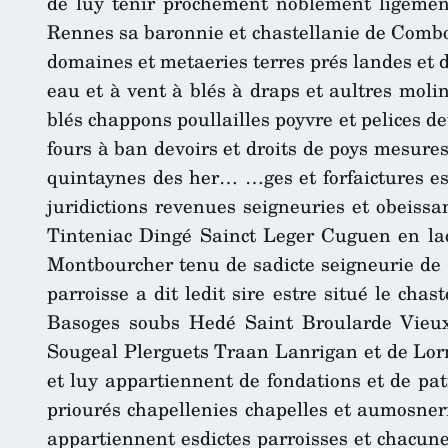
de luy tenir prochement noblement ligement 
Rennes sa baronnie et chastellanie de Combou
domaines et metaeries terres prés landes et d
eau et à vent à blés à draps et aultres moli
blés chappons poullailles poyvre et pelices d
fours à ban devoirs et droits de poys mesures
quintaynes des her… …ges et forfaictures e
juridictions revenues seigneuries et obeiss
Tinteniac Dingé Sainct Leger Cuguen en laque
Montbourcher tenu de sadicte seigneurie de 
parroisse a dit ledit sire estre situé le cha
Basoges soubs Hedé Saint Broularde Vieu
Sougeal Plerguets Traan Lanrigan et de Lorma
et luy appartiennent de fondations et de pat
priourés chapellenies chapelles et aumosneri
appartiennent esdictes parroisses et chacune