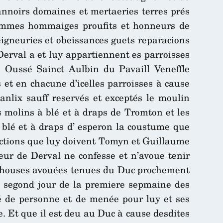
nnoirs domaines et mertaeries terres prés
hommes hommaiges proufits et honneurs de
eigneuries et obeissances guets reparacions
Derval a et luy appartiennent es parroisses
Oussé Sainct Aulbin du Pavaill Veneffle
t en chacune d’icelles parroisses à cause
nlix sauff reservés et exceptés le moulin
s molins à blé et à draps de Tromton et les
 blé et à draps d’ esperon la coustume que
idictions que luy doivent Tomyn et Guillaume
neur de Derval ne confesse et n’avoue tenir
s chouses avouées tenues du Duc prochement
u segond jour de la premiere sepmaine des
ié de personne et de menée pour luy et ses
. Et que il est deu au Duc à cause desdites