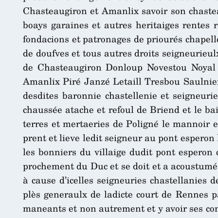
Chasteaugiron et Amanlix savoir son chastea
boays garaines et autres heritaiges rentes
fondacions et patronages de priourés chapell
de doufves et tous autres droits seigneurieu
de Chasteaugiron Donloup Novestou Noyal 
Amanlix Piré Janzé Letaill Tresbou Saulnier
desdites baronnie chastellenie et seigneuri
chaussée atache et refoul de Briend et le ba
terres et mertaeries de Poligné le mannoir e
prent et lieve ledit seigneur au pont esperon
les bonniers du villaige dudit pont esperon 
prochement du Duc et se doit et a acoustumé 
à cause d’icelles seigneuries chastellanie
plès generaulx de ladicte court de Rennes p
maneants et non autrement et y avoir ses con