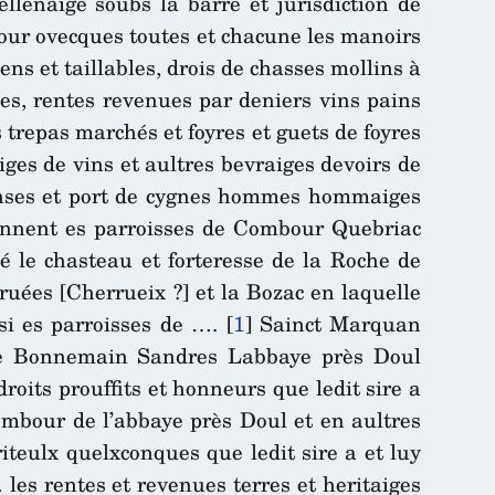
llenaige soubs la barre et jurisdiction de
our ovecques toutes et chacune les manoirs
ns et taillables, drois de chasses mollins à
ées, rentes revenues par deniers vins pains
 trepas marchés et foyres et guets de foyres
iges de vins et aultres bevraiges devoirs de
rinses et port de cygnes hommes hommaiges
tiennent es parroisses de Combour Quebriac
é le chasteau et forteresse de la Roche de
uées [Cherrueix ?] et la Bozac en laquelle
ssi es parroisses de ….
[
1
]
Sainct Marquan
ne Bonnemain Sandres Labbaye près Doul
oits prouffits et honneurs que ledit sire a
ombour de l’abbaye près Doul et en aultres
iteulx quelxconques que ledit sire a et luy
les rentes et revenues terres et heritaiges