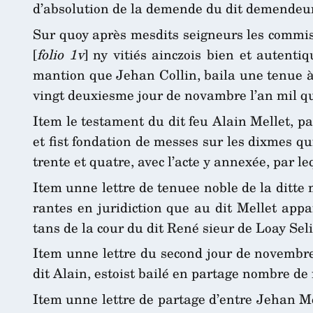
d’absolution de la demende du dit demendeur, e
Sur quoy après mesdits seigneurs les commissa
[
folio 1v
] ny vitiés ainczois bien et autenti
mantion que Jehan Collin, baila une tenue à A
vingt deuxiesme jour de novambre l’an mil qu
Item le testament du dit feu Alain Mellet, p
et fist fondation de messes sur les dixmes qui
trente et quatre, avec l’acte y annexée, par le
Item unne lettre de tenuee noble de la ditte 
rantes en juridiction que au dit Mellet appa
tans de la cour du dit René sieur de Loay Sel
Item unne lettre du second jour de novembre 
dit Alain, estoist bailé en partage nombre de
Item unne lettre de partage d’entre Jehan Mel