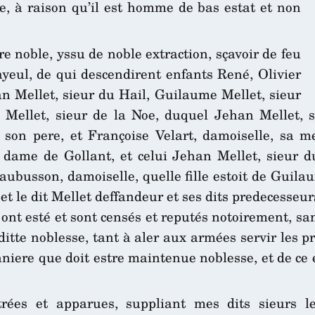
, à raison qu’il est homme de bas estat et non
tre noble, yssu de noble extraction, sçavoir de feu
sayeul, de qui descendirent enfants René, Olivier
n Mellet, sieur du Hail, Guilaume Mellet, sieur
n Mellet, sieur de la Noe, duquel Jehan Mellet, 
son pere, et Françoise Velart, damoiselle, sa me
 dame de Gollant, et celui Jehan Mellet, sieur du
aubusson, damoiselle, quelle fille estoit de Guil
, et le dit Mellet deffandeur et ses dits predecesse
ont esté et sont censés et reputés notoirement, san
itte noblesse, tant à aler aux armées servir les p
niere que doit estre maintenue noblesse, et de ce 
ées et apparues, suppliant mes dits sieurs les 