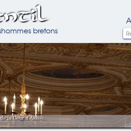
ntil
A
ilshommes bretons
de la Cour d'Assise.