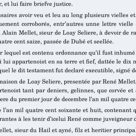
t lui faire briefve justice.
ires avoir veu et leu au long plusieurs vielles et 
quement corroborés, entr’autres unne lettre vielle
lain Mellet, sieur de Loay Seliere, à devoir de ra
atre cent saize, passée de Dubé et seellée.
ar lequel est contenu ordonnance qu’il fust inhumé 
 lui appartenoist en sa terre et fief, dattée le dix
quel le dit testament fut declaré executible, signé de
maison de Loay Seliere, presentée par René Mellet, 
rtenoist tant par deniers, gelinnes, que corvée e
iere du premier jour de decembre l’an mil quatre ce
l’an mil quatre cent soixante et huit, contenant q
 rantes à les tenir d’icelui René comme juveigneur d
let, sieur du Hail et ayné, filz et heritier princip