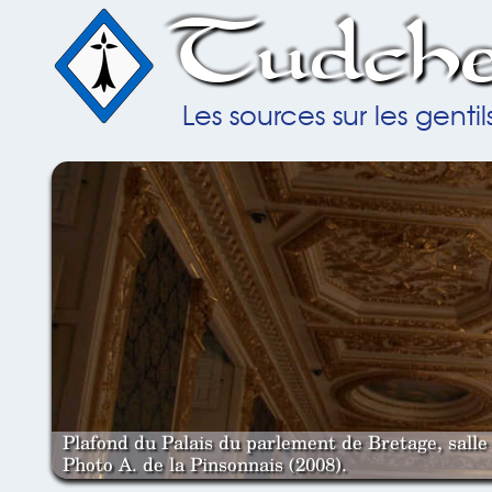
Tudche
Les sources sur les gent
Plafond du Palais du parlement de Bretage, salle 
Photo A. de la Pinsonnais (2008).