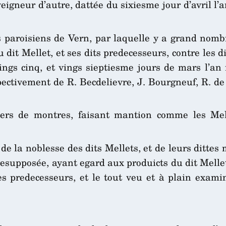
igneur d’autre, dattée du sixiesme jour d’avril l’a
es paroisiens de Vern, par laquelle y a grand nomb
 dit Mellet, et ses dits predecesseurs, contre les d
 vings cinq, et vings sieptiesme jours de mars l’an
pectivement de R. Becdelievre, J. Bourgneuf, R. de 
piers de montres, faisant mantion comme les Me
 de la noblesse des dits Mellets, et de leurs ditte
esupposée, ayant egard aux produicts du dit Mellet, 
es predecesseurs, et le tout veu et à plain examin