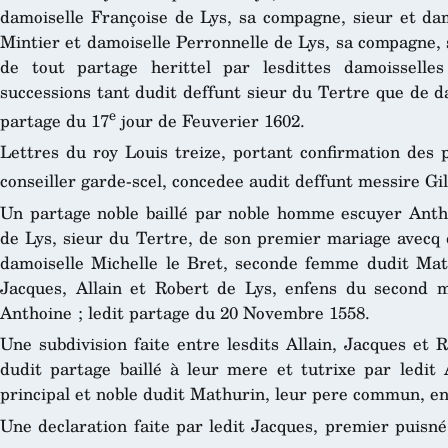
damoiselle Françoise de Lys, sa compagne, sieur et da
Mintier et damoiselle Perronnelle de Lys, sa compagne, 
de tout partage herittel par lesdittes damoissell
successions tant dudit deffunt sieur du Tertre que de d
e
partage du 17
jour de Feuverier 1602.
Lettres du roy Louis treize, portant confirmation des p
conseiller garde-scel, concedee audit deffunt messire Gil
Un partage noble baillé par noble homme escuyer Antho
de Lys, sieur du Tertre, de son premier mariage avecq 
damoiselle Michelle le Bret, seconde femme dudit Mat
Jacques, Allain et Robert de Lys, enfens du second m
Anthoine ; ledit partage du 20 Novembre 1558.
Une subdivision faite entre lesdits Allain, Jacques et 
dudit partage baillé à leur mere et tutrixe par ledit A
principal et noble dudit Mathurin, leur pere commun, e
Une declaration faite par ledit Jacques, premier puisné