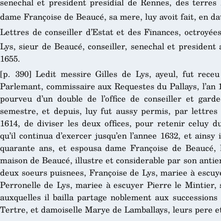
senechal et president presidial de Rennes, des terres
dame Françoise de Beaucé, sa mere, luy avoit fait, en da
Lettres de conseiller d’Estat et des Finances, octroyé
Lys, sieur de Beaucé, conseiller, senechal et president
1655.
[p. 390] Ledit messire Gilles de Lys, ayeul, fut rece
Parlemant, commissaire aux Requestes du Pallays, l’an 15
pourveu d’un double de l’office de conseiller et garde
semestre, et depuis, luy fut aussy permis, par lettres 
1614, de diviser les deux offices, pour retenir celuy 
qu’il continua d’exercer jusqu’en l’annee 1632, et ainsy 
quarante ans, et espousa dame Françoise de Beaucé, he
maison de Beaucé, illustre et considerable par son antien
deux soeurs puisnees, Françoise de Lys, mariee à escuy
Perronelle de Lys, mariee à escuyer Pierre le Mintier, 
auxquelles il bailla partage noblement aux successions
Tertre, et damoiselle Marye de Lamballays, leurs pere e