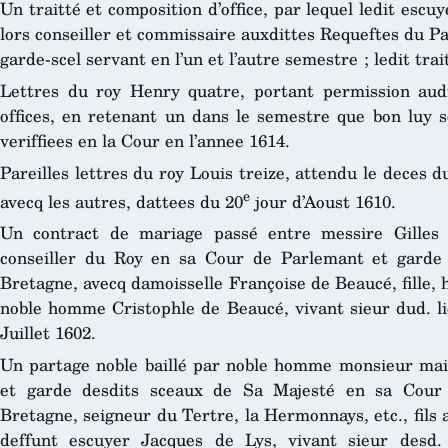
Un traitté et composition d’office, par lequel ledit escuy
lors conseiller et commissaire auxdittes Requeftes du Pall
garde-scel servant en l’un et l’autre semestre ; ledit tra
Lettres du roy Henry quatre, portant permission audi
offices, en retenant un dans le semestre que bon luy 
veriffiees en la Cour en l’annee 1614.
Pareilles lettres du roy Louis treize, attendu le deces d
e
avecq les autres, dattees du 20
jour d’Aoust 1610.
Un contract de mariage passé entre messire Gilles
conseiller du Roy en sa Cour de Parlemant et garde
Bretagne, avecq damoisselle Françoise de Beaucé, fille, h
noble homme Cristophle de Beaucé, vivant sieur dud. li
Juillet 1602.
Un partage noble baillé par noble homme monsieur maitr
et garde desdits sceaux de Sa Majesté en sa Cour 
Bretagne, seigneur du Tertre, la Hermonnays, etc., fils a
deffunt escuyer Jacques de Lys, vivant sieur desd.