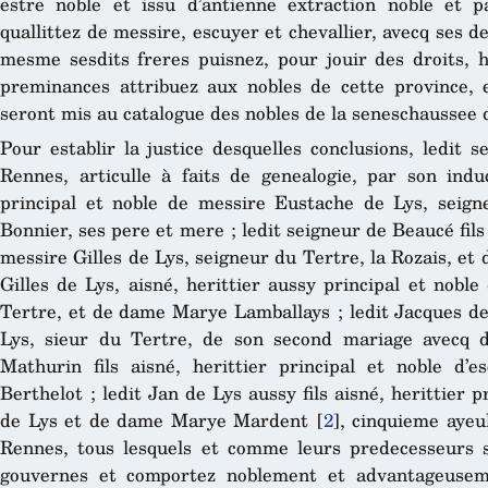
estre noble et issu d’antienne extraction noble et 
quallittez de messire, escuyer et chevallier, avecq ses 
mesme sesdits freres puisnez, pour jouir des droits, ho
preminances attribuez aux nobles de cette province,
seront mis au catalogue des nobles de la seneschaussee
Pour establir la justice desquelles conclusions, ledit 
Rennes, articulle à faits de genealogie, par son induct
principal et noble de messire Eustache de Lys, sei
Bonnier, ses pere et mere ; ledit seigneur de Beaucé fils 
messire Gilles de Lys, seigneur du Tertre, la Rozais, et
Gilles de Lys, aisné, herittier aussy principal et nobl
Tertre, et de dame Marye Lamballays ; ledit Jacques de
Lys, sieur du Tertre, de son second mariage avecq da
Mathurin fils aisné, herittier principal et noble d’
Berthelot ; ledit Jan de Lys aussy fils aisné, herittier p
de Lys et de dame Marye Mardent
[
2
]
, cinquieme ayeu
Rennes, tous lesquels et comme leurs predecesseurs
gouvernes et comportez noblement et advantageusem