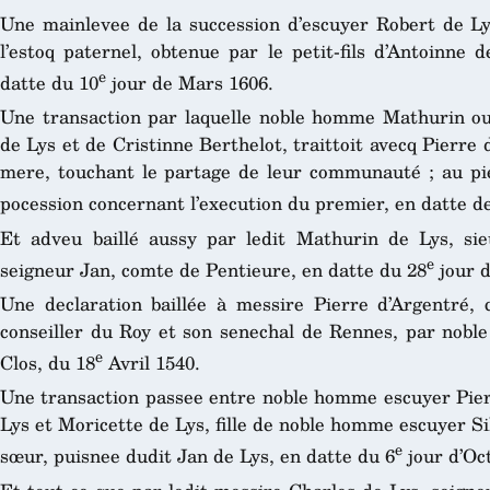
Une mainlevee de la succession d’escuyer Robert de Lys
l’estoq paternel, obtenue par le petit-fils d’Antoinne 
e
datte du 10
jour de Mars 1606.
Une transaction par laquelle noble homme Mathurin ou 
de Lys et de Cristinne Berthelot, traittoit avecq Pierre 
mere, touchant le partage de leur communauté ; au pie
pocession concernant l’execution du premier, en datte d
Et adveu baillé aussy par ledit Mathurin de Lys, sie
e
seigneur Jan, comte de Pentieure, en datte du 28
jour 
Une declaration baillée à messire Pierre d’Argentré, c
conseiller du Roy et son senechal de Rennes, par nob
e
Clos, du 18
Avril 1540.
Une transaction passee entre noble homme escuyer Pie
Lys et Moricette de Lys, fille de noble homme escuyer S
e
sœur, puisnee dudit Jan de Lys, en datte du 6
jour d’Oc