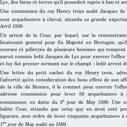
Lys, des biens et terres qu’il possedoit sujets à ban et a
Une commission du roy Henry troys audit Jacques de
cent arquebuziers à cheval, attandu sa grande experia
Avril 1589.
Un arrest de la Cour, par lequel, sur la remonstra
lieutenant general pour Sa Majesté en Bretagne, qu’i
courses et pilleryes de plusieurs hommes qui tenoyent
auroit commis ledit Jacques de Lys pour exercer l’offic
et luy fist prester sermant sur le champt ; ledit arrest d
Une lettre du petit cachet du roy Henry trois, adres
l’advertit qu’en consideration des bons effets de son aff
de la ville de Rennes, il le commet pour exercer l’off
adresse commission pour lever 50 arquebuziers à c
e
commission, en datte du 3
jour de May 1589. Une com
ladite Cour, attandu que celuy quy en avoit esté po
ligueurs, avec ordre de lever cinquante arquebuziers à 
er
1
jour de May audit an 1589.