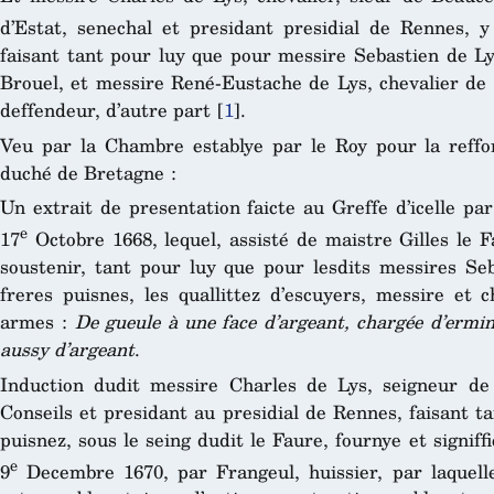
d’Estat, senechal et presidant presidial de Rennes, 
faisant tant pour luy que pour messire Sebastien de Ly
Brouel, et messire René-Eustache de Lys, chevalier de 
deffendeur, d’autre part
[
1
]
.
Veu par la Chambre establye par le Roy pour la reffo
duché de Bretagne :
Un extrait de presentation faicte au Greffe d’icelle pa
e
17
Octobre 1668, lequel, assisté de maistre Gilles le F
soustenir, tant pour luy que pour lesdits messires Se
freres puisnes, les quallittez d’escuyers, messire et c
armes :
De gueule à une face d’argeant, chargée d’ermin
aussy d’argeant
.
Induction dudit messire Charles de Lys, seigneur de
Conseils et presidant au presidial de Rennes, faisant t
puisnez, sous le seing dudit le Faure, fournye et signif
e
9
Decembre 1670, par Frangeul, huissier, par laquell