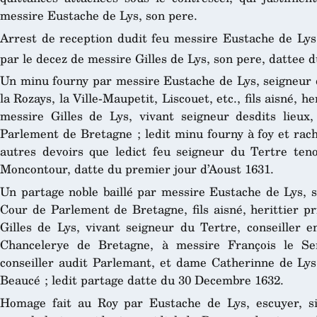
messire Eustache de Lys, son pere.
Arrest de reception dudit feu messire Eustache de Lys e
par le decez de messire Gilles de Lys, son pere, dattee d
Un minu fourny par messire Eustache de Lys, seigneur d
la Rozays, la Ville-Maupetit, Liscouet, etc., fils aisné, he
messire Gilles de Lys, vivant seigneur desdits lieux
Parlement de Bretagne ; ledit minu fourny à foy et racha
autres devoirs que ledict feu seigneur du Tertre tenoi
Moncontour, datte du premier jour d’Aoust 1631.
Un partage noble baillé par messire Eustache de Lys, s
Cour de Parlement de Bretagne, fils aisné, herittier pr
Gilles de Lys, vivant seigneur du Tertre, conseiller e
Chancelerye de Bretagne, à messire François le Se
conseiller audit Parlemant, et dame Catherinne de Lys
Beaucé ; ledit partage datte du 30 Decembre 1632.
Homage fait au Roy par Eustache de Lys, escuyer, si