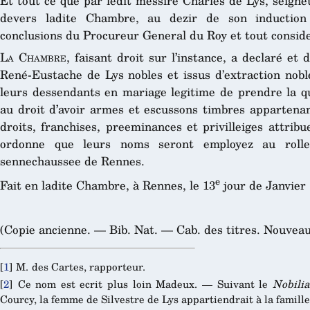
Et tout ce que par ledit messire Charles de Lys, seigne
devers ladite Chambre, au dezir de son induction 
conclusions du Procureur General du Roy et tout consid
La Chambre
, faisant droit sur l’instance, a declaré et
René-Eustache de Lys nobles et issus d’extraction nobl
leurs dessendants en mariage legitime de prendre la qu
au droit d’avoir armes et escussons timbres appartenant
droits, franchises, preeminances et privilleiges attrib
ordonne que leurs noms seront employez au rolle
sennechaussee de Rennes.
e
Fait en ladite Chambre, à Rennes, le 13
jour de Janvier 
(Copie ancienne. — Bib. Nat. — Cab. des titres. Nouveau 
[
1
]
M. des Cartes, rapporteur.
[
2
]
Ce nom est ecrit plus loin Madeux. — Suivant le
Nobilia
Courcy, la femme de Silvestre de Lys appartiendrait à la famill