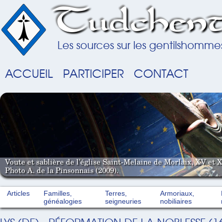
Tudchent
Les sources sur les gentilshomme
ACCUEIL
PARTICIPER
CONTACT
Voute et sablière de l'église Saint-Melaine de Morlaix, XV et X
Photo A. de la Pinsonnais (2009).
Articles
Familles,
Terres,
Armoriaux,
généalogies
seigneuries
nobiliaires