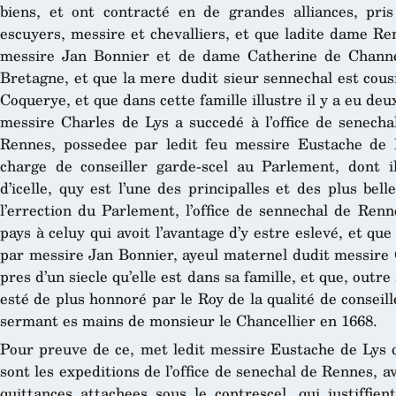
biens, et ont contracté en de grandes alliances, pris
escuyers, messire et chevalliers, et que ladite dame Ren
messire Jan Bonnier et de dame Catherine de Channé
Bretagne, et que la mere dudit sieur sennechal est cous
Coquerye, et que dans cette famille illustre il y a eu deu
messire Charles de Lys a succedé à l’office de senechal
Rennes, possedee par ledit feu messire Eustache de L
charge de conseiller garde-scel au Parlement, dont i
d’icelle, quy est l’une des principalles et des plus bell
l’errection du Parlement, l’office de sennechal de Ren
pays à celuy qui avoit l’avantage d’y estre eslevé, et qu
par messire Jan Bonnier, ayeul maternel dudit messire C
pres d’un siecle qu’elle est dans sa famille, et que, outre 
esté de plus honnoré par le Roy de la qualité de conseill
sermant es mains de monsieur le Chancellier en 1668.
Pour preuve de ce, met ledit messire Eustache de Lys q
sont les expeditions de l’office de senechal de Rennes, a
quittances attachees sous le contrescel, qui justiffien