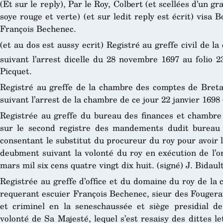
(Et sur le reply), Par le Roy, Colbert (et scellées d’un g
soye rouge et verte) (et sur ledit reply est écrit) visa 
François Bechenec.
(et au dos est aussy ecrit) Registré au greffe civil de la
suivant l’arrest dicelle du 28 novembre 1697 au folio 2
Picquet.
Registré au greffe de la chambre des comptes de Bretag
suivant l’arrest de la chambre de ce jour 22 janvier 1698
Registrée au greffe du bureau des finances et chambr
sur le second registre des mandements dudit bureau f
consentant le substitut du procureur du roy pour avoir l’
deubment suivant la volonté du roy en exécution de l’o
mars mil six cens quatre vingt dix huit. (signé) J. Bidault
Registrée au greffe d’office et du domaine du roy de la 
requerant escuier François Bechenec, sieur des Fougerais,
et criminel en la seneschaussée et siège presidial d
volonté de Sa Majesté, lequel s’est resaisy des dittes le