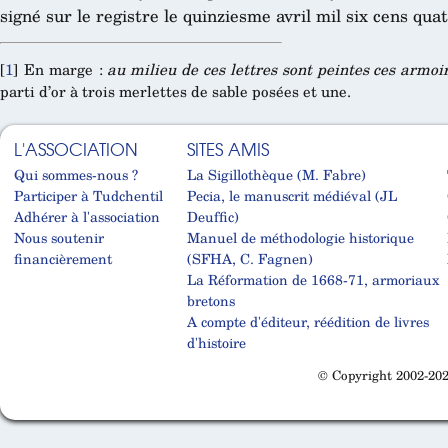
signé sur le registre le quinziesme avril mil six cens qua
[
1
]
En marge :
au milieu de ces lettres sont peintes ces armoir
parti d’or à trois merlettes de sable posées et une.
L'ASSOCIATION
SITES AMIS
Qui sommes-nous ?
La Sigillothèque (M. Fabre)
Participer à Tudchentil
Pecia, le manuscrit médiéval (JL
Adhérer à l'association
Deuffic)
Nous soutenir
Manuel de méthodologie historique
financièrement
(SFHA, C. Fagnen)
La Réformation de 1668-71, armoriaux
bretons
A compte d'éditeur, réédition de livres
d'histoire
© Copyright 2002-202
Cabinet d'orthodonthie à Nantes
Cabinet d'orthodonthie à Nantes