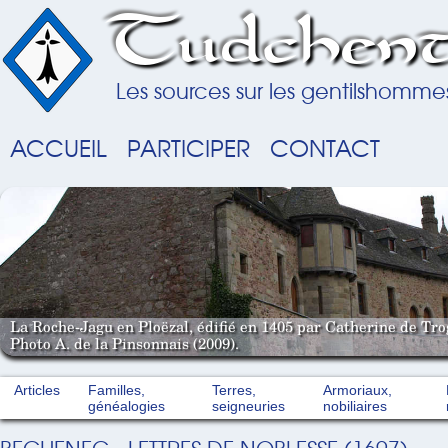
Tudchent
Les sources sur les gentilshomme
ACCUEIL
PARTICIPER
CONTACT
La Roche-Jagu en Ploëzal, édifié en 1405 par Catherine de Tro
Photo A. de la Pinsonnais (2009).
Articles
Familles,
Terres,
Armoriaux,
généalogies
seigneuries
nobiliaires