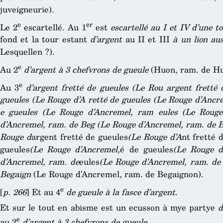
juveigneurie).
e
er
Le 2
escartellé. Au 1
est
escartellé au I et IV d’une t
fond et la tour estant
d’argent
au II et III
à un lion a
Lesquellen ?).
e
Au 2
d’argent à 3 chefvrons de gueule
(Huon, ram. de Hu
e
Au 3
d’argent fretté de gueules
(Le Rou
argent fretté 
gueules
(Le Rouge d’A
retté de gueules
(Le Rouge d’Ancr
e gueules
(Le Rouge d’Ancremel, ram
eules
(Le Rouge
d’Ancremel, ram. de Beg
(Le Rouge d’Ancremel, ram. de 
Rouge d
argent fretté de gueules
(Le Rouge d’A
nt fretté 
gueules
(Le Rouge d’Ancremel,
é de gueules
(Le Rouge d
d’Ancremel, ram. de
eules
(Le Rouge d’Ancremel, ram. de
Begaign
(Le Rouge d’Ancremel, ram. de Begaignon).
e
[
p. 266
] Et au 4
de gueule à la fasce d’argent
.
Et sur le tout en abisme est un ecusson à mye partye
d
e
au 2
d’argent à 3 chefvrons de gueule
.