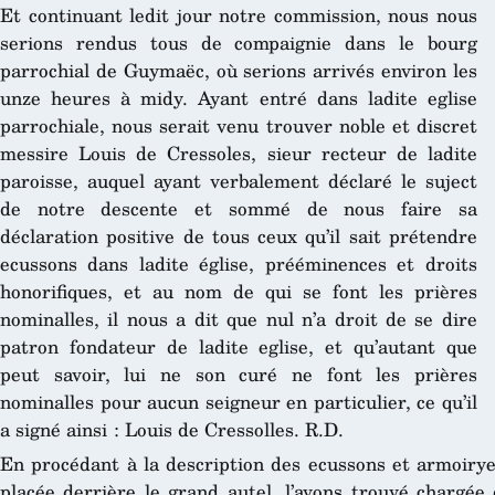
Et continuant ledit jour notre commission, nous nous
serions rendus tous de compaignie dans le bourg
parrochial de Guymaëc, où serions arrivés environ les
unze heures à midy. Ayant entré dans ladite eglise
parrochiale, nous serait venu trouver noble et discret
messire Louis de Cressoles, sieur recteur de ladite
paroisse, auquel ayant verbalement déclaré le suject
de notre descente et sommé de nous faire sa
déclaration positive de tous ceux qu’il sait prétendre
ecussons dans ladite église, prééminences et droits
honorifiques, et au nom de qui se font les prières
nominalles, il nous a dit que nul n’a droit de se dire
patron fondateur de ladite eglise, et qu’autant que
peut savoir, lui ne son curé ne font les prières
nominalles pour aucun seigneur en particulier, ce qu’il
a signé ainsi : Louis de Cressolles. R.D.
En procédant à la description des ecussons et armoiryes
placée derrière le grand autel, l’avons trouvé chargée 