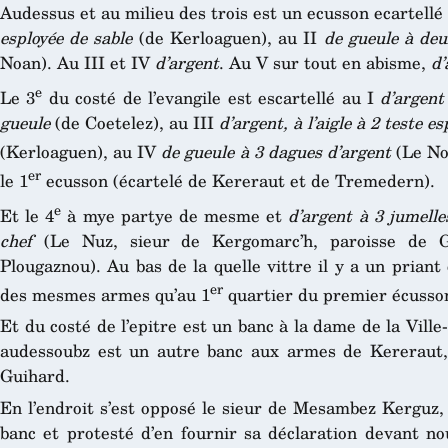
Audessus et au milieu des trois est un ecusson ecartellé
esployée de sable
(de Kerloaguen), au II
de gueule à deu
Noan). Au III et IV
d’argent
. Au V sur tout en abisme,
d’
e
Le 3
du costé de l’evangile est escartellé au I
d’argent
gueule
(de Coetelez), au III
d’argent, à l’aigle à 2 teste 
(Kerloaguen), au IV
de gueule à 3 dagues d’argent
(Le No
er
le 1
ecusson (écartelé de Kereraut et de Tremedern).
e
Et le 4
à mye partye de mesme et
d’argent à 3 jumelle
chef
(Le Nuz, sieur de Kergomarc’h, paroisse de G
Plougaznou). Au bas de la quelle vittre il y a un prian
er
des mesmes armes qu’au 1
quartier du premier écusson
Et du costé de l’epitre est un banc à la dame de la Vil
audessoubz est un autre banc aux armes de Kereraut, 
Guihard.
En l’endroit s’est opposé le sieur de Mesambez Kerguz, 
banc et protesté d’en fournir sa déclaration devant no