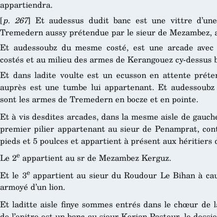
appartiendra.
[
p. 267
] Et audessus dudit banc est une vittre d’un
Tremedern aussy prétendue par le sieur de Mezambez, a
Et audessoubz du mesme costé, est une arcade avec
costés et au milieu des armes de Kerangouez cy-dessus 
Et dans ladite voulte est un ecusson en attente prét
auprès est une tumbe lui appartenant. Et audessoubz 
sont les armes de Tremedern en bocze et en pointe.
Et à vis desdites arcades, dans la mesme aisle de gauche,
premier pilier appartenant au sieur de Penamprat, cont
pieds et 5 poulces et appartient à présent aux héritiers 
e
Le 2
appartient au sr de Mezambez Kerguz.
e
Et le 3
appartient au sieur du Roudour Le Bihan à caus
armoyé d’un lion.
Et laditte aisle finye sommes entrés dans le chœur de la
de l’epitre est un banc au sieur Kerjan Pastour, le doss