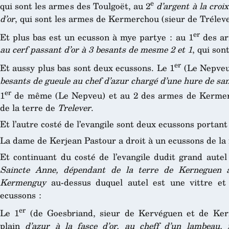
e
qui sont les armes des Toulgoët, au 2
d’argent à la croix
d’or
, qui sont les armes de Kermerchou (sieur de Trélev
er
Et plus bas est un ecusson à mye partye : au 1
des ar
au cerf passant d’or à 3 besants de mesme 2 et 1
, qui son
er
Et aussy plus bas sont deux ecussons. Le 1
(Le Nepveu,
besants de gueule au chef d’azur chargé d’une hure de san
er
1
de même (Le Nepveu) et au 2 des armes de Kermerc
de la terre de
Trelever
.
Et l’autre costé de l’evangile sont deux ecussons porta
La dame de Kerjean Pastour a droit à un ecussons de la
Et continuant du costé de l’evangile dudit grand autel
Saincte Anne, dépendant de la terre de Kerneguen 
Kermenguy
au-dessus duquel autel est une vittre et 
ecussons :
er
Le 1
(de Goesbriand, sieur de Kervéguen et de Ker
plain
d’azur à la fasce d’or, au cheff d’un lambeau,