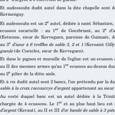
Et audessoubz dudit autel dans la dite chapelle sont 
Kermenguy.
e
Et audessoubz est un 2
autel, dédiée à saint Sébastien,
er
e
ecusson escartellé : au 1
de Goezbriant, au 2
d’
(Estienne, sieur de Kerveguen, paroisse de Guimaëc, de
e
au 3
d’azur à 6 treffles de sable 3, 2 et 1
(Kersaint Gilly
gueule
(de Coetelez, sieur de Kerveguen).
Et dans le pignon et muraille de l’eglize est un ecusson
er
au II des mesmes armes qu’au 1
ecusson au-dessus dudi
e
au 2
pilier de la ditte aisle.
Et à vis dudit autel sont 2 bancs, l’un prétendu par la
sable à la croix raccourcye d’argent
appartenant au sieu
Au costé duquel banc est un autel dédiée à la Trinit
er
chargée de 4 ecussons. Le 1
et au plus haut lieu est 
d’argent
(Keraut), au II et III
d’or bandé de sable à 3 piè