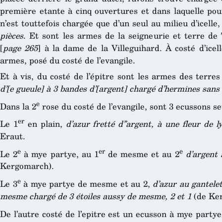
première etante à cinq ouvertures et dans laquelle pou
n’est touttefois chargée que d’un seul au milieu d’icelle
pièces
. Et sont les armes de la seigneurie et terre d
[
page 265
] à la dame de la Villeguihard. À costé d’ic
armes, posé du costé de l’evangile.
Et à vis, du costé de l’épitre sont les armes des terre
d’[e gueule] à 3 bandes d’[argent] chargé d’hermines san
e
Dans la 2
rose du costé de l’evangile, sont 3 ecussons s
er
Le 1
en plain,
d’azur fretté d’’argent, à une fleur de
Eraut.
e
er
e
Le 2
à mye partye, au 1
de mesme et au 2
d’argent 
Kergomarch).
e
Le 3
à mye partye de mesme et au 2,
d’azur au gantele
mesme chargé de 3 étoiles aussy de mesme, 2 et 1
(de Ker
De l’autre costé de l’epitre est un ecusson à mye partye