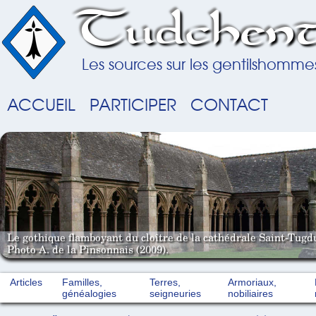
Tudchent
Les sources sur les gentilshomme
ACCUEIL
PARTICIPER
CONTACT
Le gothique flamboyant du cloître de la cathédrale Saint-Tugd
Photo A. de la Pinsonnais (2009).
Articles
Familles,
Terres,
Armoriaux,
généalogies
seigneuries
nobiliaires