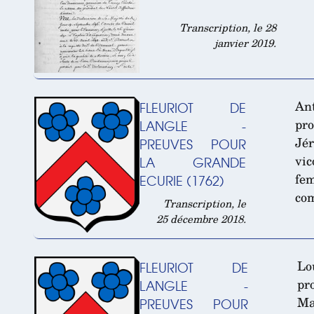
Transcription, le 28
janvier 2019.
Ant
FLEURIOT DE
pr
LANGLE -
Jé
PREUVES POUR
vi
LA GRANDE
fe
ECURIE (1762)
com
Transcription, le
25 décembre 2018.
Lo
FLEURIOT DE
pr
LANGLE -
Ma
PREUVES POUR