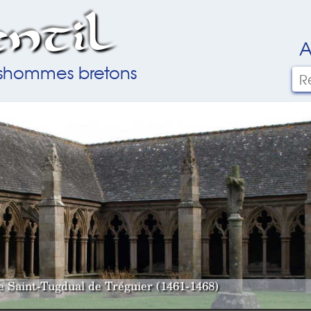
ntil
A
ilshommes bretons
le Saint-Tugdual de Tréguier (1461-1468)