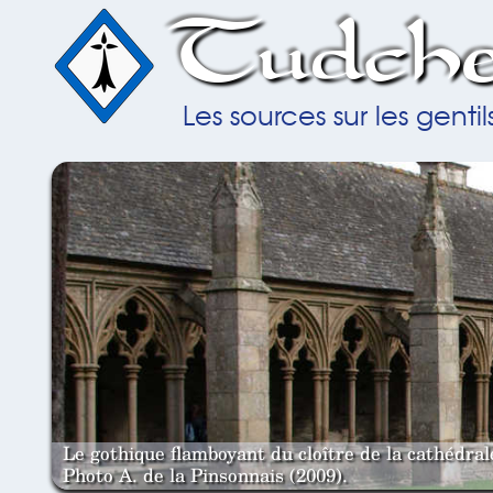
Tudche
Les sources sur les gent
Le gothique flamboyant du cloître de la cathédra
Photo A. de la Pinsonnais (2009).