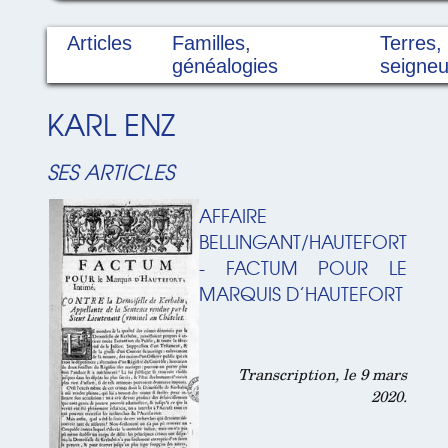
Articles
Familles,
Terres,
généalogies
seigneu
KARL ENZ
SES ARTICLES
AFFAIRE
BELLINGANT/HAUTEFORT
- FACTUM POUR LE
MARQUIS D’HAUTEFORT
Transcription, le 9 mars
2020.