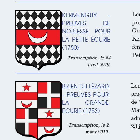
Lo
KERMENGUY -
pr
PREUVES DE
Gu
NOBLESSE POUR
Ke
LA PETITE ÉCURIE
fe
(1750)
Pet
Transcription, le 24
avril 2019.
Lou
BIZIEN DU LÉZARD
pro
- PREUVES POUR
de 
LA GRANDE
Ma
ECURIE (1753)
adm
Transcription, le 2
23 
mars 2019.