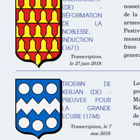
nosse
(DE) -
de la
RÉFORMATION
armes
DE LA
Pestiv
NOBLESSE,
messi
INDUCTION
frère
(1671)
gener
Transcription,
le 27 juin 2019.
Lo
TROERIN DE
pr
KERJAN (DE) -
Ma
PREUVES POUR
Ke
LA GRANDE
de
ECURIE (1744)
ro
Transcription, le 7
mai 2019.