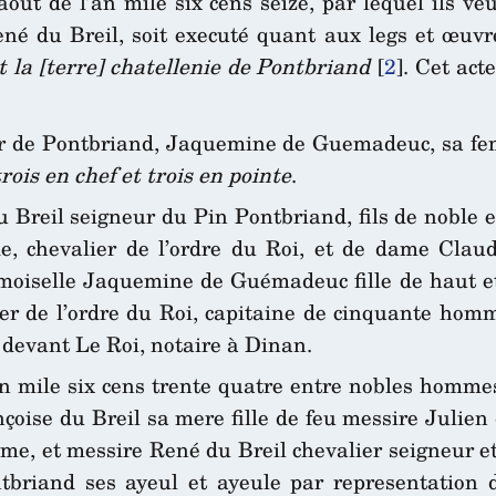
aout de l’an mile six cens seize, par lequel ils 
né du Breil, soit executé quant aux legs et œuvre
t la [terre] chatellenie de Pontbriand
[
2
]
. Cet act
eur de Pontbriand, Jaquemine de Guemadeuc, sa f
ois en chef et trois en pointe
.
reil seigneur du Pin Pontbriand, fils de noble e
de, chevalier de l’ordre du Roi, et de dame Cla
demoiselle Jaquemine de Guémadeuc fille de haut
er de l’ordre du Roi, capitaine de cinquante hom
devant Le Roi, notaire à Dinan.
’an mile six cens trente quatre entre nobles homm
nçoise du Breil sa mere fille de feu messire Julie
me, et messire René du Breil chevalier seigneur et
tbriand ses ayeul et ayeule par representation 