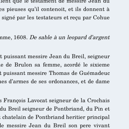
veulent que le testament de messire Jean du
s pieuses qu’il contenoit, et ils donnent à
e signé par les testateurs et reçu par Cohue
emme, 1608.
De sable à un leopard d’argent
t puissant messire Jean du Breil, seigneur
ude de Brulon sa femme, acordé le sixieme
 et puissant messire Thomas de Guémadeuc
mes d’armes de ses ordonances, et de dame
es François Lavocat seigneur de la Crochais
n du Breil seigneur de Pontbriand, du Pin et
 chatelain de Pontbriand heritier principal
de messire Jean du Breil son pere vivant