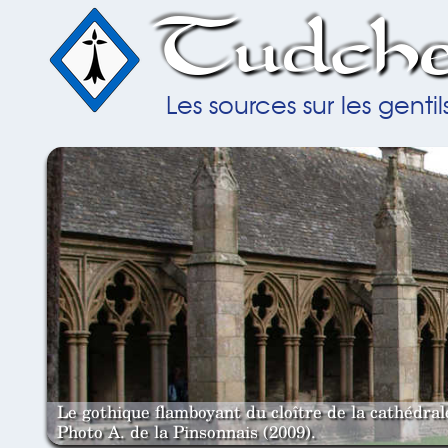
Tudche
Les sources sur les gent
Le gothique flamboyant du cloître de la cathédra
Photo A. de la Pinsonnais (2009).