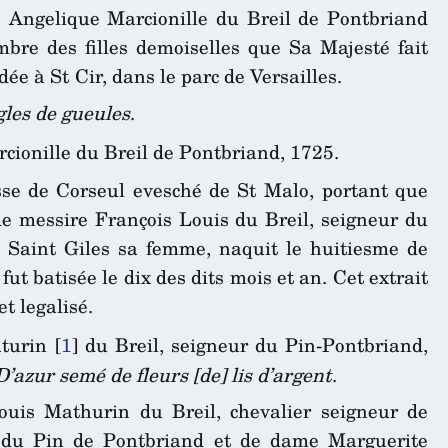
 Angelique Marcionille du Breil de Pontbriand
bre des filles demoiselles que Sa Majesté fait
ée à St Cir, dans le parc de Versailles.
gles de gueules
.
cionille du Breil de Pontbriand, 1725.
sse de Corseul evesché de St Malo, portant que
de messire François Louis du Breil, seigneur du
Saint Giles sa femme, naquit le huitiesme de
fut batisée le dix des dits mois et an. Cet extrait
et legalisé.
aturin
[
1
]
du Breil, seigneur du Pin-Pontbriand,
D’azur semé de fleurs [de] lis d’argent
.
uis Mathurin du Breil, chevalier seigneur de
l du Pin de Pontbriand et de dame Marguerite