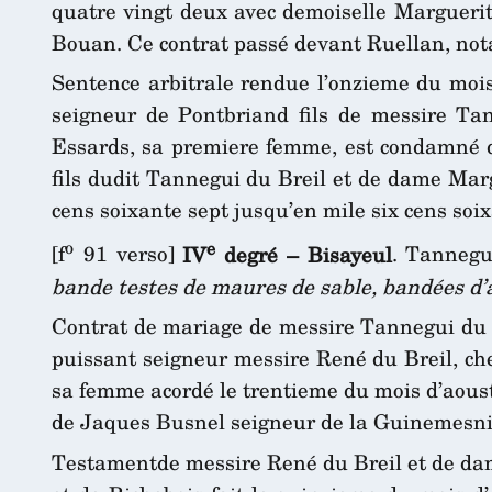
quatre vingt deux avec demoiselle Marguerit
Bouan. Ce contrat passé devant Ruellan, not
Sentence arbitrale rendue l’onzieme du mois 
seigneur de Pontbriand fils de messire Ta
Essards, sa premiere femme, est condamné d
fils dudit Tannegui du Breil et de dame Marg
cens soixante sept jusqu’en mile six cens soix
o
e
[f
91 verso]
IV
degré – Bisayeul
. Tannegu
bande testes de maures de sable, bandées d’a
Contrat de mariage de messire Tannegui du Br
puissant seigneur messire René du Breil, c
sa femme acordé le trentieme du mois d’aous
de Jaques Busnel seigneur de la Guinemesniè
Testamentde messire René du Breil et de da