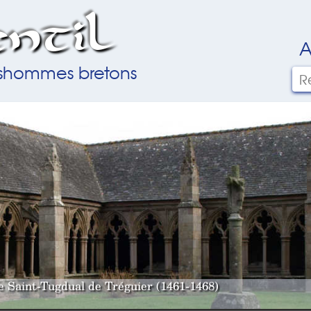
ntil
A
ilshommes bretons
le Saint-Tugdual de Tréguier (1461-1468)