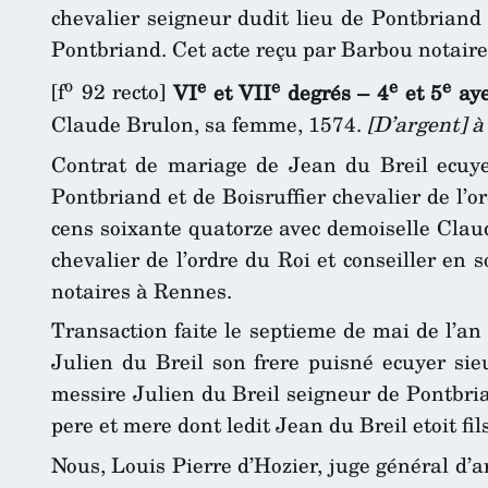
chevalier seigneur dudit lieu de Pontbriand 
Pontbriand. Cet acte reçu par Barbou notaire 
o
e
e
e
e
[f
92 recto]
VI
et VII
degrés – 4
et 5
aye
Claude Brulon, sa femme, 1574.
[D’argent] à
Contrat de mariage de Jean du Breil ecuyer 
Pontbriand et de Boisruffier chevalier de l’
cens soixante quatorze avec demoiselle Claud
chevalier de l’ordre du Roi et conseiller e
notaires à Rennes.
Transaction faite le septieme de mai de l’an
Julien du Breil son frere puisné ecuyer sie
messire Julien du Breil seigneur de Pontbria
pere et mere dont ledit Jean du Breil etoit fil
Nous, Louis Pierre d’Hozier, juge général d’