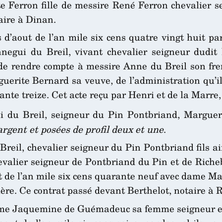
e Ferron fille de messire René Ferron chevalier 
aire à Dinan.
d’aout de l’an mile six cens quatre vingt huit pa
nnegui du Breil, vivant chevalier seigneur dudi
e rendre compte à messire Anne du Breil son fre
uerite Bernard sa veuve, de l’administration qu’il 
ante treize. Cet acte reçu par Henri et de la Marre
i du Breil, seigneur du Pin Pontbriand, Margue
rgent et posées de profil deux et une
.
eil, chevalier seigneur du Pin Pontbriand fils ainé
hevalier seigneur de Pontbriand du Pin et de Ri
t de l’an mile six cens quarante neuf avec dame M
re. Ce contrat passé devant Berthelot, notaire à 
me Jaquemine de Guémadeuc sa femme seigneur et 