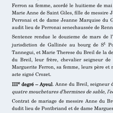
Ferron sa femme, acordé le huitieme de mai 
Marie Anne de Saint Giles, fille de messire 
Perronai et de dame Jeanne Marquise du Gue
audit lieu de Perronai senechaussée de Renn
Sentence rendue le douzieme de mars de l’
t
jurisdiction de Gallinée au bourg de S
Pos
Tannegui, et Marie Therese du Breil de la de
du Breil, leur frère, chevalier seigneur 
Marguerite Ferron, sa femme, leurs père et mè
acte signé Crozet.
e
III
degré – Ayeul
. Anne du Breil, seigneur
quatre mouchetures d’hermines de sable, l’ec
Contrat de mariage de messire Anne du Brei
dudit lieu de Pontbriand et de dame Margueri