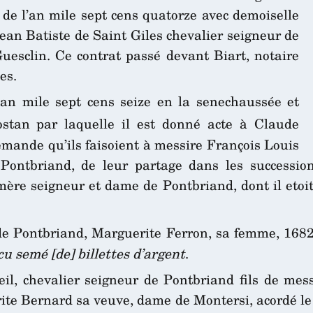
de l’an mile sept cens quatorze avec demoiselle
Jean Batiste de Saint Giles chevalier seigneur de
sclin. Ce contrat passé devant Biart, notaire
es.
an mile sept cens seize en la senechaussée et
tan par laquelle il est donné acte à Claude
mande qu’ils faisoient à messire François Louis
de Pontbriand, de leur partage dans les success
re seigneur et dame de Pontbriand, dont il etoit f
 de Pontbriand, Marguerite Ferron, sa femme, 168
u semé [de] billettes d’argent
.
l, chevalier seigneur de Pontbriand fils de mess
te Bernard sa veuve, dame de Montersi, acordé le 