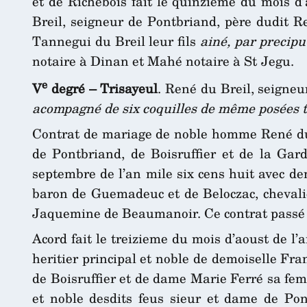
et de Richebois fait le quinzieme du mois d’
Breil, seigneur de Pontbriand, père dudit Re
Tannegui du Breil leur fils
ainé, par precipu
notaire à Dinan et Mahé notaire à St Jegu.
e
V
degré – Trisayeul
. René du Breil, seign
acompagné de six coquilles de même posées tr
Contrat de mariage de noble homme René du B
de Pontbriand, de Boisruffier et de la Gar
septembre de l’an mile six cens huit avec 
baron de Guemadeuc et de Beloczac, chevali
Jaquemine de Beaumanoir. Ce contrat passé 
Acord fait le treizieme du mois d’aoust de l
heritier principal et noble de demoiselle Fra
de Boisruffier et de dame Marie Ferré sa fem
et noble desdits feus sieur et dame de Pon