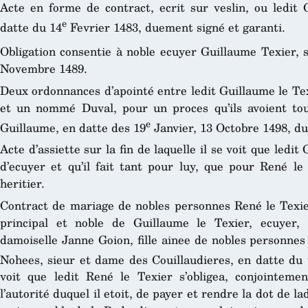
Acte en forme de contract, ecrit sur veslin, ou ledit G
e
datte du 14
Fevrier 1483, duement signé et garanti.
Obligation consentie à noble ecuyer Guillaume Texier, s
Novembre 1489.
Deux ordonnances d’apointé entre ledit Guillaume le Tex
et un nommé Duval, pour un proces qu’ils avoient tou
e
Guillaume, en datte des 19
Janvier, 13 Octobre 1498, du
Acte d’assiette sur la fin de laquelle il se voit que ledi
d’ecuyer et qu’il fait tant pour luy, que pour René le 
heritier.
Contract de mariage de nobles personnes René le Texier, 
principal et noble de Guillaume le Texier, ecuyer, 
damoiselle Janne Goion, fille ainee de nobles personnes
Nohees, sieur et dame des Couillaudieres, en datte du 
voit que ledit René le Texier s’obligea, conjointeme
l’autorité duquel il etoit, de payer et rendre la dot de la