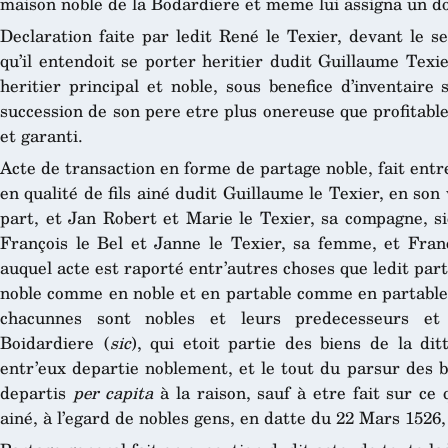
maison noble de la Bodardiere et meme lui assigna un d
Declaration faite par ledit René le Texier, devant le s
qu’il entendoit se porter heritier dudit Guillaume Texi
heritier principal et noble, sous benefice d’inventaire 
succession de son pere etre plus onereuse que profitable
et garanti.
Acte de transaction en forme de partage noble, fait entre
en qualité de fils ainé dudit Guillaume le Texier, en son
part, et Jan Robert et Marie le Texier, sa compagne, s
François le Bel et Janne le Texier, sa femme, et Franç
auquel acte est raporté entr’autres choses que ledit part
noble comme en noble et en partable comme en partable,
chacunnes sont nobles et leurs predecesseurs e
Boidardiere (
sic
), qui etoit partie des biens de la dit
entr’eux departie noblement, et le tout du parsur des b
departis
per capita
à la raison, sauf à etre fait sur c
ainé, à l’egard de nobles gens, en datte du 22 Mars 1526