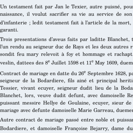
Un testament fait par Jan le Texier, autre puisné, pou
naissance, il voulut sacrifier sa vie au service de 
d’infanterie ; ledit testament fait à l’article de la mort,
garanti.
Trois presentations d’aveus faits par laditte Blanchet,
l’un rendu au seigneur duc de Rays et les deux autres 
sondit feu mary relevoit à foy et hommage et rachapt. 
e
e
veslin, dattees des 8
Juillet 1598 et 11
May 1609, dueme
e
Contract de mariage en datte du 26
Septembre 1628, pas
seigneur de la Bodardiere, fils ainé et principal herit
Tessier, vivant ecuyer, seigneur dudit lieu de la Boda
Blanchet, lors, veuve dudit defunt, avec damoiselle Re
puissant messire Hellye de Goulaine, ecuyer, sieur d
mariage avec defunte damoiselle Marie Garreau, duemen
Autre contract de mariage passé entre noble et puissan
Bodardiere, et damoiselle Françoise Bejarry, dame du 