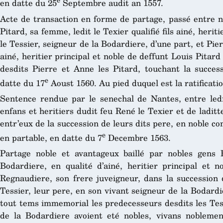
en datte du 25
Septembre audit an 1557.
Acte de transaction en forme de partage, passé entre n
Pitard, sa femme, ledit le Texier qualifié fils ainé, her
le Tessier, seigneur de la Bodardiere, d’une part, et Pierr
ainé, heritier principal et noble de deffunt Louis Pitar
desdits Pierre et Anne les Pitard, touchant la succes
e
datte du 17
Aoust 1560. Au pied duquel est la ratificatio
Sentence rendue par le senechal de Nantes, entre ledi
enfans et heritiers dudit feu René le Texier et de ladit
entr’eux de la succession de leurs dits pere, en noble 
e
en partable, en datte du 7
Decembre 1563.
Partage noble et avantageux baillé par nobles gens F
Bodardiere, en qualité d’ainé, heritier principal et n
Regnaudiere, son frere juveigneur, dans la successio
Tessier, leur pere, en son vivant seigneur de la Bodard
tout tems immemorial les predecesseurs desdits les Tess
de la Bodardiere avoient eté nobles, vivans noblemen