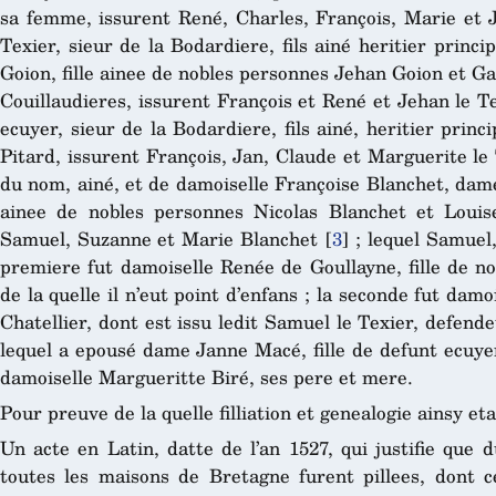
sa femme, issurent René, Charles, François, Marie et J
Texier, sieur de la Bodardiere, fils ainé heritier princi
Goion, fille ainee de nobles personnes Jehan Goion et G
Couillaudieres, issurent François et René et Jehan le Te
ecuyer, sieur de la Bodardiere, fils ainé, heritier princ
Pitard, issurent François, Jan, Claude et Marguerite le
du nom, ainé, et de damoiselle Françoise Blanchet, dame
ainee de nobles personnes Nicolas Blanchet et Loui
Samuel, Suzanne et Marie Blanchet
[
3
]
; lequel Samuel,
premiere fut damoiselle Renée de Goullayne, fille de no
de la quelle il n’eut point d’enfans ; la seconde fut dam
Chatellier, dont est issu ledit Samuel le Texier, defendeu
lequel a epousé dame Janne Macé, fille de defunt ecuye
damoiselle Margueritte Biré, ses pere et mere.
Pour preuve de la quelle filliation et genealogie ainsy et
Un acte en Latin, datte de l’an 1527, qui justifie que 
toutes les maisons de Bretagne furent pillees, dont c