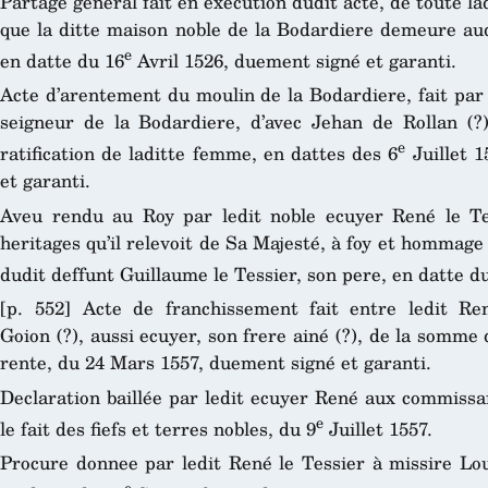
Partage general fait en execution dudit acte, de toute lad
que la ditte maison noble de la Bodardiere demeure aud
e
en datte du 16
Avril 1526, duement signé et garanti.
Acte d’arentement du moulin de la Bodardiere, fait par 
seigneur de la Bodardiere, d’avec Jehan de Rollan (?
e
ratification de laditte femme, en dattes des 6
Juillet 1
et garanti.
Aveu rendu au Roy par ledit noble ecuyer René le Tes
heritages qu’il relevoit de Sa Majesté, à foy et hommage 
dudit deffunt Guillaume le Tessier, son pere, en datte d
[p. 552] Acte de franchissement fait entre ledit Ren
Goion (?), aussi ecuyer, son frere ainé (?), de la somme 
rente, du 24 Mars 1557, duement signé et garanti.
Declaration baillée par ledit ecuyer René aux commissa
e
le fait des fiefs et terres nobles, du 9
Juillet 1557.
Procure donnee par ledit René le Tessier à missire Lou
e