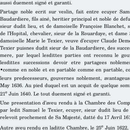
aussi duement signé et garanti.
Partage noble ecrit sur veslin, fait entre ecuyer Samu
Baudardiere, fils ainé, heritier principal et noble de def
sieur dudit lieu, et de damoiselle Françoise Blanchet, 
de l’Hopital, chevalier, sieur de la Rouardaye, et dame
damoiselle Marie le Texier, veuve d’ecuyer Claude Demer
Texier puisnes dudit sieur de la Baudardiere, des succe
mere, par lequel lesdittes parties ont reconnu le go
lesdittes successions devoir etre partagees noblem
•comme en noble et en partable comme en partable, co
leurs predecesseurs, gouvernes noblement, avantageus
May 1636. Au pied duquel est un acquit de quelque somm
e
21
Juin 1640. Le tout duement signé et garanti.
Une presentation d’aveu rendu à la Chambre des Compt
par ledit Samuel le Texier, ecuyer, sieur dudit lieu de
relevoit prochement de Sa Majesté, datté du 17 Avril 16
e
Autre aveu rendu en laditte Chambre, le 25
Juin 1622, 