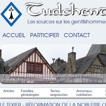
Tudchent
Les sources sur les gentilshomme
ACCUEIL
PARTICIPER
CONTACT
Tréguier vue depuis les rives du Jaudy, rue du Port.
Photo A. de la Pinsonnais (2009).
Articles
Familles,
Terres,
Armoriaux,
généalogies
seigneuries
nobiliaires
LE TEXIER - RÉFORMATION DE LA NOBLESSE (