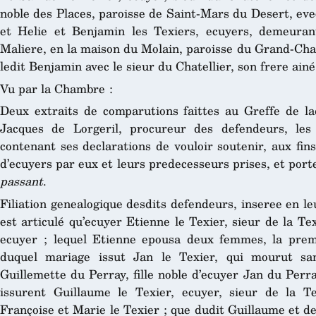
noble des Places, paroisse de Saint-Mars du Desert, eve
et Helie et Benjamin les Texiers, ecuyers, demeurant
Maliere, en la maison du Molain, paroisse du Grand-Cha
ledit Benjamin avec le sieur du Chatellier, son frere ain
Vu par la Chambre :
Deux extraits de comparutions faittes au Greffe de l
Jacques de Lorgeril, procureur des defendeurs, le
contenant ses declarations de vouloir soutenir, aux fins
d’ecuyers par eux et leurs predecesseurs prises, et por
passant
.
Filiation genealogique desdits defendeurs, inseree en leu
est articulé qu’ecuyer Etienne le Texier, sieur de la Texe
ecuyer ; lequel Etienne epousa deux femmes, la prem
duquel mariage issut Jan le Texier, qui mourut san
Guillemette du Perray, fille noble d’ecuyer Jan du Perr
issurent Guillaume le Texier, ecuyer, sieur de la Te
Françoise et Marie le Texier ; que dudit Guillaume et d