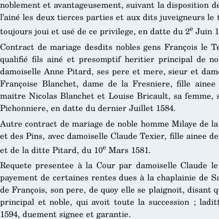
noblement et avantageusement, suivant la disposition de
l’ainé les deux tierces parties et aux dits juveigneurs le 
e
toujours joui et usé de ce privilege, en datte du 2
Juin 1
Contract de mariage desdits nobles gens François le Te
qualifié fils ainé et presomptif heritier principal de 
damoiselle Anne Pitard, ses pere et mere, sieur et dam
Françoise Blanchet, dame de la Fresniere, fille ainee
maitre Nicolas Blanchet et Louise Bricault, sa femme, 
Pichonniere, en datte du dernier Juillet 1584.
Autre contract de mariage de noble homme Milaye de l
et des Pins, avec damoiselle Claude Texier, fille ainee d
e
et de la ditte Pitard, du 10
Mars 1581.
Requete presentee à la Cour par damoiselle Claude le 
payement de certaines rentes dues à la chaplainie de Sa
de François, son pere, de quoy elle se plaignoit, disant qu’
principal et noble, qui avoit toute la succession ; lad
1594, duement signee et garantie.