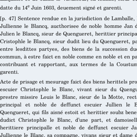
e
datte du 14
Juin 1603, deuement signé et garenti.
[p. 47] Sentence rendue en la jurisdiction de Lamballe, 
Jullienne le Blancq, aucthorisee de noble homme Jan d
Julien le Blancq, sieur de Quengueret, herittier principa
Cristophle le Blancq, sieur dudit lieu du Quengueret, pa
entre lesdittes partyes, des biens de la succession du
commun, à estre faict en noble comme en noble et en pa
contribuant et rapportant, aux termes de la Coustu
garenti.
Acte de prisage et mesurage faict des biens herittels pr
escuier Christophle le Blanc, vivant sieur du Quengu
prestre missire Louis le Blanc, sieur de la Motte, rect
principal et noble de deffunct escuier Jullien le 
Quengueret, qui fils aisné estoit et herittier soubz benef
dudict Christophle le Blanc, d’une part, et damoisell
herittiere principalle et noble de deffunct escuier 
Jullienne le Blanc, sa compagne, vivans sieur et dame d