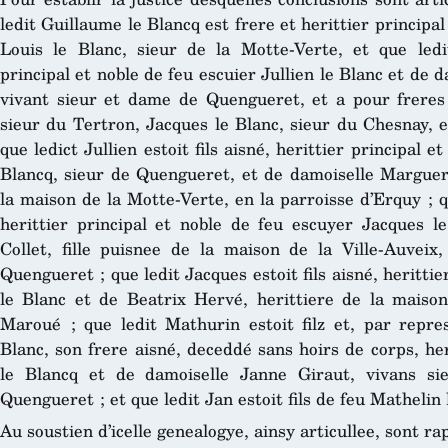
ledit Guillaume le Blancq est frere et herittier principal
Louis le Blanc, sieur de la Motte-Verte, et que ledit 
principal et noble de feu escuier Jullien le Blanc et de
vivant sieur et dame de Quengueret, et a pour freres p
sieur du Tertron, Jacques le Blanc, sieur du Chesnay, e
que ledict Jullien estoit fils aisné, herittier principal 
Blancq, sieur de Quengueret, et de damoiselle Margueri
la maison de la Motte-Verte, en la parroisse d’Erquy ; qu
herittier principal et noble de feu escuyer Jacques l
Collet, fille puisnee de la maison de la Ville-Auvei
Quengueret ; que ledit Jacques estoit fils aisné, heritti
le Blanc et de Beatrix Hervé, herittiere de la maiso
Maroué ; que ledit Mathurin estoit filz et, par repre
Blanc, son frere aisné, deceddé sans hoirs de corps, her
le Blancq et de damoiselle Janne Giraut, vivans s
Quengueret ; et que ledit Jan estoit fils de feu Mathelin 
Au soustien d’icelle genealogye, ainsy articullee, sont ra