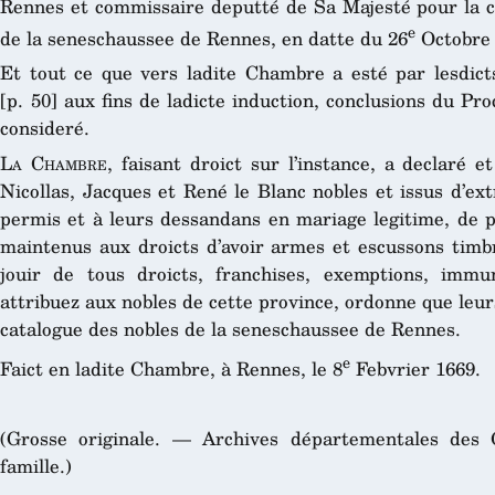
Rennes et commissaire deputté de Sa Majesté pour la c
e
de la seneschaussee de Rennes, en datte du 26
Octobre 
Et tout ce que vers ladite Chambre a esté par lesdicts
[p. 50] aux fins de ladicte induction, conclusions du 
consideré.
La Chambre
, faisant droict sur l’instance, a declaré e
Nicollas, Jacques et René le Blanc nobles et issus d’ex
permis et à leurs dessandans en mariage legitime, de pr
maintenus aux droicts d’avoir armes et escussons timbr
jouir de tous droicts, franchises, exemptions, immun
attribuez aux nobles de cette province, ordonne que leu
catalogue des nobles de la seneschaussee de Rennes.
e
Faict en ladite Chambre, à Rennes, le 8
Febvrier 1669.
(Grosse originale. — Archives départementales des 
famille.)