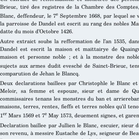
Brieuc, tiré des registres de la Chambre des Comptes,
e
Blanc, deffendeur, le 7
Septembre 1668, par lequel se v
la parroisse de Dandel est escrit au rang des nobles Ma
datte du mois d’Octobre 1426.
Autre extraict soubs la refformation de l’an 1535, dan
Dandel est escrit la maison et maittairye de Quaingu
maison et personne noble ; et à la monstre des nobles
sujects aux armes dudit evesché de Sainct-Brieuc, ten
comparution de Jehan le Blancq.
Deux declarations baillees par Christophle le Blanc et
Meloir, sa femme et espouze, sieur et dame de Que
commissaires tenans les monstres du ban et arriereban 
maisons, terres, rentes, fieffs et terres nobles qu’il ten
er
e
1
Mars 1569 et 7
May 1573, deuement signes, et garen
Declaration baillee par Jullien le Blanc, escuier, sieur 
son revenu, à messire Eustache de Lys, seigneur de Beau