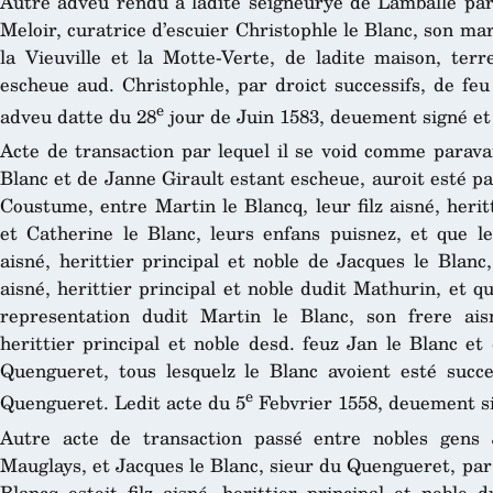
Autre adveu rendu à ladite seigneurye de Lamballe par
Meloir, curatrice d’escuier Christophle le Blanc, son m
la Vieuville et la Motte-Verte, de ladite maison, te
escheue aud. Christophle, par droict successifs, de feu
e
adveu datte du 28
jour de Juin 1583, deuement signé et
Acte de transaction par lequel il se void comme paravan
Blanc et de Janne Girault estant escheue, auroit esté p
Coustume, entre Martin le Blancq, leur filz aisné, herit
et Catherine le Blanc, leurs enfans puisnez, et que led
aisné, herittier principal et noble de Jacques le Blanc,
aisné, herittier principal et noble dudit Mathurin, et qu
representation dudit Martin le Blanc, son frere ai
herittier principal et noble desd. feuz Jan le Blanc et
Quengueret, tous lesquelz le Blanc avoient esté succ
e
Quengueret. Ledit acte du 5
Febvrier 1558, deuement si
Autre acte de transaction passé entre nobles gens 
Mauglays, et Jacques le Blanc, sieur du Quengueret, par l
Blancq estoit filz aisné, herittier principal et noble