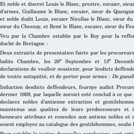
Et noble et discret Louis le Blanc, prestre, escuier, sie
d’armes, Guillaume le Blanc, escuier, sieur de Quenguer
et noble dudit Louis, escuier Nicollas le Blanc, sieur du
sieur du Chesnay, et René le Blanc, escuier, sieur du Fo
Veu par la Chambre establie par le Roy pour la reffo
duché de Bretagne :
Deux extraicts de presentation faicte par les procureur
e
e
ladite Chambre, les 28
Septembre et 13
Decembre
declarations de voulloir soustenir, pour lesdictz deffende
de toutte antiquitté, et de porter pour armes :
De gueull
Induction desdicts deffendeurs, fournye audict Procur
dernier 1669, par laquelle auroict esté conclud à ce que 
declarez nobles d’antienne extraction et gentilsho
maintenus aux qualitez de leurs predecesseurs et à 
honneurs attribuez et concedez aux antiens nobles et e
soient employez au catalogue des gentilshommes, soubz 
Pour establir la justice desquelles conclusions sont art