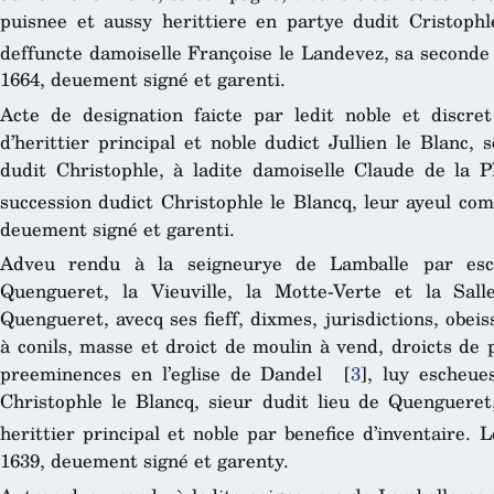
puisnee et aussy herittiere en partye dudit Cristoph
deffuncte damoiselle Françoise le Landevez, sa seconde
1664, deuement signé et garenti.
Acte de designation faicte par ledit noble et discret
d’herittier principal et noble dudict Jullien le Blanc, s
dudit Christophle, à ladite damoiselle Claude de la 
succession dudict Christophle le Blancq, leur ayeul co
deuement signé et garenti.
Adveu rendu à la seigneurye de Lamballe par escu
Quengueret, la Vieuville, la Motte-Verte et la Sal
Quengueret, avecq ses fieff, dixmes, jurisdictions, obei
à conils, masse et droict de moulin à vend, droicts de 
preeminences en l’eglise de Dandel
[
3
]
, luy escheue
Christophle le Blancq, sieur dudit lieu de Quengueret,
herittier principal et noble par benefice d’inventaire.
1639, deuement signé et garenty.