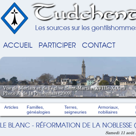
Tudchent
Les sources sur les gentilshomme
ACCUEIL
PARTICIPER
CONTACT
Vue de Morlaix et de l'église Saint-Martin (XVIIIe-XIXe.)
Photo A. de la Pinsonnais (2009).
Articles
Familles,
Terres,
Armoriaux,
généalogies
seigneuries
nobiliaires
LE BLANC - RÉFORMATION DE LA NOBLESSE (
Samedi 11 août 2