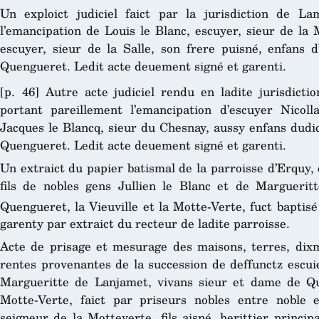
Un exploict judiciel faict par la jurisdiction de La
l’emancipation de Louis le Blanc, escuyer, sieur de la 
escuyer, sieur de la Salle, son frere puisné, enfans d
Quengueret. Ledit acte deuement signé et garenti.
[p. 46] Autre acte judiciel rendu en ladite jurisdictio
portant pareillement l’emancipation d’escuyer Nicoll
Jacques le Blancq, sieur du Chesnay, aussy enfans dudict
Quengueret. Ledit acte deuement signé et garenti.
Un extraict du papier batismal de la parroisse d’Erquy,
fils de nobles gens Jullien le Blanc et de Margueri
Quengueret, la Vieuville et la Motte-Verte, fuct baptisé
garenty par extraict du recteur de ladite parroisse.
Acte de prisage et mesurage des maisons, terres, dixmes
rentes provenantes de la succession de deffunctz escuie
Margueritte de Lanjamet, vivans sieur et dame de Que
Motte-Verte, faict par priseurs nobles entre noble e
seigneur de la Motteverte, fils aisné, herittier princip