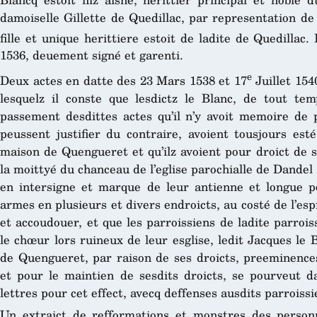
damoiselle Gillette de Quedillac, par representation de
fille et unique herittiere estoit de ladite de Quedillac
1536, deuement signé et garenti.
e
Deux actes en datte des 23 Mars 1538 et 17
Juillet 154
lesquelz il conste que lesdictz le Blanc, de tout te
passement desdittes actes qu’il n’y avoit memoire de p
peussent justifier du contraire, avoient tousjours esté
maison de Quengueret et qu’ilz avoient pour droict de s
la moittyé du chanceau de l’eglise parochialle de Dandel
en intersigne et marque de leur antienne et longue p
armes en plusieurs et divers endroicts, au costé de l’es
et accoudouer, et que les parroissiens de ladite parro
le chœur lors ruineux de leur esglise, ledit Jacques le 
de Quengueret, par raison de ses droicts, preeminences
et pour le maintien de sesdits droicts, se pourveut d
lettres pour cet effect, avecq deffenses ausdits parroissi
Un extraict de refformations et monstres des personn