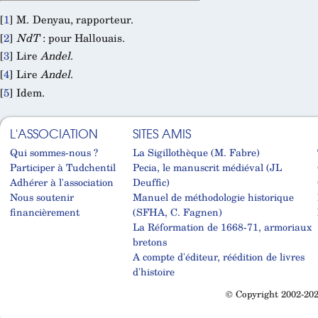
[
1
]
M. Denyau, rapporteur.
[
2
]
NdT
: pour Hallouais.
[
3
]
Lire
Andel
.
[
4
]
Lire
Andel
.
[
5
]
Idem.
L'ASSOCIATION
SITES AMIS
Qui sommes-nous ?
La Sigillothèque (M. Fabre)
Participer à Tudchentil
Pecia, le manuscrit médiéval (JL
Adhérer à l'association
Deuffic)
Nous soutenir
Manuel de méthodologie historique
financièrement
(SFHA, C. Fagnen)
La Réformation de 1668-71, armoriaux
bretons
A compte d'éditeur, réédition de livres
d'histoire
© Copyright 2002-202