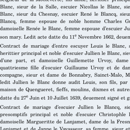
Blanc, sieur de la Salle, escuier Nicollas le Blanc, s
Blanc, sieur du Chesnay, escuier René le Blancq, sieu
Blancq, femme espouse de noble homme Charles Guil
damoiselle Renée le Blanc, femme espouse d’escuier Jul
e
son mary. Ledit acte datte du 11
Novembre 1662, deueme
Contract de mariage d’entre escuyer Louis le Blanc, si
herittier principal et noble d’escuier Jullien le Blanc, s
d’une part, et damoiselle Guillemette Urvoy, dame 
quattriesme fille d’escuier Guillaume Urvoy et de da
compagne, sieur et dame de Bonnabry, Sainct-Malo, Mont
ledit Jullien le Blanc donne audit Louis, son fils, par
maison de Quengueret, fieffs, moulins, dixmes et autres
e
datte du 27
Juin et 10 Juillet 1639, deuement signé et g
Contract de mariage d’escuier Jullien le Blancq, sie
presomptifs principal et noble d’escuier Christophle
damoiselle Margueritte de Lanjamet, dame de la Fresna
Lanjamet et de Janne le Vavasseur, sa femme, sieur e