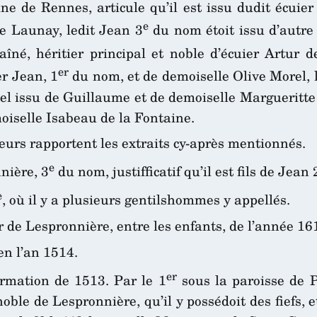
oine de Rennes, articule qu’il est issu dudit écuie
e
e Launay, ledit Jean 3
du nom étoit issu d’autre
aîné, héritier principal et noble d’écuier Artur
er
er Jean, 1
du nom, et de demoiselle Olive Morel, 
el issu de Guillaume et de demoiselle Margueritte
oiselle Isabeau de la Fontaine.
eurs rapportent les extraits cy-après mentionnés.
e
nière, 3
du nom, justifficatif qu’il est fils de Jean 
e
, où il y a plusieurs gentilshommes y appellés.
r de Lespronnière, entre les enfants, de l’année 16
en l’an 1514.
er
ormation de 1513. Par le 1
sous la paroisse de 
e de Lespronnière, qu’il y possédoit des fiefs, et