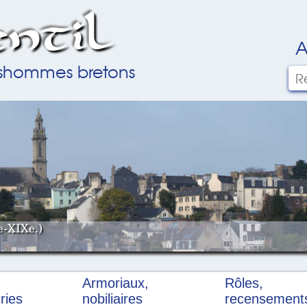
ntil
A
ilshommes bretons
e-XIXe.)
Armoriaux,
Rôles,
ries
nobiliaires
recensement