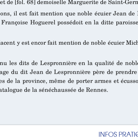
 de [fol. 68] demoiselle Marguerite de Saint-Ger
oons, il est fait mention que noble écuier Jean d
 Françoise Hoguerel possédoit en la ditte parois
Macent y est encor fait mention de noble écuier Mic
enu les dits de Lespronnière en la qualité de noble
ge du dit Jean de Lespronnière père de prendre l
les de la province, même de porter armes et écuss
catalogue de la sénéchaussée de Rennes.
INFOS PRATI