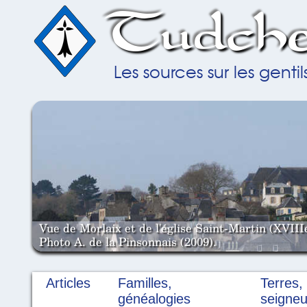
Tudche
Les sources sur les gent
Vue de Morlaix et de l'église Saint-Martin (XVIII
Photo A. de la Pinsonnais (2009).
Articles
Familles,
Terres,
généalogies
seigneu