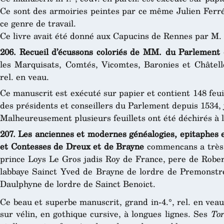
Ce sont des armoiries peintes par ce même Julien Ferré,
ce genre de travail.
Ce livre avait été donné aux Capucins de Rennes par M.
206. Recueil d’écussons coloriés de MM. du Parlement
les Marquisats, Comtés, Vicomtes, Baronies et Châtellen
rel. en veau.
Ce manuscrit est exécuté sur papier et contient 148 feuil
des présidents et conseillers du Parlement depuis 1534, 
Malheureusement plusieurs feuillets ont été déchirés à la
207. Les anciennes et modernes généalogies, epitaphes e
et Contesses de Dreux et de Brayne
commencans a très h
prince Loys Le Gros jadis Roy de France, pere de Robe
labbaye Sainct Yved de Brayne de lordre de Premonstr
Daulphyne de lordre de Sainct Benoict.
Ce beau et superbe manuscrit, grand in-4.°, rel. en veau
sur vélin, en gothique cursive, à longues lignes. Ses
Tor