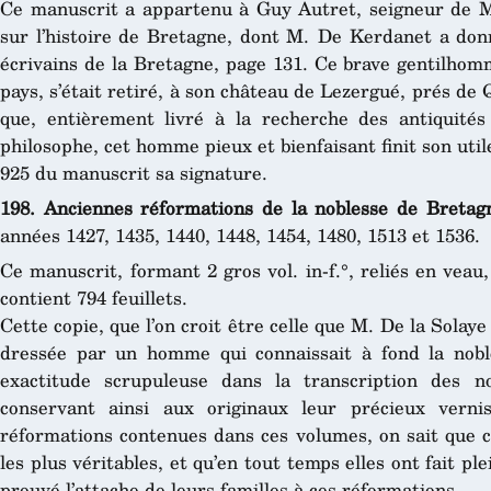
Ce manuscrit a appartenu à Guy Autret, seigneur de Mi
sur l’histoire de Bretagne, dont M. De Kerdanet a donné
écrivains de la Bretagne, page 131. Ce brave gentilhom
pays, s’était retiré, à son château de Lezergué, prés de
que, entièrement livré à la recherche des antiquités e
philosophe, cet homme pieux et bienfaisant finit son util
925 du manuscrit sa signature.
198. Anciennes réformations de la noblesse de Bretag
années 1427, 1435, 1440, 1448, 1454, 1480, 1513 et 1536.
Ce manuscrit, formant 2 gros vol. in-f.°, reliés en veau,
contient 794 feuillets.
Cette copie, que l’on croit être celle que M. De la Solay
dressée par un homme qui connaissait à fond la nobl
exactitude scrupuleuse dans la transcription des n
conservant ainsi aux originaux leur précieux verni
réformations contenues dans ces volumes, on sait que ce
les plus véritables, et qu’en tout temps elles ont fait pl
prouvé l’attache de leurs familles à ces réformations.