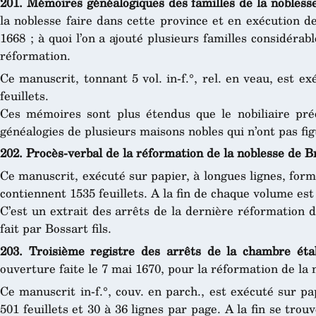
201. Mémoires généalogiques des familles de la nobless
la noblesse faire dans cette province et en exécution d
1668 ; à quoi l’on a ajouté plusieurs familles considérabl
réformation.
Ce manuscrit, tonnant 5 vol. in-f.°, rel. en veau, est ex
feuillets.
Ces mémoires sont plus étendus que le nobiliaire préc
généalogies de plusieurs maisons nobles qui n’ont pas fi
202. Procès-verbal de la réformation de la noblesse de B
Ce manuscrit, exécuté sur papier, à longues lignes, forme 
contiennent 1535 feuillets. A la fin de chaque volume es
C’est un extrait des arrêts de la dernière réformation 
fait par Bossart fils.
203. Troisième registre des arrêts de la chambre éta
ouverture faite le 7 mai 1670, pour la réformation de la
Ce manuscrit in-f.°, couv. en parch., est exécuté sur pap
501 feuillets et 30 à 36 lignes par page. A la fin se tro