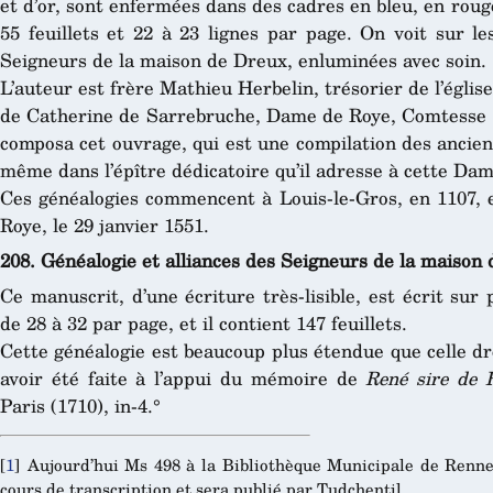
et d’or, sont enfermées dans des cadres en bleu, en rouge
55 feuillets et 22 à 23 lignes par page. On voit sur l
Seigneurs de la maison de Dreux, enluminées avec soin.
L’auteur est frère Mathieu Herbelin, trésorier de l’églis
de Catherine de Sarrebruche, Dame de Roye, Comtesse de
composa cet ouvrage, qui est une compilation des ancienne
même dans l’épître dédicatoire qu’il adresse à cette Dam
Ces généalogies commencent à Louis-le-Gros, en 1107, e
Roye, le 29 janvier 1551.
208. Généalogie et alliances des Seigneurs de la maison 
Ce manuscrit, d’une écriture très-lisible, est écrit sur
de 28 à 32 par page, et il contient 147 feuillets.
Cette généalogie est beaucoup plus étendue que celle dr
avoir été faite à l’appui du mémoire de
René sire de 
Paris (1710), in-4.°
[
1
]
Aujourd’hui Ms 498 à la Bibliothèque Municipale de Renne
cours de transcription et sera publié par Tudchentil.