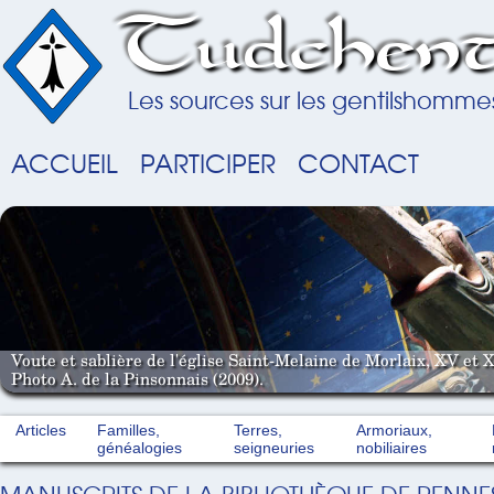
Tudchent
Les sources sur les gentilshomme
ACCUEIL
PARTICIPER
CONTACT
Voute et sablière de l'église Saint-Melaine de Morlaix, XV et X
Photo A. de la Pinsonnais (2009).
Articles
Familles,
Terres,
Armoriaux,
généalogies
seigneuries
nobiliaires