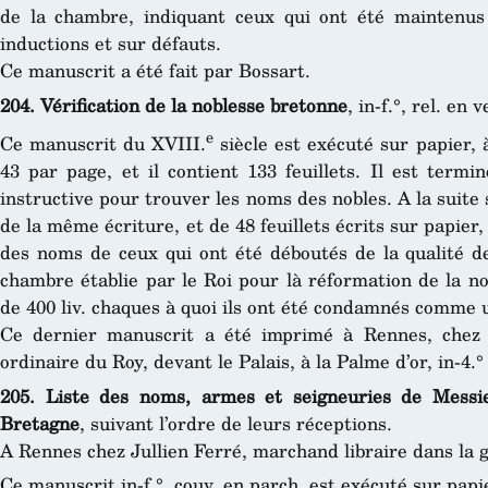
de la chambre, indiquant ceux qui ont été maintenus
inductions et sur défauts.
Ce manuscrit a été fait par Bossart.
204. Vérification de la noblesse bretonne
, in-f.°, rel. en 
e
Ce manuscrit du XVIII.
siècle est exécuté sur papier, 
43 par page, et il contient 133 feuillets. Il est termi
instructive pour trouver les noms des nobles. A la suite 
de la même écriture, et de 48 feuillets écrits sur papier,
des noms de ceux qui ont été déboutés de la qualité de
chambre établie par le Roi pour là réformation de la n
de 400 liv. chaques à quoi ils ont été condamnés comme 
Ce dernier manuscrit a été imprimé à Rennes, chez 
ordinaire du Roy, devant le Palais, à la Palme d’or, in-4.°
205. Liste des noms, armes et seigneuries de Mess
Bretagne
, suivant l’ordre de leurs réceptions.
A Rennes chez Jullien Ferré, marchand libraire dans la ga
Ce manuscrit in-f.°, couv. en parch. est exécuté sur papier