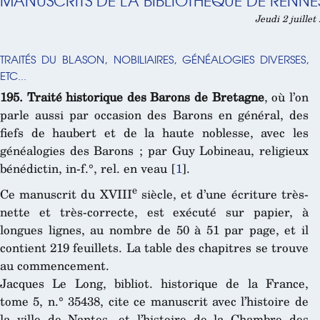
MANUSCRITS DE LA BIBLIOTHÈQUE DE RENNE
Jeudi 2 juillet
TRAITÉS DU BLASON, NOBILIAIRES, GÉNÉALOGIES DIVERSES,
ETC...
195. Traité historique des Barons de Bretagne
, où l’on
parle aussi par occasion des Barons en général, des
fiefs de haubert et de la haute noblesse, avec les
généalogies des Barons ; par Guy Lobineau, religieux
bénédictin, in-f.°, rel. en veau
[
1
]
.
e
Ce manuscrit du XVIII
siècle, et d’une écriture très-
nette et très-correcte, est exécuté sur papier, à
longues
lignes, au nombre de 50 à 51 par page, et il
contient 219 feuillets. La table des chapitres se trouve
au commencement.
Jacques Le Long, bibliot. historique de la France,
tome 5, n.° 35438, cite ce manuscrit avec l’histoire de
la ville de Nantes, et l’histoire de la Chambre des