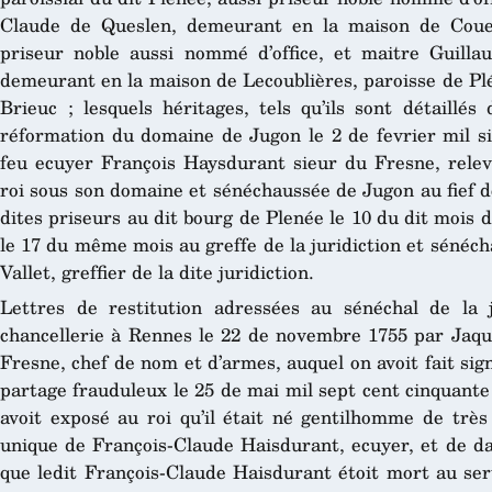
Claude de Queslen, demeurant en la maison de Coues
priseur noble aussi nommé d’office, et maitre Guilla
demeurant en la maison de Lecoublières, paroisse de Plé
Brieuc ; lesquels héritages, tels qu’ils sont détaillé
réformation du domaine de Jugon le 2 de fevrier mil si
feu ecuyer François Haysdurant sieur du Fresne, rele
roi sous son domaine et sénéchaussée de Jugon au fief de
dites priseurs au dit bourg de Plenée le 10 du dit mois
le 17 du même mois au greffe de la juridiction et sénéch
Vallet, greffier de la dite juridiction.
Lettres de restitution adressées au sénéchal de la 
chancellerie à Rennes le 22 de novembre 1755 par Jaqu
Fresne, chef de nom et d’armes, auquel on avoit fait si
partage frauduleux le 25 de mai mil sept cent cinquante et
avoit exposé au roi qu’il était né gentilhomme de très a
unique de François-Claude Haisdurant, ecuyer, et de 
que ledit François-Claude Haisdurant étoit mort au ser