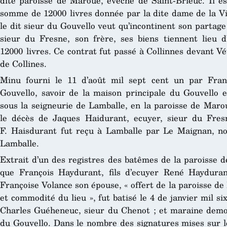
dite paroisse de Maroué, evêché de Saint-Brieuc. Il es
somme de 12000 livres donnée par la dite dame de la Vi
le dit sieur du Gouvello veut qu’incontinent son partag
sieur du Fresne, son frère, ses biens tiennent lie
12000 livres. Ce contrat fut passé à Collinnes devant Vét
de Collines.
Minu fourni le 11 d’août mil sept cent un par Fran
Gouvello, savoir de la maison principale du Gouvello et
sous la seigneurie de Lamballe, en la paroisse de Marou
le décès de Jaques Haidurant, ecuyer, sieur du Fres
F. Haisdurant fut reçu à Lamballe par Le Maignan, nota
Lamballe.
Extrait d’un des registres des batêmes de la paroisse 
que François Haydurant, fils d’ecuyer René Hayduran
Françoise Volance son épouse, « offert de la paroisse de
et commodité du lieu », fut batisé le 4 de janvier mil si
Charles Guéheneuc, sieur du Chenot ; et maraine demo
du Gouvello. Dans le nombre des signatures mises sur le 