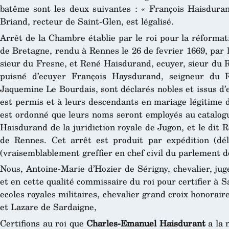
batême sont les deux suivantes : « François Haisduran
Briand, recteur de Saint-Glen, est légalisé.
Arrêt de la Chambre établie par le roi pour la réformat
de Bretagne, rendu à Rennes le 26 de fevrier 1669, par 
sieur du Fresne, et René Haisdurand, ecuyer, sieur du R
puisné d’ecuyer François Haysdurand, seigneur du R
Jaquemine Le Bourdais, sont déclarés nobles et issus d’e
est permis et à leurs descendants en mariage légitime de
est ordonné que leurs noms seront employés au catalogue
Haisdurand de la juridiction royale de Jugon, et le dit
de Rennes. Cet arrêt est produit par expédition (dél
(vraisemblablement greffier en chef civil du parlement d
Nous, Antoine-Marie d’Hozier de Sérigny, chevalier, jug
et en cette qualité commissaire du roi pour certifier à S
ecoles royales militaires, chevalier grand croix honorair
et Lazare de Sardaigne,
Certifions au roi que
Charles-Emanuel Haisdurant
a la 