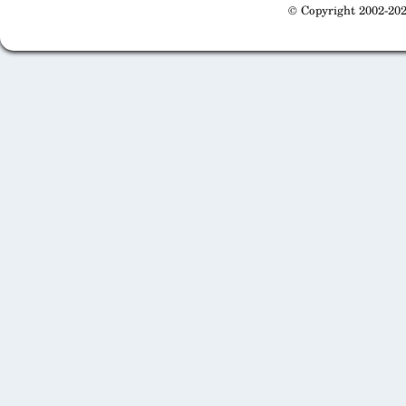
© Copyright 2002-202
Cabinet d'orthodonthie à Nantes
Cabinet d'orthodonthie à Nantes