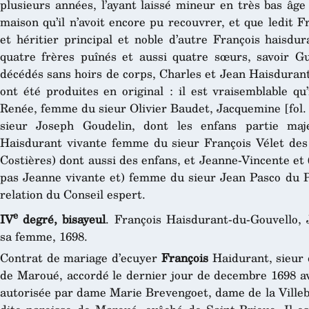
plusieurs années, l’ayant laissé mineur en très bas âge 
maison qu’il n’avoit encore pu recouvrer, et que ledit F
et héritier principal et noble d’autre François haisdur
quatre frères puînés et aussi quatre sœurs, savoir G
décédés sans hoirs de corps, Charles et Jean Haisdurant,
ont été produites en original : il est vraisemblable qu’i
Renée, femme du sieur Olivier Baudet, Jacquemine [fol
sieur Joseph Goudelin, dont les enfans partie maj
Haisdurant vivante femme du sieur François Vélet des C
Costières) dont aussi des enfans, et Jeanne-Vincente et (
pas Jeanne vivante et) femme du sieur Jean Pasco du Pav
relation du Conseil espert.
e
IV
degré, bisayeul
. François Haisdurant-du-Gouvello,
sa femme, 1698.
Contrat de mariage d’ecuyer
François
Haidurant, sieur 
de Maroué, accordé le dernier jour de decembre 1698 a
autorisée par dame Marie Brevengoet, dame de la Villeb