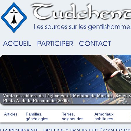
Tudchent
Les sources sur les gentilshomme
ACCUEIL
PARTICIPER
CONTACT
Voute et sablière de l'église Saint-Melaine de Morlaix, XV et X
Photo A. de la Pinsonnais (2009).
Articles
Familles,
Terres,
Armoriaux,
généalogies
seigneuries
nobiliaires