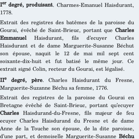
er
I
degré, produisant
. Charmes-Emanuel Haisdurant,
1778.
Extrait des registres des batêmes de la paroisse du
Gourai, évêché de Saint-Brieuc, portant que
Charles
Emmanuel
Haisdurant, fils d’ecuyer Charles
Haisdurant et de dame Marguerite-Susanne Béchut
son épouse, naquit le 12 de mai mil sept cent
soixante-dix-huit et fut batisé le même jour. Ce
extrait signé Colin, recteur du Gourai, est légalisé.
e
II
degré, père
. Charles Haisdurant du Fresne,
Marguerite-Suzanne Béchu sa femme, 1776.
Extrait des registres de la paroisse du Gourai en
Bretagne évêché de Saint-Brieuc, portant qu’ecuyer
Charles
Haisdurand-du-Fresne, fils majeur de feu
ecuyer Charles Haisdurand du Fresne et de dame
Anne de la Touche son épouse, de la dite paroisse,
d’une part, et demoiselle Marguerite-Susanne
Béchu