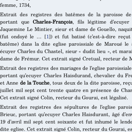
femme, 1734,
Extrait des registres des batêmes de la paroisse d
portant que
Charles-François
, fils légitime d’ecuy
Jaquemine Le Mintier, sieur et dame de Gouello, naquit
(fut ondoyé le …
[
1
]
) et fut batisé (c’est-à-dire reç
batême) dans la dite eglise paroissiale de Maroué le 5
écuyer Charles du Chastel, sieur « dudit lieu », et mar
dame de Frémur. Cet extrait signé Cretual, recteur de M
Extrait des registres des mariages de l’eglise paroissial
portant qu’ecuyer Charles Haisdurand, chevalier du Fre
et Anne
de la Touche
, tous deux de la dite paroisse, reç
juillet mil sept cent trente quatre en présence de Char
Cet extrait signé Colin, recteur du Gourai, est légalisé.
Extrait des registres des sépultures de l’eglise paroi
Brieuc, portant qu’ecuyer Charles Haisdurant, âgé d’en
19 d’avril mil sept cent soixante et fut inhumé le len
dite eglise. Cet extrait signé Colin, recteur du Gourai, es