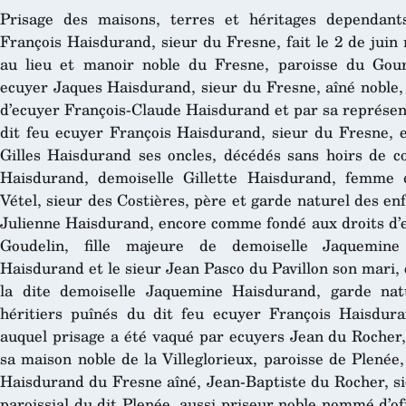
Prisage des maisons, terres et héritages dependant
François Haisdurand, sieur du Fresne, fait le 2 de juin m
au lieu et manoir noble du Fresne, paroisse du Gour
ecuyer Jaques Haisdurand, sieur du Fresne, aîné noble, 
d’ecuyer François-Claude Haisdurand et par sa représent
dit feu ecuyer François Haisdurand, sieur du Fresne, e
Gilles Haisdurand ses oncles, décédés sans hoirs de co
Haisdurand, demoiselle Gillette Haisdurand, femme 
Vétel, sieur des Costières, père et garde naturel des e
Julienne Haisdurand, encore comme fondé aux droits d
Goudelin, fille majeure de demoiselle Jaquemine
Haisdurand et le sieur Jean Pasco du Pavillon son mari, 
la dite demoiselle Jaquemine Haisdurand, garde nat
héritiers puînés du dit feu ecuyer François Haisdura
auquel prisage a été vaqué par ecuyers Jean du Rocher
sa maison noble de la Villeglorieux, paroisse de Plenée
Haisdurand du Fresne aîné, Jean-Baptiste du Rocher, s
paroissial du dit Plenée, aussi priseur noble nommé d’off