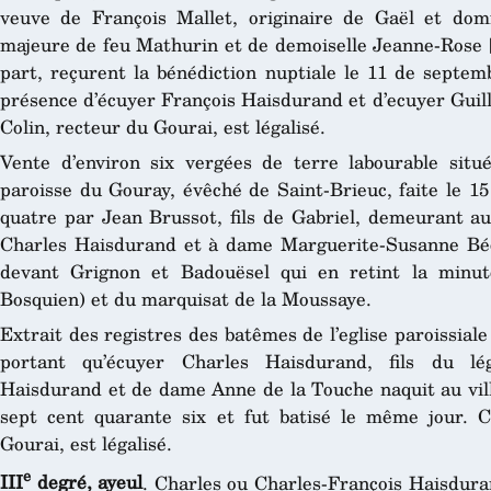
veuve de François Mallet, originaire de Gaël et domici
majeure de feu Mathurin et de demoiselle Jeanne-Rose [
part, reçurent la bénédiction nuptiale le 11 de septem
présence d’écuyer François Haisdurand et d’ecuyer Guil
Colin, recteur du Gourai, est légalisé.
Vente d’environ six vergées de terre labourable situ
paroisse du Gouray, évêché de Saint-Brieuc, faite le 15
quatre par Jean Brussot, fils de Gabriel, demeurant au
Charles Haisdurand et à dame Marguerite-Susanne Béc
devant Grignon et Badouësel qui en retint la minute
Bosquien) et du marquisat de la Moussaye.
Extrait des registres des batêmes de l’eglise paroissial
portant qu’écuyer Charles Haisdurand, fils du lé
Haisdurand et de dame Anne de la Touche naquit au villa
sept cent quarante six et fut batisé le même jour. C
Gourai, est légalisé.
e
III
degré, ayeul
. Charles ou Charles-François Haisdura