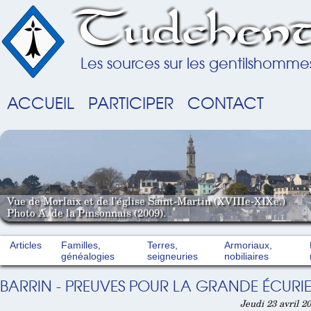
Tudchent
Les sources sur les gentilshomme
ACCUEIL
PARTICIPER
CONTACT
Vue de Morlaix et de l'église Saint-Martin (XVIIIe-XIXe.)
Photo A. de la Pinsonnais (2009).
Articles
Familles,
Terres,
Armoriaux,
généalogies
seigneuries
nobiliaires
BARRIN - PREUVES POUR LA GRANDE ÉCURIE
Jeudi 23 avril 2