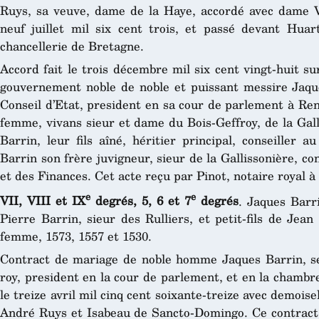
Ruys, sa veuve, dame de la Haye, accordé avec dame V
neuf juillet mil six cent trois, et passé devant Huar
chancellerie de Bretagne.
Accord fait le trois décembre mil six cent vingt-huit su
gouvernement noble de noble et puissant messire Jaque
Conseil d’Etat, president en sa cour de parlement à Re
femme, vivans sieur et dame du Bois-Geffroy, de la Gall
Barrin, leur fils aîné, héritier principal, conseiller 
Barrin son frère juvigneur, sieur de la Gallissonière, co
et des Finances. Cet acte reçu par Pinot, notaire royal 
e
e
VII, VIII et IX
degrés, 5, 6 et 7
degrés
. Jaques Barri
Pierre Barrin, sieur des Rulliers, et petit-fils de Jea
femme, 1573, 1557 et 1530.
Contract de mariage de noble homme Jaques Barrin, sei
roy, president en la cour de parlement, et en la chamb
le treize avril mil cinq cent soixante-treize avec demoise
André Ruys et Isabeau de Sancto-Domingo. Ce contract 