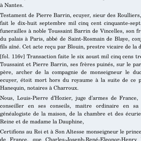
à Nantes.
Testament de Pierre Barrin, ecuyer, sieur des Roulliers
fait le dix-huit septembre mil cinq cent cinquante-sept,
funerailles à noble Toussaint Barrin de Vincelles, son f
du palais à Paris, abbé de Saint-Rosmain de Blaye, con
fils aîné. Cet acte reçu par Blouin, prestre vicaire de la 
[fol. 116v] Transaction faite le six aoust mil cinq cens t
Toussaint et Pierre Barrin, ses frères puinés, sur le pa
père, archer de la compagnie de monseigneur le duc
ecuyer, étoit mort hors du royaume à la suite de ce 
Hanequin, notaires à Charroux.
Nous, Louis-Pierre d’Hozier, juge d’armes de France, c
conseiller en ses conseils, maitre ordinaire en s
généalogiste de la maison, de la chambre et des écurie
Reine et de madame la Dauphine,
Certifions au Roi et à Son Altesse monseigneur le princ
de France, que Charles-Joseph-René-Eleonor-Henry 