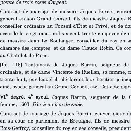
pointe de trois roses d’argent
.
Contract de mariage de messire Jaques Barrin, conseil
general en son Grand Conseil, fils de messire Jaques Ba
conseiller ordinaire au Conseil d’État et Privé, et de 
accordé le vingt mars mil six cent trente cinq avec demo
de messire Jean Le Boulanger, conseiller du roy en se
chambre des comptes, et de dame Claude Robin. Ce con
au Chatelet de Paris.
[fol. 116] Testament de Jaques Barrin, seigneur de l
ordinaire, et de dame Vincente de Ruellan, sa femme, fa
trente-huit, par lequel ils déclarent leur héritier princi
aîné, avocat general au Grand Conseil, etc. Cet acte sign
e
e
VI
degré, 4
ayeul
. Jaques Barrin, seigneur de la G
femme, 1603.
D’or à un lion de sable
.
Contract de mariage de Jaques Barrin, ecuyer, sieur de 
en sa cour de parlement de Bretagne, fils de messire 
Bois-Geffroy, conseiller du roy en ses conseils, présiden