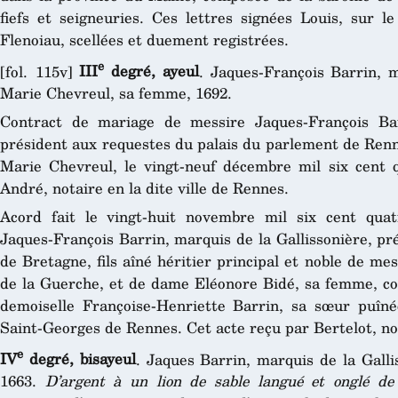
fiefs et seigneuries. Ces lettres signées Louis, sur l
Flenoiau, scellées et duement registrées.
e
[fol. 115v]
III
degré, ayeul
. Jaques-François Barrin, m
Marie Chevreul, sa femme, 1692.
Contract de mariage de messire Jaques-François Bar
président aux requestes du palais du parlement de Renn
Marie Chevreul, le vingt-neuf décembre mil six cent 
André, notaire en la dite ville de Rennes.
Acord fait le vingt-huit novembre mil six cent quatr
Jaques-François Barrin, marquis de la Gallissonière, p
de Bretagne, fils aîné héritier principal et noble de me
de la Guerche, et de dame Eléonore Bidé, sa femme, con
demoiselle Françoise-Henriette Barrin, sa sœur puînée
Saint-Georges de Rennes. Cet acte reçu par Bertelot, no
e
IV
degré, bisayeul
. Jaques Barrin, marquis de la Gall
1663.
D’argent à un lion de sable langué et onglé de