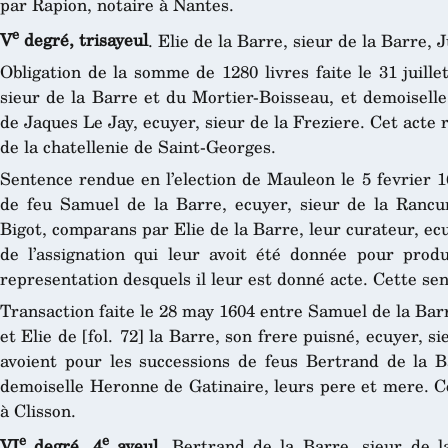
par Rapion, notaire à Nantes.
e
V
degré, trisayeul
. Elie de la Barre, sieur de la Barre,
Obligation de la somme de 1280 livres faite le 31 juille
sieur de la Barre et du Mortier-Boisseau, et demoiselle
de Jaques Le Jay, ecuyer, sieur de la Freziere. Cet acte
de la chatellenie de Saint-Georges.
Sentence rendue en l’election de Mauleon le 5 fevrier 1
de feu Samuel de la Barre, ecuyer, sieur de la Rancun
Bigot, comparans par Elie de la Barre, leur curateur, ecu
de l’assignation qui leur avoit été donnée pour produ
representation desquels il leur est donné acte. Cette se
Transaction faite le 28 may 1604 entre Samuel de la Barr
et Elie de [fol. 72] la Barre, son frere puisné, ecuyer, sie
avoient pour les successions de feus Bertrand de la Ba
demoiselle Heronne de Gatinaire, leurs pere et mere. C
à Clisson.
e
e
VI
degré, 4
ayeul
. Bertrand de la Barre, sieur de 