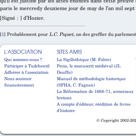
qu’il est justifié par les actes enoncés dans cette preuve
paris le mercredy deuxieme jour de may de l’an mil sept
[Signé : ] d’Hozier.
[
1
]
Probablement pour
L.C. Piquet
, un des greffier du parlemen
L'ASSOCIATION
SITES AMIS
Qui sommes-nous ?
La Sigillothèque (M. Fabre)
Participer à Tudchentil
Pecia, le manuscrit médiéval (JL
Adhérer à l'association
Deuffic)
Nous soutenir
Manuel de méthodologie historique
financièrement
(SFHA, C. Fagnen)
La Réformation de 1668-71, armoriaux
bretons
A compte d'éditeur, réédition de livres
d'histoire
© Copyright 2002-202
Cabinet d'orthodonthie à Nantes
Cabinet d'orthodonthie à Nantes