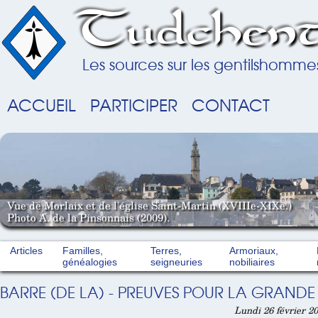
Tudchent
Les sources sur les gentilshomme
ACCUEIL
PARTICIPER
CONTACT
Vue de Morlaix et de l'église Saint-Martin (XVIIIe-XIXe.)
Photo A. de la Pinsonnais (2009).
Articles
Familles,
Terres,
Armoriaux,
généalogies
seigneuries
nobiliaires
BARRE (DE LA) - PREUVES POUR LA GRANDE 
Lundi 26 février 2