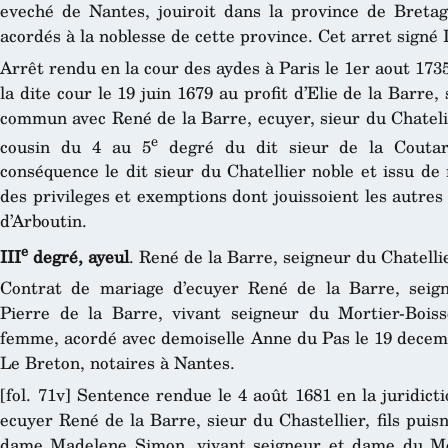
eveché de Nantes, jouiroit dans la province de Bretagn
acordés à la noblesse de cette province. Cet arret signé
Arrêt rendu en la cour des aydes à Paris le 1er aout 173
la dite cour le 19 juin 1679 au profit d’Elie de la Barre,
commun avec René de la Barre, ecuyer, sieur du Chatelie
e
cousin du 4 au 5
degré du dit sieur de la Coutar
conséquence le dit sieur du Chatellier noble et issu de n
des privileges et exemptions dont jouissoient les autre
d’Arboutin.
e
III
degré, ayeul
. René de la Barre, seigneur du Chatell
Contrat de mariage d’ecuyer René de la Barre, seign
Pierre de la Barre, vivant seigneur du Mortier-Boi
femme, acordé avec demoiselle Anne du Pas le 19 decemb
Le Breton, notaires à Nantes.
[fol. 71v] Sentence rendue le 4 août 1681 en la juridic
ecuyer René de la Barre, sieur du Chastellier, fils puis
dame Madelene Simon, vivant seigneur et dame du Mo