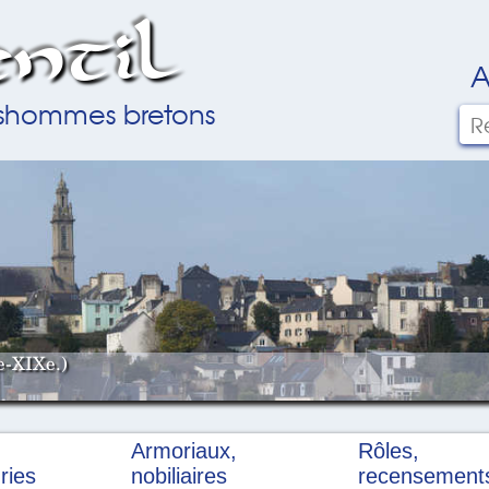
ntil
A
ilshommes bretons
e-XIXe.)
Armoriaux,
Rôles,
ries
nobiliaires
recensement