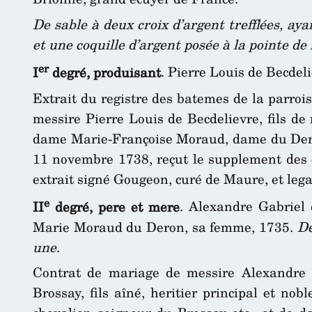
De sable à deux croix d’argent trefflées, ayan
et une coquille d’argent posée à la pointe de 
er
I
degré, produisant
. Pierre Louis de Becdel
Extrait du registre des batemes de la parroi
messire Pierre Louis de Becdelievre, fils de
dame Marie-Françoise Moraud, dame du Deron
11 novembre 1738, reçut le supplement des
extrait signé Gougeon, curé de Maure, et lega
e
II
degré, pere et mere
. Alexandre Gabriel 
Marie Moraud du Deron, sa femme, 1735.
De
une
.
Contrat de mariage de messire Alexandre G
Brossay, fils aîné, heritier principal et no