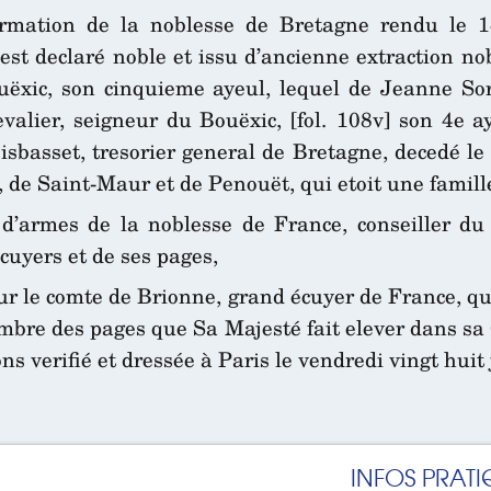
ormation de la noblesse de Bretagne rendu le 
est declaré noble et issu d’ancienne extraction nobl
ëxic, son cinquieme ayeul, lequel de Jeanne Sore
alier, seigneur du Bouëxic, [fol. 108v] son 4e ay
sbasset, tresorier general de Bretagne, decedé le
 de Saint-Maur et de Penouët, qui etoit une famille
 d’armes de la noblesse de France, conseiller du
écuyers et de ses pages,
ur le comte de Brionne, grand écuyer de France, q
mbre des pages que Sa Majesté fait elever dans sa G
s verifié et dressée à Paris le vendredi vingt huit
INFOS PRATI