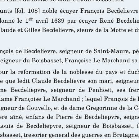
unts [fol. 108] noble écuyer François Becdelievr
er
donné le 1
avril 1639 par écuyer René Becdeliev
laude et Gilles Becdelievre, sieurs de la Motte et d
ançois de Becdelievre, seigneur de Saint-Maure, pè
e, seigneur du Boisbasset, Françoise Le Marchand s
our la reformation de la noblesse du pays et du
le que ledit Claude Becdelievre son mari, seigneu
me Becdeliepvre, seigneur de Penhoët, ses frer
ame Françoise Le Marchand ; lequel François de Bec
eigneur de Gouvello, et de dame Gregorinne de la Co
rere aîné, enfans de Pierre de Becdeliepvre, sei
Louis de Becdeliepvre, seigneur de Boisbasset, f
sbasset, tresorier general des guerres en Bretagne