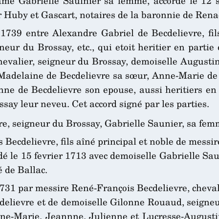
 dame Gabrielle Saulnier sa femme, accordé le 12
Huby et Gascart, notaires de la baronnie de Renac 
 1739 entre Alexandre Gabriel de Becdelievre, fils
neur du Brossay, etc., qui etoit heritier en part
chevalier, seigneur du Brossay, demoiselle August
Madelaine de Becdelievre sa sœur, Anne-Marie de 
 de Becdelievre son epouse, aussi heritiers en p
say leur neveu. Cet accord signé par les parties.
re, seigneur du Brossay, Gabrielle Saunier, sa fem
Becdelievre, fils aîné principal et noble de messir
é le 15 fevrier 1713 avec demoiselle Gabrielle Sa
é de Ballac.
731 par messire René-François Becdelievre, chevalie
cdelievre et de demoiselle Gilonne Rouaud, seigneu
ne-Marie, Jeannne, Julienne et Lucresse-Augustin