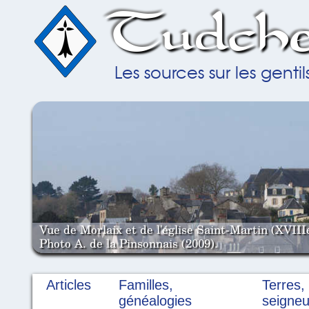
Tudche
Les sources sur les gent
Vue de Morlaix et de l'église Saint-Martin (XVIII
Photo A. de la Pinsonnais (2009).
Articles
Familles,
Terres,
généalogies
seigneu