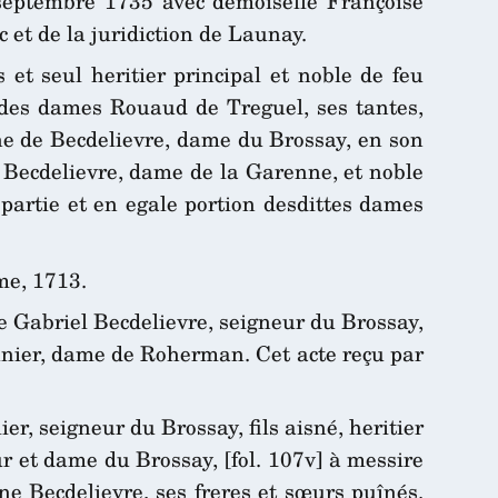
 septembre 1735 avec demoiselle Françoise
et de la juridiction de Launay.
 et seul heritier principal et noble de feu
ie des dames Rouaud de Treguel, ses tantes,
ine de Becdelievre, dame du Brossay, en son
Becdelievre, dame de la Garenne, et noble
artie et en egale portion desdittes dames
me, 1713.
e Gabriel Becdelievre, seigneur du Brossay,
unier, dame de Roherman. Cet acte reçu par
r, seigneur du Brossay, fils aisné, heritier
r et dame du Brossay, [fol. 107v] à messire
e Becdelievre, ses freres et sœurs puînés.