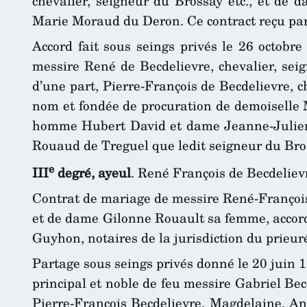
chevalier, seigneur du Brossay etc., et de
Marie Moraud du Deron. Ce contract reçu par 
Accord fait sous seings privés le 26 octobre
messire René de Becdelievre, chevalier, seig
d’une part, Pierre-François de Becdelievre, 
nom et fondée de procuration de demoiselle 
homme Hubert David et dame Jeanne-Julienne
Rouaud de Treguel que ledit seigneur du Bros
e
III
degré, ayeul
. René François de Becdeliev
Contrat de mariage de messire René-François 
et de dame Gilonne Rouault sa femme, accord
Guyhon, notaires de la jurisdiction du prieur
Partage sous seings privés donné le 20 juin 1
principal et noble de feu messire Gabriel Be
Pierre-François Becdelievre, Magdelaine, An