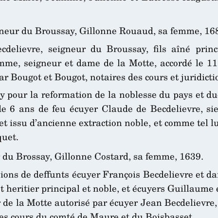
igneur du Broussay, Gillonne Rouaud, sa femme, 16
delievre, seigneur du Broussay, fils aîné prin
mme, seigneur et dame de la Motte, accordé le 1
 Bougot et Bougot, notaires des cours et juridict
y pour la reformation de la noblesse du pays et d
de 6 ans de feu écuyer Claude de Becdelievre, si
et issu d’ancienne extraction noble, et comme tel 
quet.
r du Brossay, Gillonne Costard, sa femme, 1639.
ions de deffunts écuyer François Becdelievre et 
et heritier principal et noble, et écuyers Guillaume
r de la Motte autorisé par écuyer Jean Becdelievre,
es cours du comté de Maure et du Boisbasset.