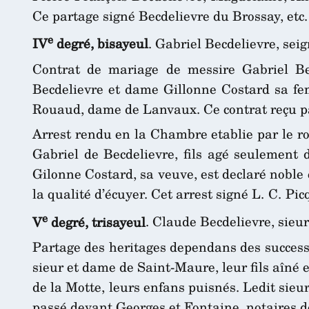
Ce partage signé Becdelievre du Brossay, etc.
e
IV
degré, bisayeul
. Gabriel Becdelievre, se
Contrat de mariage de messire Gabriel Bec
Becdelievre et dame Gillonne Costard sa fe
Rouaud, dame de Lanvaux. Ce contrat reçu par
Arrest rendu en la Chambre etablie par le ro
Gabriel de Becdelievre, fils agé seulement 
Gilonne Costard, sa veuve, est declaré noble 
la qualité d’écuyer. Cet arrest signé L. C. Pic
e
V
degré, trisayeul
. Claude Becdelievre, sieu
Partage des heritages dependans des success
sieur et dame de Saint-Maure, leur fils aîné 
de la Motte, leurs enfans puisnés. Ledit sieu
passé devant Georges et Fontaine, notaires d