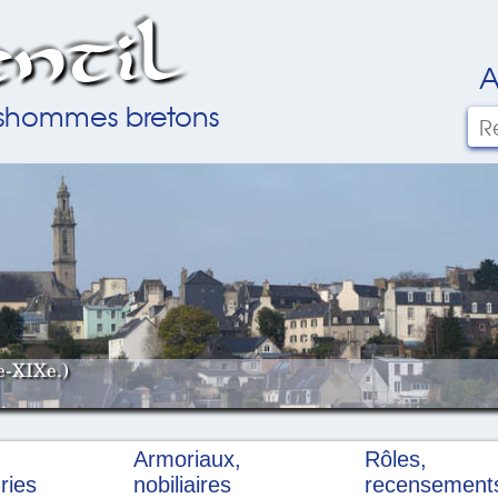
ntil
A
ilshommes bretons
e-XIXe.)
Armoriaux,
Rôles,
ries
nobiliaires
recensement