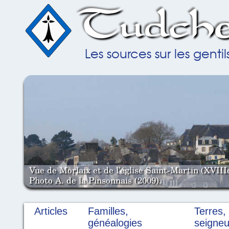
Tudche
Les sources sur les gent
Vue de Morlaix et de l'église Saint-Martin (XVIII
Photo A. de la Pinsonnais (2009).
Articles
Familles,
Terres,
généalogies
seigneu