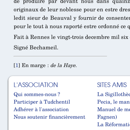
de produire par devant nous dans quainzai
originaux de leur noblesse pour en estre dre
ledit sieur de Beauval y fournir de consent
pour le tout à nous raporté estre ordonné ce q
Fait à Rennes le vingt-trois decembre mil six 
Signé Bechameil.
[
1
]
En marge :
de la Haye
.
L'ASSOCIATION
SITES AMIS
Qui sommes-nous ?
La Sigillothè
Participer à Tudchentil
Pecia, le man
Adhérer à l'association
Manuel de mé
Nous soutenir financièrement
Fagnen)
La Réformati