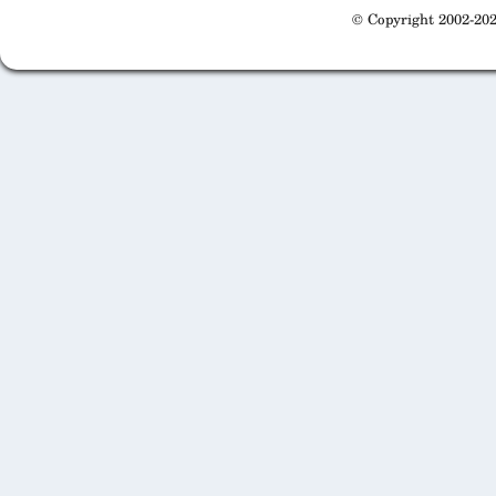
© Copyright 2002-202
Cabinet d'orthodonthie à Nantes
Cabinet d'orthodonthie à Nantes