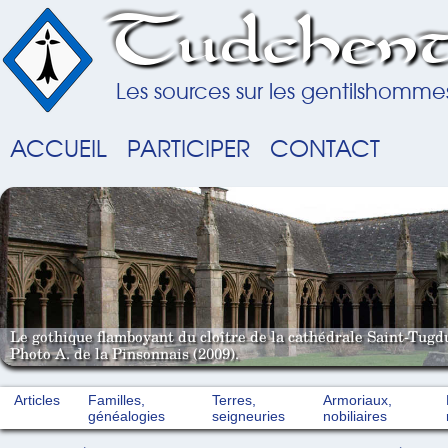
Tudchent
Les sources sur les gentilshomme
ACCUEIL
PARTICIPER
CONTACT
Le gothique flamboyant du cloître de la cathédrale Saint-Tugd
Photo A. de la Pinsonnais (2009).
Articles
Familles,
Terres,
Armoriaux,
généalogies
seigneuries
nobiliaires