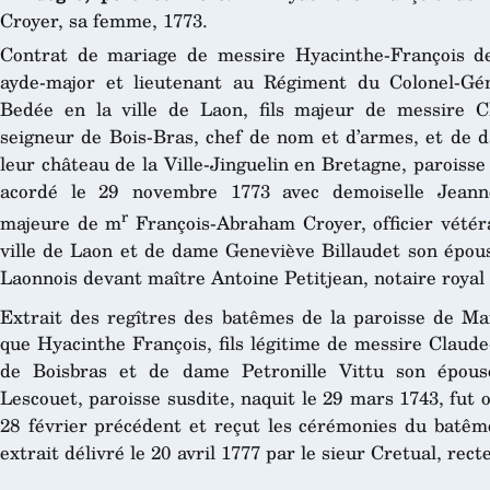
Croyer, sa femme, 1773.
Contrat de mariage de messire Hyacinthe-François d
ayde-major et lieutenant au Régiment du Colonel-Gé
Bedée en la ville de Laon, fils majeur de messire C
seigneur de Bois-Bras, chef de nom et d’armes, et de 
leur château de la Ville-Jinguelin en Bretagne, paroiss
acordé le 29 novembre 1773 avec demoiselle Jeanne-
r
majeure de m
François-Abraham Croyer, officier vétér
ville de Laon et de dame Geneviève Billaudet son épous
Laonnois devant maître Antoine Petitjean, notaire roya
Extrait des regîtres des batêmes de la paroisse de M
que Hyacinthe François, fils légitime de messire Claude
de Boisbras et de dame Petronille Vittu son épou
Lescouet, paroisse susdite, naquit le 29 mars 1743, fut
28 février précédent et reçut les cérémonies du batême
extrait délivré le 20 avril 1777 par le sieur Cretual, rec