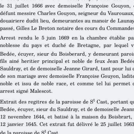
le 31 juillet 1666 avec demoiselle Françoise Gouyon, d
défunt messire Charles Gouyon, seigneur du Vaurouaux
douairiere dudit lieu, demeurantes au manoir de Launay,
passé, Gilles Le Breton notaire des cours du Commande
Arrest rendu le 5 juin 1669 en la chambre établie pa
noblesse du pays et duché de Bretagne, par lequel v
Bedée, écuyer, sieur du Boisberard, y demeurant paroi
fils ainé heritier principal et noble de feux Jean Bed
Sauldray, et de demoiselle Jeanne Girard, tant pour lui q
de son mariage avec demoiselle Françoise Gouyon, ladit
noble et issu de noble race, et comme tel lui permet d
arrest signé Malescot.
t
Extrait des regitres de la paroisse de S
Cast, portant qu
Bedée, écuyer, sieur du Sauldray, et de demoiselle Jeann
12 novembre 1644, et batisé à la maison du Boisbrart,
12 janvier 1645. Cet extrait fut délivré le 25 juillet 16
t
de la paroisse de S
Cast.