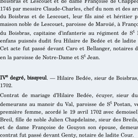
Boisbras et Lescouet et de dame Françoise de Chapped
1745 par messire Claude-Charles, chef du nom et des ar
du Boisbras et de Lescouet, leur fils ainé et héritier 
maison noble de Lescouet, paroisse de Maroüé, à Franço
t
du Boisbras, capitaine d’infanterie au régiment de S
B
enfans puisnés dudit feu Hilaire de Bedée et de ladit
Cet acte fut passé devant Caro et Bellanger, notaires
t
en la paroisse de Notre-Dame et S
Jean.
e
IV
degré, bisayeul
. — Hilaire Bedée, sieur de Boisbra
1702.
Contrat de mariage d’Hilaire Bedée, écuyer, sieur d
t
demeurans au manoir du Val, paroisse de S
Postan, v
première femme, acordé le 19 avril 1702 avec demoise
Breil, fille de noble Julien Chapdelaine, sieur des Breil
et de dame Françoise de Gouyon son épouse, demeura
contrat fut passé devant Genty, notaire de ladite Cour.