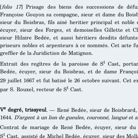
[
folio 17
] Prisage des biens des successions de dé
Françoise Gouyon sa compagne, sieur et dame du Boisb
sieur du Boisbras, fils ainé heritier principal et noble
écuyer, sieur des Forges, et demoiselles Gillette et C
sieur Hilaire Bedée, et aussi héritiers desdits défunt
priseurs nobles et arpenteurs à ce nommés. Cet acte fu
greffier de la Juridiction de Matignon.
t
Extrait des regîtres de la paroisse de S
Cast, portan
Bedée, écuyer, sieur du Boisbras, et de dame Franço
29 juillet 1667 et fut batisé le 26 octobre suivant. Cet ex
t
par S. Rouxel, recteur de S
Cast.
e
V
degré, trisayeul
. — René Bedée, sieur de Boisbrard
1644.
D’argent à un lion de gueules, couronné, langué et 
Contrat de mariage de René Bedée, écuyer, sieur du B
t
S
Cast, assisté de Michel Bedée, écuyer, sieur des Moll