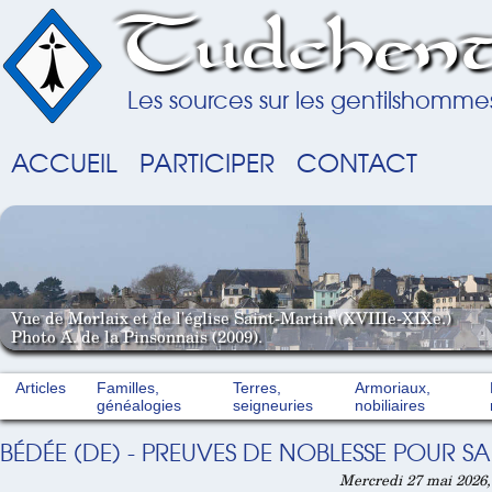
Tudchent
Les sources sur les gentilshomme
ACCUEIL
PARTICIPER
CONTACT
Vue de Morlaix et de l'église Saint-Martin (XVIIIe-XIXe.)
Photo A. de la Pinsonnais (2009).
Articles
Familles,
Terres,
Armoriaux,
généalogies
seigneuries
nobiliaires
BÉDÉE (DE) - PREUVES DE NOBLESSE POUR SA
Mercredi 27 mai 2026,