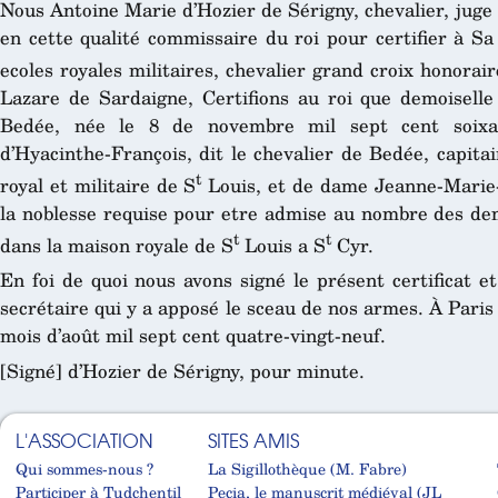
Nous Antoine Marie d’Hozier de Sérigny, chevalier, juge
en cette qualité commissaire du roi pour certifier à Sa
ecoles royales militaires, chevalier grand croix honorair
Lazare de Sardaigne, Certifions au roi que demoiselle
Bedée, née le 8 de novembre mil sept cent soixan
d’Hyacinthe-François, dit le chevalier de Bedée, capita
t
royal et militaire de S
Louis, et de dame Jeanne-Marie-
la noblesse requise pour etre admise au nombre des dem
t
t
dans la maison royale de S
Louis a S
Cyr.
En foi de quoi nous avons signé le présent certificat et
secrétaire qui y a apposé le sceau de nos armes. À Paris
mois d’août mil sept cent quatre-vingt-neuf.
[Signé] d’Hozier de Sérigny, pour minute.
L'ASSOCIATION
SITES AMIS
Qui sommes-nous ?
La Sigillothèque (M. Fabre)
Participer à Tudchentil
Pecia, le manuscrit médiéval (JL