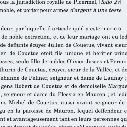
ous la jurisdiction royalle de Ploermel, [
folio 2v
]
n noble, et porter pour armes
d’argent à une teste
eur, par laquelle il articule qu’il a esté marié à
, de noble extraction, et de leur mariage ont eu le
e de deffunts écuyer Julien de Couetus, vivant sieur
en de Couetus etoit fils unique et heritier prin
sses, seule fille de nobles Olivier Josses et Peron
athurin de Couetus, écuyer, sieur de la Vallée, et d
ehanne de Peliner, seigneur et dame de Launay ; l
s gens Robert de Couetus et de demoiselle Marguer
, seigneur et dame du Plessix en Mauron ; et ledi
gens Michel de Couetus, aussi vivant seigneur de 
gu en la paroisse de Mauron, lequel deffendeur e
et avantageusement tant en leurs personnes que bi
ux cy-devant declarées, ainsy qu’il pretand avoir d