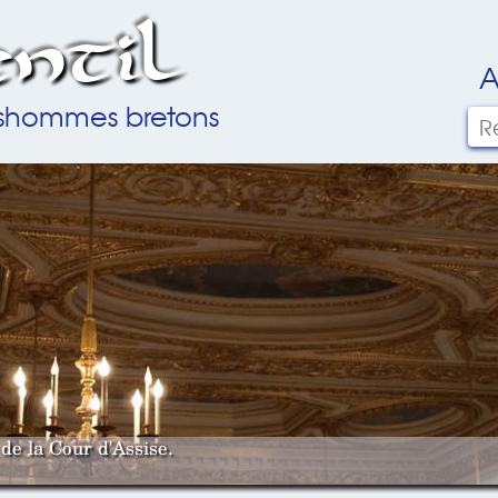
ntil
A
ilshommes bretons
de la Cour d'Assise.