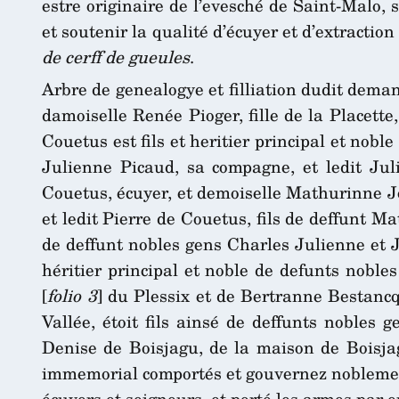
estre originaire de l’evesché de Saint-Malo, s
et soutenir la qualité d’écuyer et d’extractio
de cerff de gueules
.
Arbre de genealogye et filliation dudit demand
damoiselle Renée Pioger, fille de la Placette
Couetus est fils et heritier principal et nobl
Julienne Picaud, sa compagne, et ledit Juli
Couetus, écuyer, et demoiselle Mathurinne Jo
et ledit Pierre de Couetus, fils de deffunt M
de deffunt nobles gens Charles Julienne et J
héritier principal et noble de defunts noble
[
folio 3
] du Plessix et de Bertranne Bestancq
Vallée, étoit fils ainsé de deffunts nobles 
Denise de Boisjagu, de la maison de Boisja
immemorial comportés et gouvernez noblement 
écuyers et seigneurs, et porté les armes par e