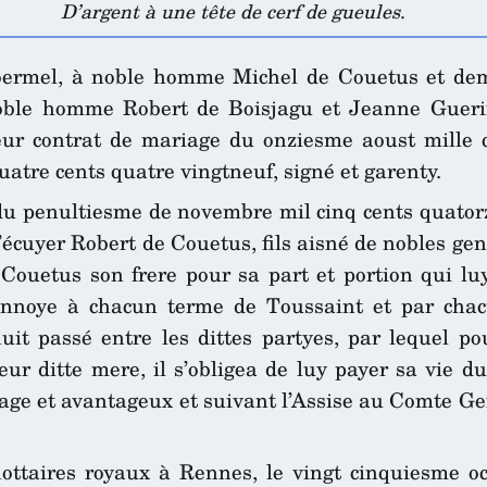
D’argent à une tête de cerf de gueules
.
Ploermel, à noble homme Michel de Couetus et de
noble homme Robert de Boisjagu et Jeanne Guerin
eur contrat de mariage du onziesme aoust mille q
quatre cents quatre vingtneuf, signé et garenty.
du penultiesme de novembre mil cinq cents quatorz
écuyer Robert de Couetus, fils aisné de nobles gen
Couetus son frere pour sa part et portion qui luy
onnoye à chacun terme de Toussaint et par chac
uit passé entre les dittes partyes, par lequel po
leur ditte mere, il s’obligea de luy payer sa vie 
ge et avantageux et suivant l’Assise au Comte Gef
nottaires royaux à Rennes, le vingt cinquiesme oc