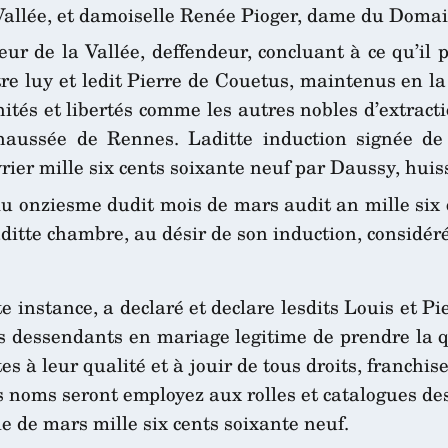
 Vallée, et damoiselle Renée Pioger, dame du Domain
eur de la Vallée, deffendeur, concluant à ce qu’il
stre luy et ledit Pierre de Couetus, maintenus en la
ités et libertés comme les autres nobles d’extracti
haussée de Rennes. Laditte induction signée de 
rier mille six cents soixante neuf par Daussy, huis
u onziesme dudit mois de mars audit an mille six ce
aditte chambre, au désir de son induction, considéré
e instance, a declaré et declare lesdits Louis et P
rs dessendants en mariage legitime de prendre la q
s à leur qualité et à jouir de tous droits, franchis
rs noms seront employez aux rolles et catalogues de
 de mars mille six cents soixante neuf.