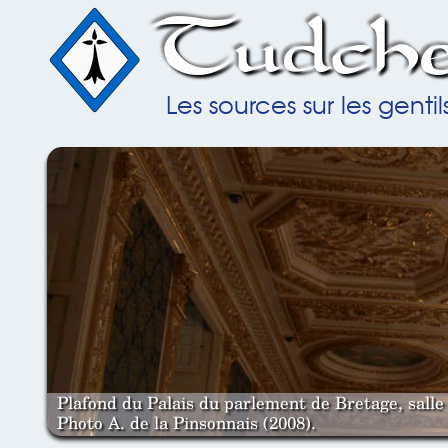
Tudche
Les sources sur les gent
Plafond du Palais du parlement de Bretage, salle 
Photo A. de la Pinsonnais (2008).