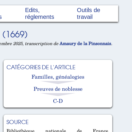
Edits,
Outils de
s
réglements
travail
(1669)
embre 2025, transcription de
Amaury de la Pinsonnais
.
CATÉGORIES DE L'ARTICLE
Familles, généalogies
Preuves de noblesse
C-D
SOURCE
Bibliothèque nationale de France.