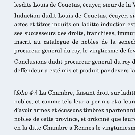
lesdits Louis de Couetus, écuyer, sieur de la
Induction dudit Louis de Couetus, écuyer, si
actes et titres induits en laditte induction e
ses successeurs des droits, franchises, immun
inscrit au catalogue de nobles de la senec
procureur general du roy, le vingtiesme de fev
Conclusions dudit procureur general du roy d
deffendeur a esté mis et produit par devers l
[
folio 4v
] La Chambre, faisant droit sur laditt
nobles, et comme tels leur a permis et à leu
d’avoir armes et écussons timbrez apartenante
nobles de cette province, et ordonné que leu
en la ditte Chambre à Rennes le vingtuniesme