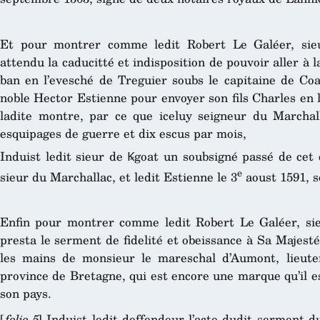
Et pour montrer comme ledit Robert Le Galéer, sie
attendu la caducitté et indisposition de pouvoir aller à 
ban en l’evesché de Treguier soubs le capitaine de Coa
noble Hector Estienne pour envoyer son fils Charles en 
ladite montre, par ce que iceluy seigneur du Marchall
esquipages de guerre et dix escus par mois,
Induist ledit sieur de Ꝃgoat un soubsigné passé de cet 
e
sieur du Marchallac, et ledit Estienne le 3
aoust 1591, s
Enfin pour montrer comme ledit Robert Le Galéer, si
presta le serment de fidelité et obeissance à Sa Majesté 
les mains de monsieur le mareschal d’Aumont, lieute
province de Bretagne, qui est encore une marque qu’il es
son pays.
[
folio 5
] Induist ledit deffendeur l’acte dudit serment d