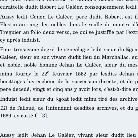
curattelle dudit Robert Le Galéer, consequemment ledit L
Aussy ledit Conen Le Galéer, pere dudit Robert, est il
Plestin au rang des nobles dans le roolle de montre d’
Treguier au folio deux verso, ce qui se justiffie par l’e
cy après induist.
Pour troisiesme degré de genealogie ledit sieur du Ꝃgoat
Galéer, sieur en son vivant dudit lieu du Marchallac, eus
et noble, noble homme Jehan Le Galéer, sieur du mesm
e
minu fourny le 22
feuvrier 1552 par lesdits Jehan
herittages luy escheus de la succession directe, et de 
pere decedé, vingt et cinq ans y avoit lors, c’est-à-dire e
Induist ledit sieur du Ꝃgoat ledit minu tiré des archiv
11
] de l’alloué, de l’intendant desdites archives, et du g
1669, cy cotté C
[
3
]
.
Aussy ledit Jehan Le Galéer, vivant sieur dudit lieu