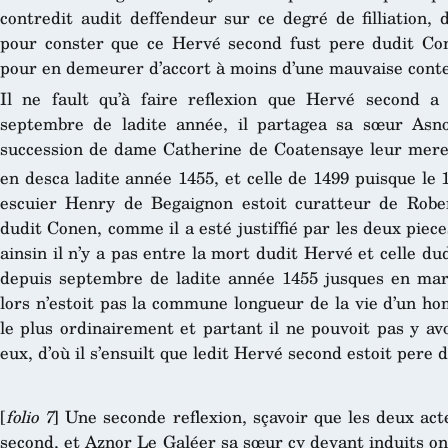
contredit audit deffendeur sur ce degré de filliation, d
pour conster que ce Hervé second fust pere dudit Con
pour en demeurer d’accort à moins d’une mauvaise conte
Il ne fault qu’à faire reflexion que Hervé second 
septembre de ladite année, il partagea sa sœur Asn
succession de dame Catherine de Coatensaye leur mere, 
en desca ladite année 1455, et celle de 1499 puisque le 
escuier Henry de Begaignon estoit curatteur de Robe
dudit Conen, comme il a esté justiffié par les deux piece
ainsin il n’y a pas entre la mort dudit Hervé et celle du
depuis septembre de ladite année 1455 jusques en mars
lors n’estoit pas la commune longueur de la vie d’un ho
le plus ordinairement et partant il ne pouvoit pas y av
eux, d’où il s’ensuilt que ledit Hervé second estoit pere 
[
folio 7
] Une seconde reflexion, sçavoir que les deux ac
second, et Aznor Le Galéer sa sœur cy devant induits ont 