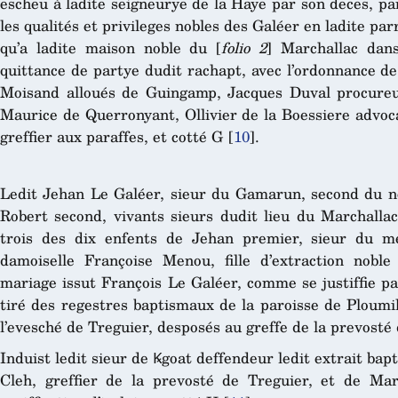
escheu à ladite seigneurye de la Haye par son deces, pa
les qualités et privileges nobles des Galéer en ladite par
qu’a ladite maison noble du [
folio 2
] Marchallac dans
quittance de partye dudit rachapt, avec l’ordonnance de
Moisand alloués de Guingamp, Jacques Duval procureur
Maurice de Querronyant, Ollivier de la Boessiere advoc
greffier aux paraffes, et cotté G
[
10
]
.
Ledit Jehan Le Galéer, sieur du Gamarun, second du n
Robert second, vivants sieurs dudit lieu du Marchallac 
trois des dix enfents de Jehan premier, sieur du m
damoiselle Françoise Menou, fille d’extraction nob
mariage issut François Le Galéer, comme se justiffie pa
tiré des regestres baptismaux de la paroisse de Ploumil
l’evesché de Treguier, desposés au greffe de la prevosté 
Induist ledit sieur de Ꝃgoat deffendeur ledit extrait bap
Cleh, greffier de la prevosté de Treguier, et de Mar