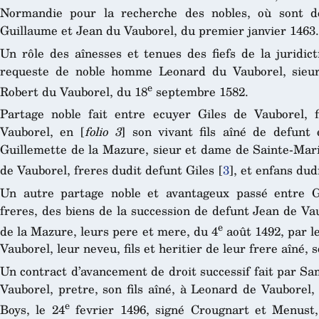
Normandie pour la recherche des nobles, où sont d
Guillaume et Jean du Vauborel, du premier janvier 1463.
Un rôle des aînesses et tenues des fiefs de la juridic
requeste de noble homme Leonard du Vauborel, sieur
e
Robert du Vauborel, du 18
septembre 1582.
Partage noble fait entre ecuyer Giles de Vauborel, f
Vauborel, en [
folio 3
] son vivant fils aîné de defun
Guillemette de la Mazure, sieur et dame de Sainte-Mar
de Vauborel, freres dudit defunt Giles
[
3
]
, et enfans dud
Un autre partage noble et avantageux passé entre 
freres, des biens de la succession de defunt Jean de Va
e
de la Mazure, leurs pere et mere, du 4
août 1492, par le
Vauborel, leur neveu, fils et heritier de leur frere aîné,
Un contract d’avancement de droit successif fait par S
Vauborel, pretre, son fils aîné, à Leonard de Vauborel,
e
Boys, le 24
fevrier 1496, signé Crougnart et Menust,