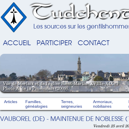
Tudchent
Les sources sur les gentilshomme
ACCUEIL
PARTICIPER
CONTACT
Vue de Morlaix et de l'église Saint-Martin (XVIIIe-XIXe.)
Photo A. de la Pinsonnais (2009).
Articles
Familles,
Terres,
Armoriaux,
généalogies
seigneuries
nobiliaires
VAUBOREL (DE) - MAINTENUE DE NOBLESSE (
Vendredi 25 avril 20