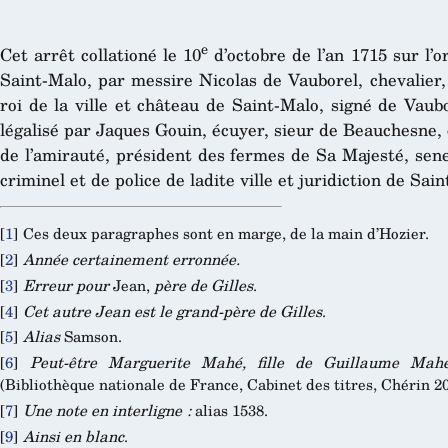
e
Cet arrêt collationé le 10
d’octobre de l’an 1715 sur l’o
Saint-Malo, par messire Nicolas de Vauborel, chevalier, 
roi de la ville et château de Saint-Malo, signé de Vaubo
légalisé par Jaques Gouin, écuyer, sieur de Beauchesne, c
de l’amirauté, président des fermes de Sa Majesté, sene
criminel et de police de ladite ville et juridiction de Sai
[
1
]
Ces deux paragraphes sont en marge, de la main d’Hozier.
[
2
]
Année certainement erronnée.
[
3
]
Erreur pour
Jean,
père de Gilles
.
[
4
]
Cet autre Jean est le grand-père de Gilles
.
[
5
]
Alias
Samson.
[
6
]
Peut-être Marguerite Mahé, fille de Guillaume Mahé
(Bibliothèque nationale de France, Cabinet des titres, Chérin 20
[
7
]
Une note en interligne :
alias 1538.
[
9
]
Ainsi en blanc
.