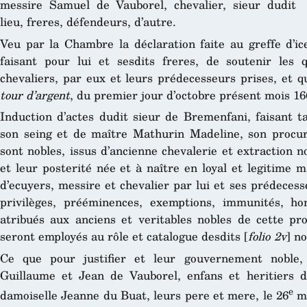
messire Samuel de Vauborel, chevalier, sieur dudit
lieu, freres, défendeurs, d’autre.
Veu par la Chambre la déclaration faite au greffe d’ic
faisant pour lui et sesdits freres, de soutenir les 
chevaliers, par eux et leurs prédecesseurs prises, et
tour d’argent
, du premier jour d’octobre présent mois 1668
Induction d’actes dudit sieur de Bremenfani, faisant ta
son seing et de maître Mathurin Madeline, son procureu
sont nobles, issus d’ancienne chevalerie et extraction 
et leur posterité née et à naître en loyal et legitime 
d’ecuyers, messire et chevalier par lui et ses prédecesse
privilèges, prééminences, exemptions, immunités, ho
atribués aux anciens et veritables nobles de cette pro
seront employés au rôle et catalogue desdits [
folio 2v
] n
Ce que pour justifier et leur gouvernement noble,
Guillaume et Jean de Vauborel, enfans et heritiers d
e
damoiselle Jeanne du Buat, leurs pere et mere, le 26
ma