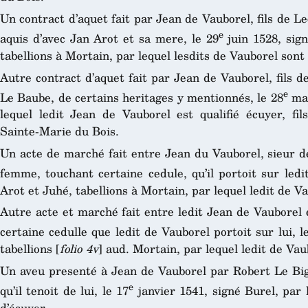
Un contract d’aquet fait par Jean de Vauborel, fils de Le
e
aquis d’avec Jan Arot et sa mere, le 29
juin 1528, sig
tabellions à Mortain, par lequel lesdits de Vauborel sont 
Autre contract d’aquet fait par Jean de Vauborel, fils 
e
Le Baube, de certains heritages y mentionnés, le 28
mai
lequel ledit Jean de Vauborel est qualifié écuyer, fi
Sainte-Marie du Bois.
Un acte de marché fait entre Jean du Vauborel, sieur d
femme, touchant certaine cedule, qu’il portoit sur ledi
Arot et Juhé, tabellions à Mortain, par lequel ledit de Va
Autre acte et marché fait entre ledit Jean de Vauborel
certaine cedulle que ledit de Vauborel portoit sur lui, l
tabellions [
folio 4v
] aud. Mortain, par lequel ledit de Va
Un aveu presenté à Jean de Vauborel par Robert Le Bigo
e
qu’il tenoit de lui, le 17
janvier 1541, signé Burel, par l
d’écuyer.