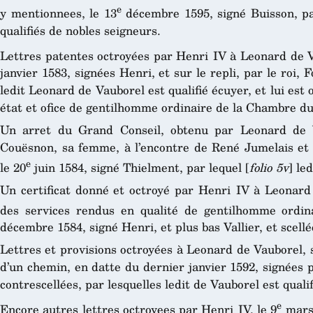
e
y mentionnees, le 13
décembre 1595, signé Buisson, par
qualifiés de nobles seigneurs.
Lettres patentes octroyées par Henri IV à Leonard de V
janvier 1583, signées Henri, et sur le repli, par le roi, 
ledit Leonard de Vauborel est qualifié écuyer, et lui est
état et ofice de gentilhomme ordinaire de la Chambre du
Un arret du Grand Conseil, obtenu par Leonard de 
Couësnon, sa femme, à l’encontre de René Jumelais et
e
le 20
juin 1584, signé Thielment, par lequel [
folio 5v
] le
Un certificat donné et octroyé par Henri IV à Leonard
des services rendus en qualité de gentilhomme ordin
décembre 1584, signé Henri, et plus bas Vallier, et scellé
Lettres et provisions octroyées à Leonard de Vauborel, 
d’un chemin, en datte du dernier janvier 1592, signées pa
contrescellées, par lesquelles ledit de Vauborel est quali
e
Encore autres lettres octroyees par Henri IV, le 9
mars 