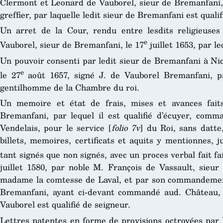
Clermont et Leonard de Vauborel, sieur de Bremanfani,
greffier, par laquelle ledit sieur de Bremanfani est quali
Un arret de la Cour, rendu entre lesdits religieuse
e
Vauborel, sieur de Bremanfani, le 17
juillet 1653, par le
Un pouvoir consenti par ledit sieur de Bremanfani à Nic
e
le 27
août 1657, signé J. de Vauborel Bremanfani, par
gentilhomme de la Chambre du roi.
Un memoire et état de frais, mises et avances fait
Bremanfani, par lequel il est qualifié d’écuyer, com
Vendelais, pour le service [
folio 7v
] du Roi, sans datte
billets, memoires, certificats et aquits y mentionnes, ju
tant signés que non signés, avec un proces verbal fait fa
juillet 1580, par noble M. François de Vassault, sieu
madame la comtesse de Laval, et par son commandement
Bremanfani, ayant ci-devant commandé aud. Château, d
Vauborel est qualifié de seigneur.
Lettres patentes en forme de provisions octroyées par 