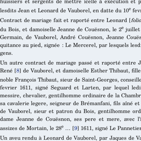
huissiers et sergents de mettre icelle à exécution et p
e
lesdits Jean et Leonard de Vauborel, en datte du 10
fev
Contract de mariage fait et raporté entre Leonard [
foli
e
du Bois, et damoiselle Jeanne de Couësnon, le 2
juille
Germain, de Vauborel, André Couësnon, Jeanne Couës
quitance au pied, signée : Le Mercerel, par lesquels lesd
gens.
Un autre contract de mariage passé et raporté entre Je
René
[
8
]
de Vauborel, et damoiselle Esther Thibaut, fill
noble François Thibaut, sieur de Saint-Georges, conseille
fevrier 1611, signé Seguard et Larten, par lequel ledi
messire, chevalier, gentilhomme ordinaire de la Chambre
sa cavalerie legere, seigneur de Brémanfani, fils aîné et
de Vauborel, sieur et patron du Bois, gentilhomme ord
dame Jeanne de Couësnon, ses pere et mere, avec l’in
e
assizes de Mortain, le 28
…
[
9
]
1611, signé Le Pannetier
Un aveu rendu à Leonard de Vauborel, par Jaques de Vau