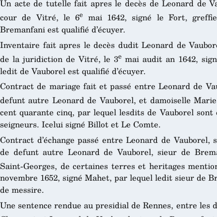
Un acte de tutelle fait apres le decès de Leonard de V
e
cour de Vitré, le 6
mai 1642, signé le Fort, greffie
Bremanfani est qualifié d’écuyer.
Inventaire fait apres le decès dudit Leonard de Vaubore
e
de la juridiction de Vitré, le 3
mai audit an 1642, signé
ledit de Vauborel est qualifié d’écuyer.
Contract de mariage fait et passé entre Leonard de Vau
defunt autre Leonard de Vauborel, et damoiselle Marie 
cent quarante cinq, par lequel lesdits de Vauborel sont q
seigneurs. Icelui signé Billot et Le Comte.
Contract d’échange passé entre Leonard de Vauborel, si
de defunt autre Leonard de Vauborel, sieur de Brema
Saint-Georges, de certaines terres et heritages mentio
novembre 1652, signé Mahet, par lequel ledit sieur de Br
de messire.
Une sentence rendue au presidial de Rennes, entre les 