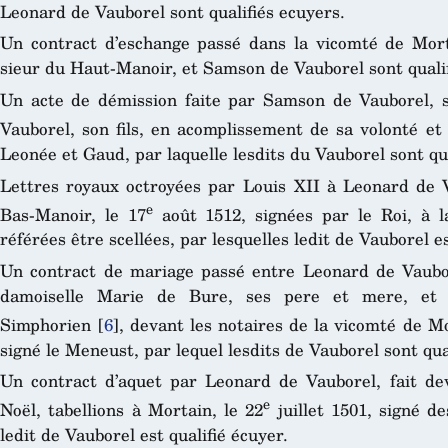
Leonard de Vauborel sont qualifiés ecuyers.
Un contract d’eschange passé dans la vicomté de Mort
sieur du Haut-Manoir, et Samson de Vauborel sont qualif
Un acte de démission faite par Samson de Vauborel, 
Vauborel, son fils, en acomplissement de sa volonté et 
Leonée et Gaud, par laquelle lesdits du Vauborel sont qua
Lettres royaux octroyées par Louis XII à Leonard de V
e
Bas-Manoir, le 17
août 1512, signées par le Roi, à l
référées être scellées, par lesquelles ledit de Vauborel es
Un contract de mariage passé entre Leonard de Vaubor
damoiselle Marie de Bure, ses pere et mere, et 
Simphorien
[
6
]
, devant les notaires de la vicomté de Mo
signé le Meneust, par lequel lesdits de Vauborel sont qua
Un contract d’aquet par Leonard de Vauborel, fait de
e
Noël, tabellions à Mortain, le 22
juillet 1501, signé de
ledit de Vauborel est qualifié écuyer.