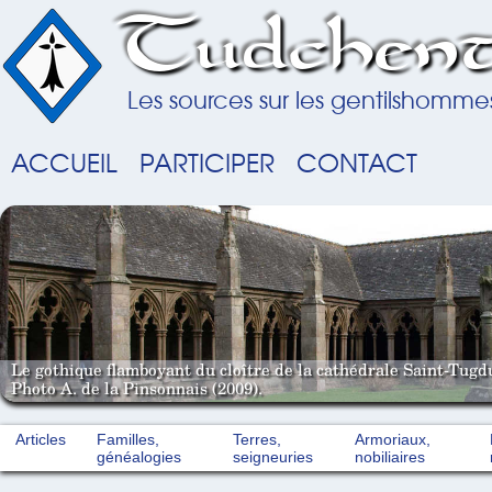
Tudchent
Les sources sur les gentilshomme
ACCUEIL
PARTICIPER
CONTACT
Le gothique flamboyant du cloître de la cathédrale Saint-Tugd
Photo A. de la Pinsonnais (2009).
Articles
Familles,
Terres,
Armoriaux,
généalogies
seigneuries
nobiliaires