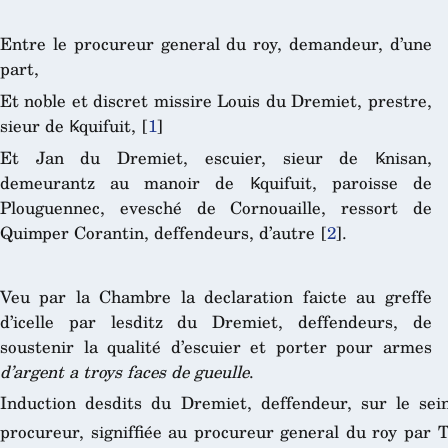
Entre le procureur general du roy, demandeur, d’une
part,
Et noble et discret missire Louis du Dremiet, prestre,
sieur de Ꝃquifuit,
[
1
]
Et Jan du Dremiet, escuier, sieur de Ꝃnisan,
demeurantz au manoir de Ꝃquifuit, paroisse de
Plouguennec, evesché de Cornouaille, ressort de
Quimper Corantin, deffendeurs, d’autre
[
2
]
.
Veu par la Chambre la declaration faicte au greffe
d’icelle par lesditz du Dremiet, deffendeurs, de
soustenir la qualité d’escuier et porter pour armes
d’argent a troys faces de gueulle
.
Induction desdits du Dremiet, deffendeur, sur le sei
procureur, signiffiée au procureur general du roy par Te