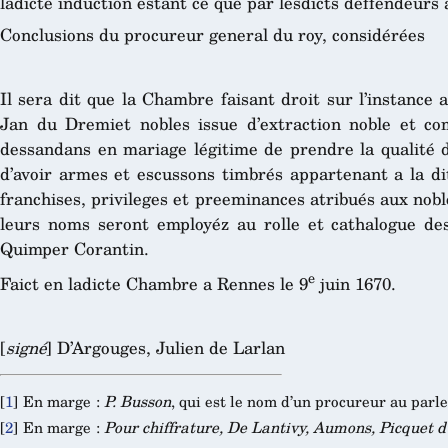
ladicte induction estant ce que par lesdicts deffendeurs a
Conclusions du procureur general du roy, considérées
Il sera dit que la Chambre faisant droit sur l’instance a
Jan du Dremiet nobles issue d’extraction noble et co
dessandans en mariage légitime de prendre la qualité d
d’avoir armes et escussons timbrés appartenant a la dit
franchises, privileges et preeminances atribués aux nob
leurs noms seront employéz au rolle et cathalogue de
Quimper Corantin.
e
Faict en ladicte Chambre a Rennes le 9
juin 1670.
[
signé
] D’Argouges, Julien de Larlan
[
1
]
En marge :
P. Busson
, qui est le nom d’un procureur au parl
[
2
]
En marge :
Pour chiffrature, De Lantivy, Aumons, Picquet 