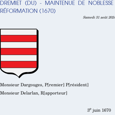
DREMIET (DU) - MAINTENUE DE NOBLES
RÉFORMATION (1670)
Samedi 31 août 2024
Monsieur Dargouges, P[remier] P[résident]
Monsieur Delarlan, R[apporteur]
e
3
juin 1670