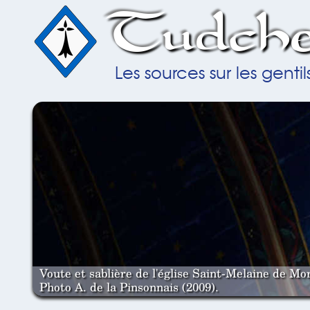
Tudche
Les sources sur les gent
Voute et sablière de l'église Saint-Melaine de Mor
Photo A. de la Pinsonnais (2009).