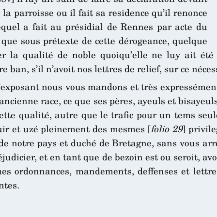
 la parroisse ou il fait sa residence qu’il renonce
lequel a fait au présidial de Rennes par acte du
is que sous prétexte de cette dérogeance, quelque
r la qualité de noble quoiqu’elle ne luy ait été
e ban, s’il n’avoit nos lettres de relief, sur ce néc
l’exposant nous vous mandons et très expressément
 ancienne race, ce que ses pères, ayeuls et bisayeul
cette qualité, autre que le trafic pour un tems se
jouir et uzé pleinement des mesmes [
folio 29
] privil
de notre pays et duché de Bretagne, sans vous arrê
judicier, et en tant que de bezoin est ou seroit, av
ues ordonnances, mandements, deffenses et lettre
ntes.