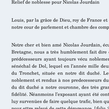
Relief de noblesse pour Nicolas Jourdain
Louis, par la grâce de Dieu, roy de France e
notre cour de parlement et chambre des comp
Notre cher et bien amé Nicolas Jourdain, écu
Bretagne, nous a très humblement fait dire q
prédécesseurs ayant toujours vécu noblemen
sénéchal de Dol, lequel en l’année mille deux
du Tronchet, située en notre dit duché. L
noblement et rendus à nos predecesseurs duc
du dit duché a notre couronne, des très gran
fidélité. Néanmoins l’exposant ayant été cont
luy survenües de faire quelque trafic, bien q
pour ettre relevé de cette dérogeance, [
folio 