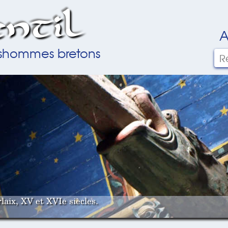
ntil
A
ilshommes bretons
laix, XV et XVIe siècles.