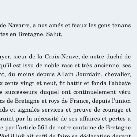
t de Navarre, a nos amés et feaux les gens tenans
tes en Bretagne, Salut,
yer, sieur de la Croix-Neuve, de notre duché de
u’il est issu de noble race et très ancienne, ses
t, du moins depuis Allain Jourdain, chevalier,
 cents vingt et neuf, fit battir et fonda l’abbaÿe
es successeurs duquel ont continuelement vécu
s de Bretagne et roys de France, depuis l’union
ds et signalés services et preuve de courage et
raint par la nécessité de ses affaires et pertes a
ue par l’article 561 de notre coutume de Bretagne
28v
] il luÿ ait suffi de faire sa déclaration devant