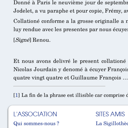
Donné à Paris le neuvième jour de septembre l
Jodelet, a vu paraphe et pour copie, Frémy, av
Collationé conforme a la grosse originalle a
luy rendue avec les presentes par nous écuyer
[
Signé
] Renou.
Et nous avons delivré le present collation
Nicolas Jourdain y denomé à écuyer François 
quatre vingt quatre et Guillaume François …
[
1
]
La fin de la phrase est illisible car comprise 
L'ASSOCIATION
SITES AMIS
Qui sommes-nous ?
La Sigillothè