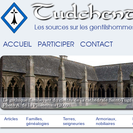
Tudchent
Les sources sur les gentilshomme
ACCUEIL
PARTICIPER
CONTACT
Le gothique flamboyant du cloître de la cathédrale Saint-Tugd
Photo A. de la Pinsonnais (2009).
Articles
Familles,
Terres,
Armoriaux,
généalogies
seigneuries
nobiliaires