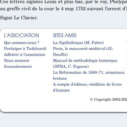
Ces lettres signées Louis et plus bas, par le roy, Phelyp
au greffe civil de la cour le 4 may 1752 suivant l’arrest d’i
Signé Le Clavier.
L'ASSOCIATION
SITES AMIS
Qui sommes-nous ?
La Sigillothèque (M. Fabre)
Participer à Tudchentil
Pecia, le manuscrit médiéval (JL
Adhérer à l'association
Deuffic)
Nous soutenir
Manuel de méthodologie historique
financièrement
(SFHA, C. Fagnen)
La Réformation de 1668-71, armoriaux
bretons
A compte d'éditeur, réédition de livres
d'histoire
© Copyright 2002-202
Cabinet d'orthodonthie à Nantes
Cabinet d'orthodonthie à Nantes