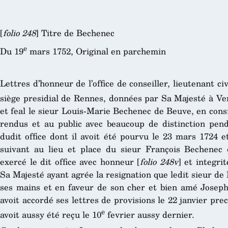
[
folio 248
] Titre de Bechenec
e
Du 19
mars 1752, Original en parchemin
Lettres d’honneur de l’office de conseiller, lieutenant ci
siège presidial de Rennes, données par Sa Majesté à Ver
et feal le sieur Louis-Marie Bechenec de Beuve, en consid
rendus et au public avec beaucoup de distinction pend
dudit office dont il avoit été pourvu le 23 mars 1724 et
suivant au lieu et place du sieur François Bechenec 
exercé le dit office avec honneur [
folio 248v
] et integri
Sa Majesté ayant agrée la resignation que ledit sieur de
ses mains et en faveur de son cher et bien amé Joseph 
avoit accordé ses lettres de provisions le 22 janvier pre
e
avoit aussy été reçu le 10
fevrier aussy dernier.