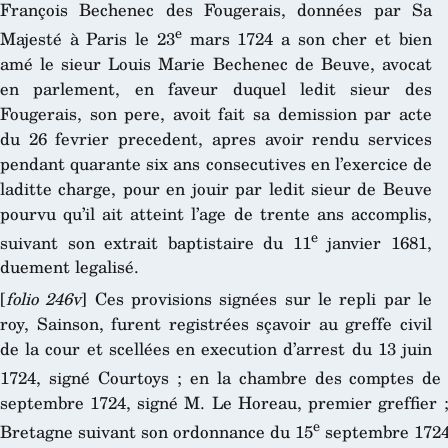
François Bechenec des Fougerais, données par Sa
e
Majesté à Paris le 23
mars 1724 a son cher et bien
amé le sieur Louis Marie Bechenec de Beuve, avocat
en parlement, en faveur duquel ledit sieur des
Fougerais, son pere, avoit fait sa demission par acte
du 26 fevrier precedent, apres avoir rendu services
pendant quarante six ans consecutives en l’exercice de
laditte charge, pour en jouir par ledit sieur de Beuve
pourvu qu’il ait atteint l’age de trente ans accomplis,
e
suivant son extrait baptistaire du 11
janvier 1681,
duement legalisé.
[
folio 246v
] Ces provisions signées sur le repli par le
roy, Sainson, furent registrées sçavoir au greffe civil
de la cour et scellées en execution d’arrest du 13 juin
1724, signé Courtoys ; en la chambre des comptes de 
septembre 1724, signé M. Le Horeau, premier greffier ; 
e
Bretagne suivant son ordonnance du 15
septembre 1724,