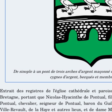
De sinople à un pont de trois arches d’argent maçonné d
cygnes d’argent, becqués et membr
Extrait des registres de l’église cathédrale et parois
Bretagne, portant que Nicolas-Hyacinthe de Pontual, fi
Pontual, chevalier, seigneur de Pontual, baron du Gui
Ville-Revault, de la Haye et autres lieux, et de dame 