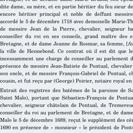
dite dame, sa mère, et en partie héritier du feu sieur d
encore héritier principal et noble de deffunt messir
accordé le 5 de décembre 1718 avec demoiselle Marie-Thér
de messire Jean de la Pierre, chevalier, seigneur ba
conseiller du roi en ses conseils, grand maître des 
Bretagne, et de dame Jeanne de Rosmar, sa femme, [
fo
la ville de Hennebond. Ce contrat où il est dit que le
incessamment une charge de conseiller au parlement d
présence de messire Jean-Batiste de Pontual, chevalier 
son oncle, et de messire François-Gabriel de Pontual, c
cousin, et fut reçu par (George) Poirier, notaire royal e
Extrait des registres des batêmes de la paroisse de S
Saint Malo), portant que Sébastien-François de Pontual
chevalier, seigneur châtelain de Pontual, de Tremereuc
conseiller du roi au parlement de Bretagne, et de dame
Malo le 5 de décembre 1689, reçut le supplément des cé
1690 en présence de « monsieur » le président de Pontu