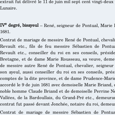
extrait fut délivré le 11 de juin mil sept cent vingt-deu
Lunaire.
e
IV
degré, bisayeul
– René, seigneur de Pontual, Marie 
1681.
Contrat de mariage de messire René de Pontual, chevalie
Revault etc., fils de feu messire Sébastien de Pontual
Revault etc., conseiller du roi en ses conseils, prés
Bretagne, et de dame Marie Rousseau, sa veuve, demeur
de messire autre René de Pontual, chevalier, seigneur d
son ayeul, aussi conseiller du roi en ses conseils, pr
comptes de la dite province, et de dame Prudence-Marie
accordé le 9 de juin 1681 avec demoiselle Marie Briand, d
noble homme Claude Briand et de demoiselle Perrine N
Vallées, de la Bardoullais, du Grand-Pré etc., demeuran
contrat fut passé devant Jonchée, notaire du roi, demeu
Contrat de mariage de messire Sébastien de Pontual,