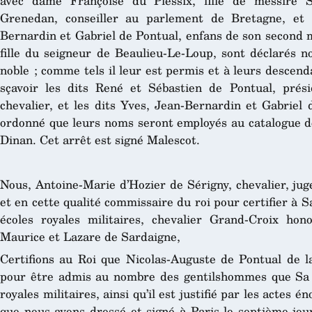
avec dame Françoise du Plessix, fille de messire S
Grenedan, conseiller au parlement de Bretagne, et
Bernardin et Gabriel de Pontual, enfans de son second
fille du seigneur de Beaulieu-Le-Loup, sont déclarés no
noble ; comme tels il leur est permis et à leurs descen
sçavoir les dits René et Sébastien de Pontual, prési
chevalier, et les dits Yves, Jean-Bernardin et Gabriel d
ordonné que leurs noms seront employés au catalogue des
Dinan. Cet arrêt est signé Malescot.
Nous, Antoine-Marie d’Hozier de Sérigny, chevalier, jug
et en cette qualité commissaire du roi pour certifier à S
écoles royales militaires, chevalier Grand-Croix hon
Maurice et Lazare de Sardaigne,
Certifions au Roi que Nicolas-Auguste de Pontual de la
pour être admis au nombre des gentilshommes que Sa M
royales militaires, ainsi qu’il est justifié par les actes 
que nous avons dressé et signé à Paris le septième jou