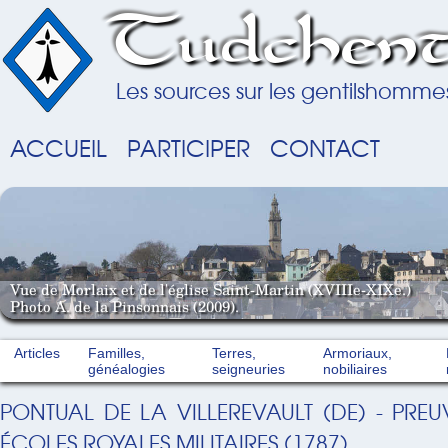
Tudchent
Les sources sur les gentilshomme
ACCUEIL
PARTICIPER
CONTACT
Vue de Morlaix et de l'église Saint-Martin (XVIIIe-XIXe.)
Photo A. de la Pinsonnais (2009).
Articles
Familles,
Terres,
Armoriaux,
généalogies
seigneuries
nobiliaires
PONTUAL DE LA VILLEREVAULT (DE) - PREU
ÉCOLES ROYALES MILITAIRES (1787)