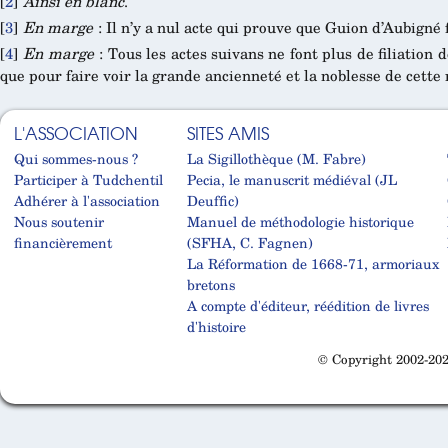
[
2
]
Ainsi en blanc
.
[
3
]
En marge
: Il n’y a nul acte qui prouve que Guion d’Aubigné f
[
4
]
En marge
: Tous les actes suivans ne font plus de filiation 
que pour faire voir la grande ancienneté et la noblesse de cett
L'ASSOCIATION
SITES AMIS
Qui sommes-nous ?
La Sigillothèque (M. Fabre)
Participer à Tudchentil
Pecia, le manuscrit médiéval (JL
Adhérer à l'association
Deuffic)
Nous soutenir
Manuel de méthodologie historique
financièrement
(SFHA, C. Fagnen)
La Réformation de 1668-71, armoriaux
bretons
A compte d'éditeur, réédition de livres
d'histoire
© Copyright 2002-202
Cabinet d'orthodonthie à Nantes
Cabinet d'orthodonthie à Nantes