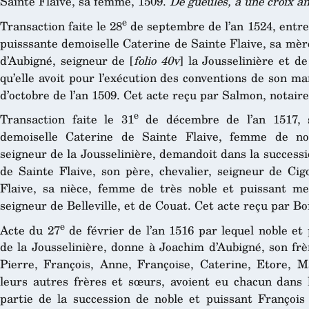
Sainte Flaive, sa femme, 1509.
De gueules, à une croix a
e
Transaction faite le 28
de septembre de l’an 1524, entre
puisssante demoiselle Caterine de Sainte Flaive, sa mèr
d’Aubigné, seigneur de [
folio 40v
] la Jousselinière et d
qu’elle avoit pour l’exécution des conventions de son ma
d’octobre de l’an 1509. Cet acte reçu par Salmon, notair
e
Transaction faite le 31
de décembre de l’an 1517, 
demoiselle Caterine de Sainte Flaive, femme de no
seigneur de la Jousselinière, demandoit dans la success
de Sainte Flaive, son père, chevalier, seigneur de Ci
Flaive, sa nièce, femme de très noble et puissant mess
seigneur de Belleville, et de Couat. Cet acte reçu par Bo
e
Acte du 27
de février de l’an 1516 par lequel noble et
de la Jousselinière, donne à Joachim d’Aubigné, son fr
Pierre, François, Anne, Françoise, Caterine, Etore, M
leurs autres frères et sœurs, avoient eu chacun dans 
partie de la succession de noble et puissant François