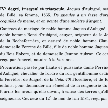
e
IV
degré, trisayeul et trisayeule
. Jaques d’Aubigné, se
de Billé, sa femme, 1565.
De gueules à un fasse d’ar
coquilles de même, et en pointe d’une molette d’argent
.
Contract de mariage de noble homme Jaques d’Aubigné, se
noble homme René d’Aubigné, ecuyer, seigneur de la Jou
de la Rocheferrière, et assisté de noble homme Claud
demoiselle Perrine de Billé, fille de noble homme Jaques 
du Bois Robert, et de demoiselle Jeanne Aubron. Ce co
reçu par Amerel, notaire à la Varenne.
Procuration passée par haute et puissante dame Perrine
d’Aubigné, chevalier de l’ordre du roi, gentilhomme ord
la Ferrière, de Juigné, de la [
folio 40
] Flocelière, et de 
enfans, pour demander au sénéchal de la seigneurie du
fournir les aveus qu’elle devoit, à cause des terres qu’e
e
seigneurie. Cet acte du 12
de mai de l’an 1584, reçu pa