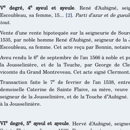
e
e
V
degré, 4
ayeul et ayeule
. René d’Aubigné, sei
Escoubleau, sa femme, 15...
[
2
]
.
Parti d’azur et de gueul
tout
.
Vente d’une rente hipotequée sur la seigneurie de Sourdi
1535, par noble homme René d’Aubigné, seigneur de la J
Escoubleau, sa femme. Cet acte reçu par Bonnin, notair
e
Aveu rendu le 6
de septembre de l’an 1566 à noble et p
la Jousselinière, et de la Touche, par George de Cl
vicomte du Grand Montreveau. Cet acte signé Clermont
e
Transaction faite le 7
de fevrier de l’an 1538, ent
demoiselle Caterine de Sainte Flaive, sa mère, veuv
seigneur de la Jousselinière, et de la Touche d’’Aubigné.
à la Jousselinière.
e
e
VI
degré, 5
ayeul et ayeule
. Hervé d’Aubigné, seigne