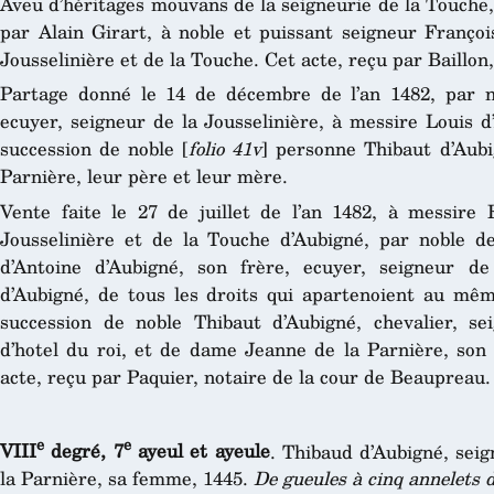
Aveu d’héritages mouvans de la seigneurie de la Touche, 
par Alain Girart, à noble et puissant seigneur Françoi
Jousselinière et de la Touche. Cet acte, reçu par Baillon
Partage donné le 14 de décembre de l’an 1482, par n
ecuyer, seigneur de la Jousselinière, à messire Louis d
succession de noble [
folio 41v
] personne Thibaut d’Aubi
Parnière, leur père et leur mère.
Vente faite le 27 de juillet de l’an 1482, à messire 
Jousselinière et de la Touche d’Aubigné, par noble d
d’Antoine d’Aubigné, son frère, ecuyer, seigneur d
d’Aubigné, de tous les droits qui apartenoient au même
succession de noble Thibaut d’Aubigné, chevalier, se
d’hotel du roi, et de dame Jeanne de la Parnière, son
acte, reçu par Paquier, notaire de la cour de Beaupreau.
e
e
VIII
degré, 7
ayeul et ayeule
. Thibaud d’Aubigné, seig
la Parnière, sa femme, 1445.
De gueules à cinq annelets d