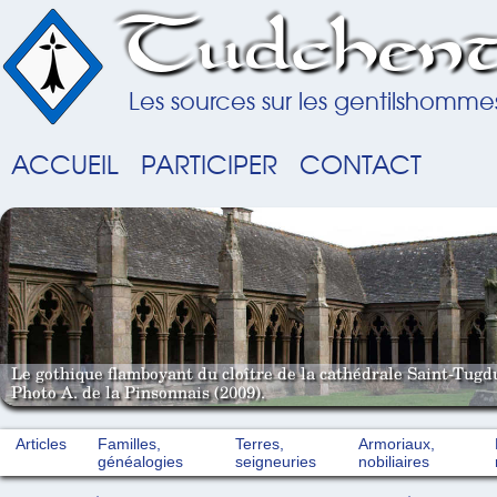
Tudchent
Les sources sur les gentilshomme
ACCUEIL
PARTICIPER
CONTACT
Le gothique flamboyant du cloître de la cathédrale Saint-Tugd
Photo A. de la Pinsonnais (2009).
Articles
Familles,
Terres,
Armoriaux,
généalogies
seigneuries
nobiliaires